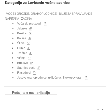
Kategorije za Levićanin voćne sadnice
VOĆE I GROŽĐE, ORAHOPLODNICE I BILJE ZA SPRAVLJANJE
NAPITAKA I ZAČINA
Voćarski proizvodi
/P
Jabuke
/P
Kruške
/P
Kajsije
/P
Šljive
/P
Dunje
/P
Trešnje
/P
Višnje
/P
Breskve
/P
Sadnice voća
/P
Rasadnici
/P
Jestive orahoplodnice, uključujući i kokosov orah
/P
Pošaljite e-mail prijatelju