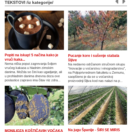
TEKSTOVI /iz kategorije/
Popiti na iskap! 5 načina kako je
Pucanje kore i sušenje stabala
vrući kaka...
šljive
Nema ništa poput zagrevanja šoljom
Na nedavno održanom stručnom skupu
vrućeg kakaoa u hladnim zimskim
“Inovacije u voćarstvu i vinogradarstvu”,
danima. Možda se čini kao ugadjanje, ali
na Poljoprivrednom fakultetu u Zemunu,
u prohladnim danima dnevna doza ove
saopšteno je da se u voćarskoj
poslastice zapravo ima čitav niz zdra...
proizvodnji šljiva kod nas nalazi na p...
Na jugu Španije - ŠIRI SE MIRIS
MONILIOZA KOŠTIČAVIH VOĆAKA