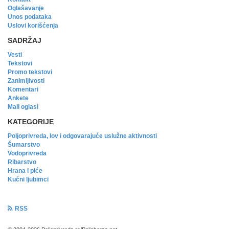
Oglašavanje
Unos podataka
Uslovi korišćenja
SADRŽAJ
Vesti
Tekstovi
Promo tekstovi
Zanimljivosti
Komentari
Ankete
Mali oglasi
KATEGORIJE
Poljoprivreda, lov i odgovarajuće uslužne aktivnosti
Šumarstvo
Vodoprivreda
Ribarstvo
Hrana i piće
Kućni ljubimci
RSS