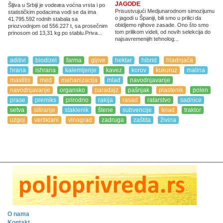
JAGODE
Šljiva u Srbiji je vodeæa voćna vrsta i po
Prisustvujući Medjunarodnom simozijumu
statističkim podacima vodi se da ima
o jagodi u Španiji, bili smo u prilici da
41.795.592 rodnih stabala sa
obidjemo njihove zasade. Ono što smo
priozvodnjom od 556.227 t, sa prosečnim
tom prilikom videli, od novih selekcija do
prinosom od 13,31 kg po stablu.Priva...
najsavremenijih tehnolog...
aditivi
biodizel
farma
gljive
hektar
hibrid
hladnjača
hrana
ishrana
kalemljenje
kavez
korov
kukuruz
malina
mastitis
med
mehanizacija
mlađ
navodnjavanje
navodnjavanje
organsko
paradajz
pašnjak
plastenik
polen
prase
premiks
prirodno
rakija
rasad
ratarstvo
sadnice
setva
siliranje
staklenik
štene
subvencije
telad
traktor
uzgoj
vertiklani
vinograd
zadruga
zaštita
živina
O nama
Kontakt