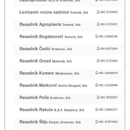
Kruševac, Srb
+381 373875191
Levićanin voćne sadnice
Trstenik, Srb
+381 37725033
Rasadnik Agroplanta
Trstenik, Srb
+381 37725157
Rasadnik Bogdanović
Temerin, Srb
+381 213843190
Rasadnik Čedić
Kruševac, Srb
+381 62574304
Rasadnik Grozd
Medveđa, Srb
+381 37723392
Rasadnik Komerc
Mladenovac, Srb
+381 118236579
Rasadnik Marković
Surčin Beograd, Srb
+381 112165698
Rasadnik Polis
Kruševac, Srb
+381 35252257
Rasadnik Rašula s.z.r.
Batajnica, Srb
+381 118481317
Rasadnik Šilja
Konjuh, Krusevac, Srb
+381 373875423