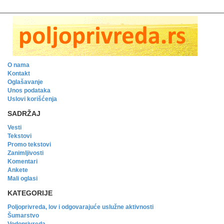
O nama
Kontakt
Oglašavanje
Unos podataka
Uslovi korišćenja
SADRŽAJ
Vesti
Tekstovi
Promo tekstovi
Zanimljivosti
Komentari
Ankete
Mali oglasi
KATEGORIJE
Poljoprivreda, lov i odgovarajuće uslužne aktivnosti
Šumarstvo