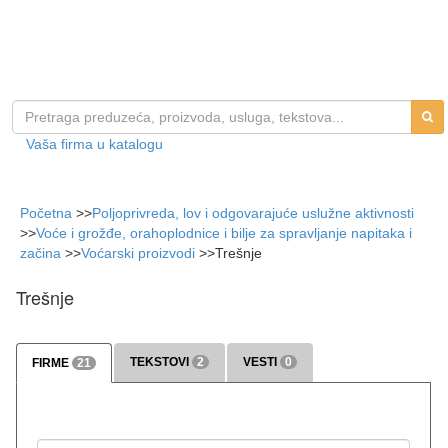
Vaša firma u katalogu
Početna
>>
Poljoprivreda, lov i odgovarajuće uslužne aktivnosti
>>
Voće i grožđe, orahoplodnice i bilje za spravljanje napitaka i
začina
>>
Voćarski proizvodi
>>
Trešnje
Trešnje
TEKSTOVI
2
VESTI
0
FIRME
21
>>> više
>>> više