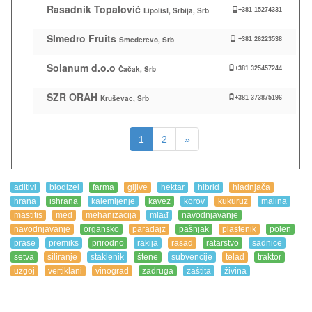
Rasadnik Topalović
Lipolist, Srbija, Srb
+381 15274331
SImedro Fruits
Smederevo, Srb
+381 26223538
Solanum d.o.o
Čačak, Srb
+381 325457244
SZR ORAH
Kruševac, Srb
+381 373875196
1
2
»
aditivi
biodizel
farma
gljive
hektar
hibrid
hladnjača
hrana
ishrana
kalemljenje
kavez
korov
kukuruz
malina
mastitis
med
mehanizacija
mlađ
navodnjavanje
navodnjavanje
organsko
paradajz
pašnjak
plastenik
polen
prase
premiks
prirodno
rakija
rasad
ratarstvo
sadnice
setva
siliranje
staklenik
štene
subvencije
telad
traktor
uzgoj
vertiklani
vinograd
zadruga
zaštita
živina