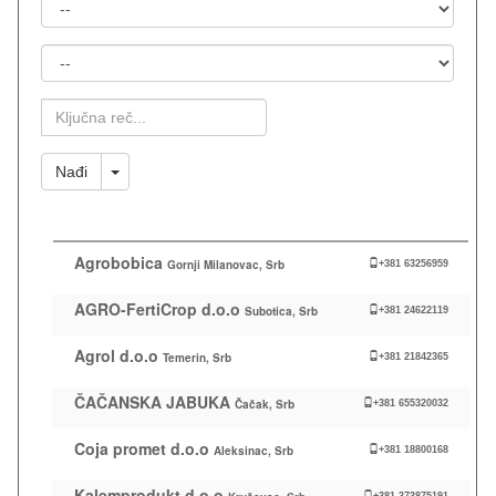
Država
Mesto
Ključna
Reč
Toggle Dropdown
Nađi
Agrobobica
Gornji Milanovac, Srb
+381 63256959
AGRO-FertiCrop d.o.o
Subotica, Srb
+381 24622119
Agrol d.o.o
Temerin, Srb
+381 21842365
ČAČANSKA JABUKA
Čačak, Srb
+381 655320032
Coja promet d.o.o
Aleksinac, Srb
+381 18800168
Kalemprodukt d.o.o