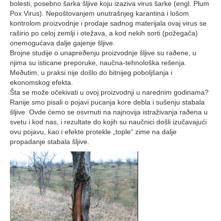
bolesti, posebno šarka šljive koju izaziva virus šarke (engl. Plum
Pox Virus). Nepoštovanjem unutrašnjeg karantina i lošom
kontrolom proizvodnje i prodaje sadnog materijala ovaj virus se
raširio po celoj zemlji i otežava, a kod nekih sorti (požegača)
onemogućava dalje gajenje šljive.
Brojne studije o unapreðenju proizvodnje šljive su raðene, u
njima su isticane preporuke, naučna-tehnološka rešenja.
Meðutim, u praksi nije došlo do bitnijeg poboljšanja i
ekonomskog efekta.
Šta se može očekivati u ovoj proizvodnji u narednim godinama?
Ranije smo pisali o pojavi pucanja kore debla i sušenju stabala
šljive. Ovde ćemo se osvrnuti na najnovija istraživanja raðena u
svetu i kod nas, i rezultate do kojih su naučnici došli izučavajući
ovu pojavu, kao i efekte protekle „tople“ zime na dalje
propadanje stabala šljive.