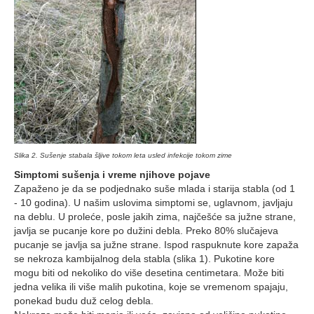
Slika 2. Sušenje stabala šljive tokom leta usled infekcije tokom zime
Simptomi sušenja i vreme njihove pojave
Zapaženo je da se podjednako suše mlada i starija stabla (od 1
- 10 godina). U našim uslovima simptomi se, uglavnom, javljaju
na deblu. U proleće, posle jakih zima, najčešće sa južne strane,
javlja se pucanje kore po dužini debla. Preko 80% slučajeva
pucanje se javlja sa južne strane. Ispod raspuknute kore zapaža
se nekroza kambijalnog dela stabla (slika 1). Pukotine kore
mogu biti od nekoliko do više desetina centimetara. Može biti
jedna velika ili više malih pukotina, koje se vremenom spajaju,
ponekad budu duž celog debla.