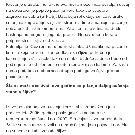
Krečenje stabala. Indirektno ova mera može imati povoljan uticaj
na ublažavanje pojave pucanja kore tako što spečava
zagrevanje debla (Slika 5). Bela boja reflektuje sunčeve zrake,
smanjuje zagrevanje sa južne strane, a time smanjuje i pucanje
debla usled niskih temperatura. Ako nema pukotina na deblu,
bakterije ne mogu u njega da prodru. Nepovreðena kora u
potpunosti štiti šljivu od zaraze.
Kalemljenje. Obzirom na otpornost stabla džanarike na pucanje
kore, a koja se koristi kao podloga za šljivu, potrebno je
kalemljenje vršiti visoko tako da stablo buduće sadnice bude od
podloge a ne od plemenite sorte (sorte koja se kalemi). Za sada
nema podataka o otpornosti drugih podloga za šljivu prema
pucanju kore.
Šta se može očekivati ove godine po pitanju daljeg sušenja
stabala šljive?
Izuzetno jaka pojava pucanja kore stabla zabeležena je u
proleće-leto 2006. godine posle „jake“ zime kada se
temperatura spuštala i do -20°C. Stručnjaci iz zapadnog dela
Srbije su nas upozoravali na neoubičajeno jaku pojavu i naroèito
na sušenje mladih zasada šljive.