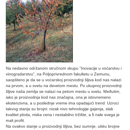
Na nedavno održanom stručnom skupu “Inovacije u voćarstvu i
vinogradarstvu”, na Poljoprivrednom fakultetu u Zemunu,
saopšteno je da se u voćarskoj proizvodnji šljiva kod nas nalazi
na prvom, a u svetu na devetom mestu. Po ukupnoj proizvodnji
šljive naša zemlja se nalazi na petom mestu u svetu. Meðutim,
iako je proizvodnja kod nas značajna, ona je istovremeno
ekstenzivna, a u poslednje vreme ima opadajući trend. Uzroci
takvog stanja su brojni: nizak nivo tehnologije gajenja, slab
kvalitet ploda, niska cena i nestabilno tržište, a fi nale svega je
mali profit.
Na ovakvo stanje u proizvodnji šljiva, bez sumnje, utièu brojne