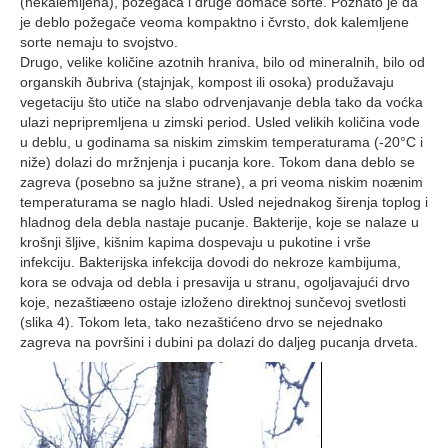
(nekalemljena), požegača i druge domaće sorte. Poznato je da
je deblo požegače veoma kompaktno i čvrsto, dok kalemljene
sorte nemaju to svojstvo.
Drugo, velike količine azotnih hraniva, bilo od mineralnih, bilo od
organskih ðubriva (stajnjak, kompost ili osoka) produžavaju
vegetaciju što utiče na slabo odrvenjavanje debla tako da voćka
ulazi nepripremljena u zimski period. Usled velikih količina vode
u deblu, u godinama sa niskim zimskim temperaturama (-20°C i
niže) dolazi do mržnjenja i pucanja kore. Tokom dana deblo se
zagreva (posebno sa južne strane), a pri veoma niskim noænim
temperaturama se naglo hladi. Usled nejednakog širenja toplog i
hladnog dela debla nastaje pucanje. Bakterije, koje se nalaze u
krošnji šljive, kišnim kapima dospevaju u pukotine i vrše
infekciju. Bakterijska infekcija dovodi do nekroze kambijuma,
kora se odvaja od debla i presavija u stranu, ogoljavajući drvo
koje, nezaštiæeno ostaje izloženo direktnoj sunčevoj svetlosti
(slika 4). Tokom leta, tako nezaštićeno drvo se nejednako
zagreva na površini i dubini pa dolazi do daljeg pucanja drveta.