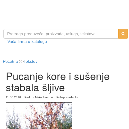
Vaša firma u katalogu
Početna
>>
Tekstovi
Pucanje kore i sušenje
stabala šljive
11.08.2010. | Prof. dr Mirko Ivanović | Poljoprivredni list