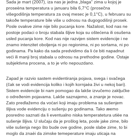
Sada je mart (2007), iza nas je jedna „blaga“ zima u kojoj je
proseèna temperatura u januaru bila 6,7°C (prosečna
višegodišnja temperatura za ovaj mesec je 0,1°C), u februaru su
takoðe temperature bile više u odnosu na dugogodišnji prosek.
Posle ovakve zime nije bilo pucanja kore. Nažalost, kod nas ne
postoje podaci o broju stabala šljive koja su oštećena ili osušena
usled pucanja kore. Kod nas nije razvijen sistem evidencije i ne
znamo intenzitet oboljenja ni po regionima, ni po sortama, ni po
godinama. Pa kako da sada predvidimo da li će biti napadnut
veći ili manji broj stabala u odnosu na prethodne godine. Ostaje
subjektivna procena, a to je vrlo nepouzdano.
Zapad je razvio sastem evidentiranja pojava, svega i svačega
(čak se vodi evidencija koliko i kojih kornjaèa živi u nekoj bari).
Sistem evidencije bi nam pomogao da lakše izvučemo zaključke
o odreðenim pojavama. Lakše saznajemo, a znanje je novac.
Zato predlažemo da voćari koji imaju problema sa sušenjem
šljiva vode evidenciju o sušenju po godinama. Tako æemo
posredno saznati da li eventualno niska temperatetura utièe na
sušenje šljiva. U slučaju da je prošlog leta, posle jake zime, bilo
više sušenja nego što bude ove godine, posle slabe zime, to bi
moglo da znaèi da zimske temeperature imaju uticaja na