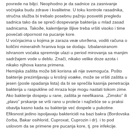
povrede na biljci. Neophodno je da sadnice za zasnivanje
voćnjaka budu zdrave i kvalitetne. U toku kontrole rasadnika,
stručna služba bi trebalo posebnu pažnju posvetiti pregledu
sadnica tako da se spreči dospevanje bakterija u mlad zasad
sadnicama. Takoðe, kalemljenje šljive treba vršiti visoko i time
povećati otpornost na pucanje kore.
U voćnjacima u kojima je zaraza veæ utvrðena, voditi računa o
količini mineralnih hraniva koja se dodaju. Izbalansiranom
ishranom voćaka spremnije ulazi u period mirovanja sa manjim
sadržajem vode u deblu. Znači, nikako velike doze azota i
nikako njihova kasna primena.
Hemijska zaštita može biti korisna ali nije svemoguća. Pošto
bakterije prezimljavaju u krošnji voæke, može se vršiti zaštita u
jesen (posle opadanja lista) da bi se sprečila kasnija penetracija
bakterija u raspukline od mraza koje mogu nastati tokom zime.
Ako bakterije dospeju u rane, zaštita je neefikasna. „Zimsko“ ili
„plavo“ prskanje se vrši rano u proleće i najčešće se u praksi
obavlja kasno kada su bakterije već dospele u pukotine.
Efiksnost jedino ispoljavaju baktericidi na bazi bakra (Bordovska
čorba, Bakar osihlorid, Cuproxat, Cuprozin i dr). i to pod
uslovom da se primene pre pucanja kore, tj. pre infekcije.