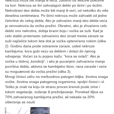
Nekroza može biti manja ili veća, zavisno od veličine pukotine
na kori. Nekroza se širi zahvatajući deblo po širini i po dužini.
Nekrotirani deo debla može biti manji ili veći, od nekoliko do više
desetina centimetara. Po širini nekroza može zahvatiti od jedne
četvrtine do celog debla. Ako je zahvaćen manji deo debla veća
je verovatnoća da voćka preživi. Obratno, ako je zhvaćeno celo
deblo ono nekrotira, dobija braon boju i voćka se suši. Kad je
celo stablo prstenasto zahvaćeno deo iznad mesta zaraze se
suši najčešće tokom leta dok je voćka opterećena rodom (slika
2). Godinu dana posle ostvarene zaraze, usled nekroze
kambijuma, kora gubi vezu sa deblom i dolazi do njenog
odvajanja. Voćari za tu pojavu kažu: “kora se svlači”. Ako je
voćka u dobroj „kondiciji“, i ako je pucanjem zahvaćena manja
površina debla, aktivira se kambijalno tkivo, rana zaraste i veće
su moguænosti da voćka preživi (slika 3).
Mnogi činioci utiču na meðuodnos patogen-biljka: životna snaga
voćke, životna snaga patogenog organizma, spoljni činioci i sl.
Teško je znati na koju će stranu proces krenuti posle zime i
tokom vegetacije, sušenje ili preživljavanje. Ponekad šljiva sa
70% zahvaćenog kambijuma preživi, ali nekada sa 20%
oštećenja se osuši