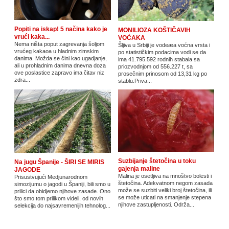
Popiti na iskap! 5 načina kako je
MONILIOZA KOŠTIČAVIH
vrući kaka...
VOĆAKA
Nema ništa poput zagrevanja šoljom
Šljiva u Srbiji je vodeæa voćna vrsta i
vrućeg kakaoa u hladnim zimskim
po statističkim podacima vodi se da
danima. Možda se čini kao ugadjanje,
ima 41.795.592 rodnih stabala sa
ali u prohladnim danima dnevna doza
priozvodnjom od 556.227 t, sa
ove poslastice zapravo ima čitav niz
prosečnim prinosom od 13,31 kg po
zdra...
stablu.Priva...
Suzbijanje štetočina u toku
Na jugu Španije - ŠIRI SE MIRIS
gajenja maline
JAGODE
Malina je osetljiva na mnoštvo bolesti i
Prisustvujući Medjunarodnom
štetočina. Adekvatnom negom zasada
simozijumu o jagodi u Španiji, bili smo u
može se suzbiti veliki broj štetočina, ili
prilici da obidjemo njihove zasade. Ono
se može uticati na smanjenje stepena
što smo tom prilikom videli, od novih
njihove zastupljenosti. Održa...
selekcija do najsavremenijih tehnolog...