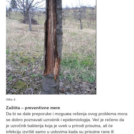
Slika 4.
Zaštita – preventivne mere
Da bi se dale preporuke i moguæa rešenja ovog problema mora
se dobro poznavati uzroènik i epidemiologija. Već je rečeno da
je uzročnik bakterija koja je uvek u prirodi prisutna, ali će
infekciju izvršiti samo u uslovima kada su prisutne rane ili