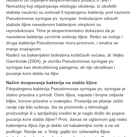
nedavno su objavljeni eksperimentalni podacu u SAD i
Nemačkoj koji objašnjavaju etiologiju obolenja. Iz obolelih
stabala nauènici su izolovali fi topatogenu bakteriju pod nazivom
Pseudomonas syringae pv. syringae. Inokulacijom zdravih
stabala šljive navedenom bakterijom simptomi su
reprodukovani. Time je eksperimentalno dokazano da je
navedena bekterija uzročnik sušenja šljive. Retko se izoluje i
druga bakterija Pseudomonas mors-prinorum, i smatra se
manje znaèajnom.
Radeći na bakterijskim bolestima koštičavih voćaka, dr Veljko
Gavriloviæ (2004), je utvrdio Pseudomonas syringae pv.
syringae kao destruktivnog patogena, ali nije obraðivao i
pucanje kore debla na šljivi.
Načini dospevanja bakterija na stabla šljive
Fitopatogena bakterija Pseudomonas syringae pv. syringae je
stalno prisutna u prirodi. Osim šljiva, napada i brojne zeljaste
biljke, korove prisutne u voænjaku. Postavlja se pitanje zašto
ranije nije bilo sušenja, šta se promenilo u tehnologiji
proizvodnje ili u spoljašnjoj sredini te je naglo došlo do pojave
pucanja kore stabla šljive? Prvo, danas se uglavnom gaji nisko
kalemljena šljiva čije je deblo od nakalemljne sorte a ne od
podloge. Ranije se, u Srbiji, gajila tzv. izdanaèka šljiva