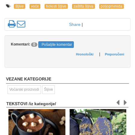
šljive
voće
bolesti šljive
zaštita šljiva
poljoprivreda
Share
|
Komentari:
0
Pošaljite komentar
|
Hronološki
Preporučeni
VEZANE KATEGORIJE
Voćarski proizvodi
Šljive
TEKSTOVI /iz kategorije/