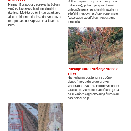
vrući kaka...
Velika rasprostranjenost ovog roda
Nema ništa poput zagrevanja šoljom
(Liliaceae), pokazuje sposobnost
vrućeg kakaoa u hladnim zimskim
prilagođavanja razlčitim klimatskim i
danima. Možda se čini kao ugadjanje,
edafskim uslovima. Autohtone vrste
ali u prohladnim danima dnevna doza
Asparagus acutifolius i Asparagus
ove poslastice zapravo ima čitav niz
tenuifoliu...
zdra...
Pucanje kore i sušenje stabala
šljive
Na nedavno održanom stručnom
skupu “Inovacije u voćarstvu i
vinogradarstvu”, na Poljoprivrednom
fakultetu u Zemunu, saopšteno je da
se u voćarskoj proizvodnji šljiva kod
nas nalazi na p...