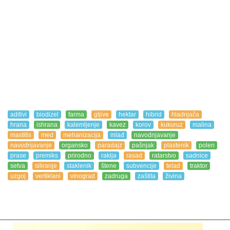
aditivi
biodizel
farma
gljive
hektar
hibrid
hladnjača
hrana
ishrana
kalemljenje
kavez
korov
kukuruz
malina
mastitis
med
mehanizacija
mlađ
navodnjavanje
navodnjavanje
organsko
paradajz
pašnjak
plastenik
polen
prase
premiks
prirodno
rakija
rasad
ratarstvo
sadnice
setva
siliranje
staklenik
štene
subvencije
telad
traktor
uzgoj
vertiklani
vinograd
zadruga
zaštita
živina