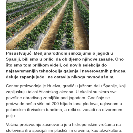
Prisustvujući Medjunarodnom simozijumu o jagodi u
Španiji, bili smo u prilici da obidjemo njihove zasade. Ono
što smo tom prilikom videli, od novih selekcija do
najsavremenijih tehnologija gajenja i neverovatnih prinosa,
deluje zapanjujuće i ne ostavlja nikoga ravnodušnim.
Centar proizvodnje je Huelva, gradić u južnom delu Španije, koji
zapljuskuju talasi Atlantskog okeana. U okolini su skoro sve
površine obradivog zemljišta pod jagodom. Godišnje se
proizvede nešto više od 200 hiljada tona plodova, uglavnom u
poluniskim ili visokim tunelima, a retki su zasadi na otvorenom
polju.
Većina proizvodnje zasnovana je u hidroponskim vrećama na
stolovima ili u specijalnim plastičnim crevima, kao akvakultura.