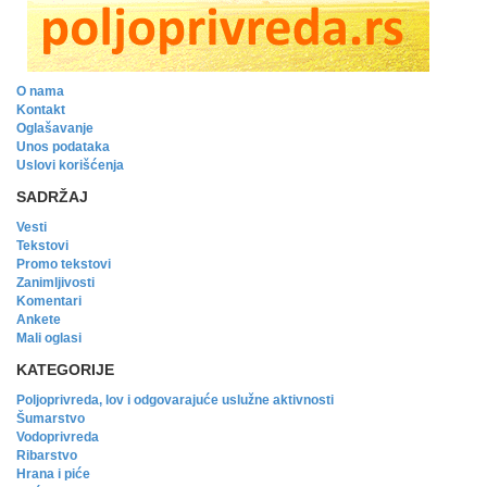
O nama
Kontakt
Oglašavanje
Unos podataka
Uslovi korišćenja
SADRŽAJ
Vesti
Tekstovi
Promo tekstovi
Zanimljivosti
Komentari
Ankete
Mali oglasi
KATEGORIJE
Poljoprivreda, lov i odgovarajuće uslužne aktivnosti
Šumarstvo
Vodoprivreda
Ribarstvo
Hrana i piće