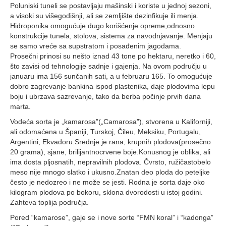
Poluniski tuneli se postavljaju mašinski i koriste u jednoj sezoni,
a visoki su višegodišnji, ali se zemljište dezinfikuje ili menja.
Hidroponika omogućuje dugo korišćenje opreme,odnosno
konstrukcije tunela, stolova, sistema za navodnjavanje. Menjaju
se samo vreće sa supstratom i posađenim jagodama.
Prosečni prinosi su nešto iznad 43 tone po hektaru, neretko i 60,
što zavisi od tehnologije sadnje i gajenja. Na ovom području u
januaru ima 156 sunčanih sati, a u februaru 165. To omogućuje
dobro zagrevanje bankina ispod plastenika, daje plodovima lepu
boju i ubrzava sazrevanje, tako da berba počinje prvih dana
marta.
Vodeća sorta je „kamarosa”(„Camarosa”), stvorena u Kaliforniji,
ali odomaćena u Španiji, Turskoj, Čileu, Meksiku, Portugalu,
Argentini, Ekvadoru.Srednje je rana, krupnih plodova(prosečno
20 grama), sjane, brilijantnocrvene boje.Konusnog je oblika, ali
ima dosta pljosnatih, nepravilnih plodova. Čvrsto, ružičastobelo
meso nije mnogo slatko i ukusno.Znatan deo ploda do peteljke
često je nedozreo i ne može se jesti. Rodna je sorta daje oko
kilogram plodova po bokoru, sklona dvorodosti u istoj godini.
Zahteva toplija područja.
Pored “kamarose”, gaje se i nove sorte “FMN koral” i “kadonga”