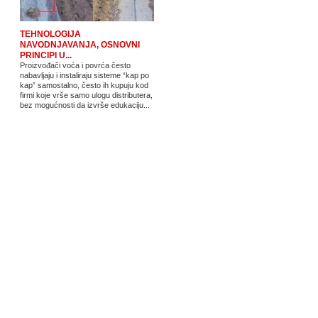
TEHNOLOGIJA
NAVODNJAVANJA, OSNOVNI
PRINCIPI U...
Proizvođači voća i povrća često
nabavljaju i instaliraju sisteme “kap po
kap” samostalno, često ih kupuju kod
firmi koje vrše samo ulogu distributera,
bez mogućnosti da izvrše edukaciju...