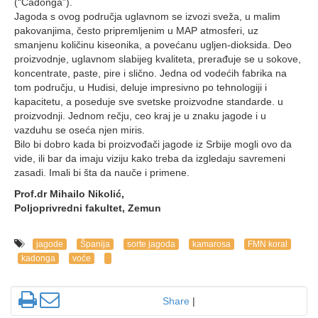
(“Cadonga”).
Jagoda s ovog područja uglavnom se izvozi sveža, u malim
pakovanjima, često pripremljenim u MAP atmosferi, uz
smanjenu količinu kiseonika, a povećanu ugljen-dioksida. Deo
proizvodnje, uglavnom slabijeg kvaliteta, prerađuje se u sokove,
koncentrate, paste, pire i slično. Jedna od vodećih fabrika na
tom području, u Hudisi, deluje impresivno po tehnologiji i
kapacitetu, a poseduje sve svetske proizvodne standarde. u
proizvodnji. Jednom rečju, ceo kraj je u znaku jagode i u
vazduhu se oseća njen miris.
Bilo bi dobro kada bi proizvođači jagode iz Srbije mogli ovo da
vide, ili bar da imaju viziju kako treba da izgledaju savremeni
zasadi. Imali bi šta da nauče i primene.
Prof.dr Mihailo Nikolić,
Poljoprivredni fakultet, Zemun
jagode
Španija
sorte jagoda
kamarosa
FMN koral
kadonga
voće
Share
|