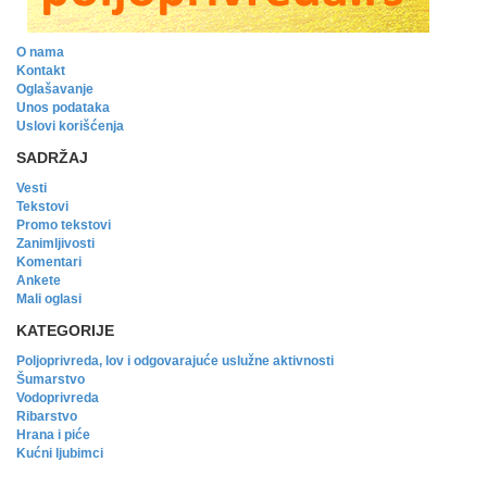
O nama
Kontakt
Oglašavanje
Unos podataka
Uslovi korišćenja
SADRŽAJ
Vesti
Tekstovi
Promo tekstovi
Zanimljivosti
Komentari
Ankete
Mali oglasi
KATEGORIJE
Poljoprivreda, lov i odgovarajuće uslužne aktivnosti
Šumarstvo
Vodoprivreda
Ribarstvo
Hrana i piće
Kućni ljubimci