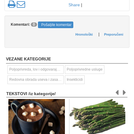
Share
|
Komentari:
0
Pošaljite komentar
|
Hronološki
Preporučeni
VEZANE KATEGORIJE
Poljoprivreda, lov i odgovarajuće uslužne aktivnosti
Poljoprivredne usluge
Redovna obrada useva i zasada
Insekticidi
TEKSTOVI /iz kategorije/