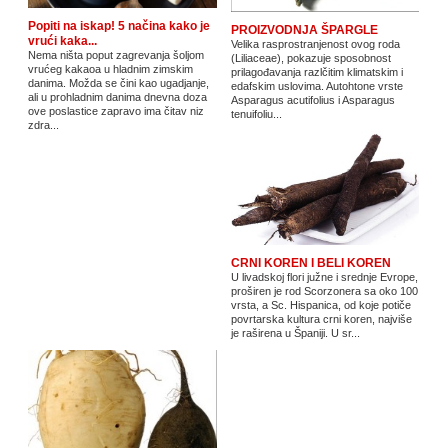
Popiti na iskap! 5 načina kako je
PROIZVODNJA ŠPARGLE
vrući kaka...
Velika rasprostranjenost ovog roda
Nema ništa poput zagrevanja šoljom
(Liliaceae), pokazuje sposobnost
vrućeg kakaoa u hladnim zimskim
prilagođavanja razlčitim klimatskim i
danima. Možda se čini kao ugadjanje,
edafskim uslovima. Autohtone vrste
ali u prohladnim danima dnevna doza
Asparagus acutifolius i Asparagus
ove poslastice zapravo ima čitav niz
tenuifoliu...
zdra...
CRNI KOREN I BELI KOREN
U livadskoj flori južne i srednje Evrope,
proširen je rod Scorzonera sa oko 100
vrsta, a Sc. Hispanica, od koje potiče
povrtarska kultura crni koren, najviše
je raširena u Španiji. U sr...