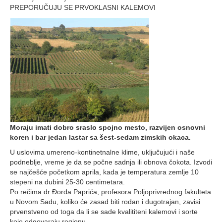
PREPORUČUJU SE PRVOKLASNI KALEMOVI
Moraju imati dobro sraslo spojno mesto, razvijen osnovni
koren i bar jedan lastar sa šest-sedam zimskih okaca.
U uslovima umereno-kontinetnalne klime, uključujući i naše
podneblje, vreme je da se počne sadnja ili obnova čokota. Izvodi
se najčešće početkom aprila, kada je temperatura zemlje 10
stepeni na dubini 25-30 centimetara.
Po rečima dr Đorđa Paprića, profesora Poljoprivrednog fakulteta
u Novom Sadu, koliko će zasad biti rodan i dugotrajan, zavisi
prvenstveno od toga da li se sade kvalititeni kalemovi i sorte
koje odgovaraju regionu.