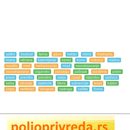
aditivi
biodizel
farma
gljive
hektar
hibrid
hladnjača
hrana
ishrana
kalemljenje
kavez
korov
kukuruz
malina
mastitis
med
mehanizacija
mlađ
navodnjavanje
navodnjavanje
organsko
paradajz
pašnjak
plastenik
polen
prase
premiks
prirodno
rakija
rasad
ratarstvo
sadnice
setva
siliranje
staklenik
štene
subvencije
telad
traktor
uzgoj
vertiklani
vinograd
zadruga
zaštita
živina