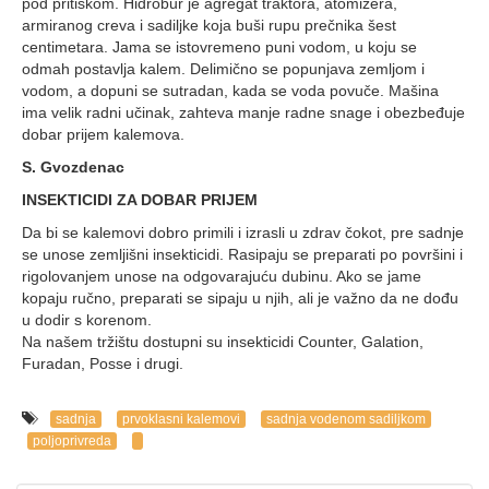
pod pritiskom. Hidrobur je agregat traktora, atomizera,
armiranog creva i sadiljke koja buši rupu prečnika šest
centimetara. Jama se istovremeno puni vodom, u koju se
odmah postavlja kalem. Delimično se popunjava zemljom i
vodom, a dopuni se sutradan, kada se voda povuče. Mašina
ima velik radni učinak, zahteva manje radne snage i obezbeđuje
dobar prijem kalemova.
S. Gvozdenac
INSEKTICIDI ZA DOBAR PRIJEM
Da bi se kalemovi dobro primili i izrasli u zdrav čokot, pre sadnje
se unose zemljišni insekticidi. Rasipaju se preparati po površini i
rigolovanjem unose na odgovarajuću dubinu. Ako se jame
kopaju ručno, preparati se sipaju u njih, ali je važno da ne dođu
u dodir s korenom.
Na našem tržištu dostupni su insekticidi Counter, Galation,
Furadan, Posse i drugi.
sadnja
prvoklasni kalemovi
sadnja vodenom sadiljkom
poljoprivreda