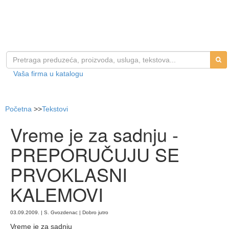
Vaša firma u katalogu
Početna
>>
Tekstovi
Vreme je za sadnju -
PREPORUČUJU SE
PRVOKLASNI
KALEMOVI
03.09.2009. | S. Gvozdenac | Dobro jutro
Vreme je za sadnju