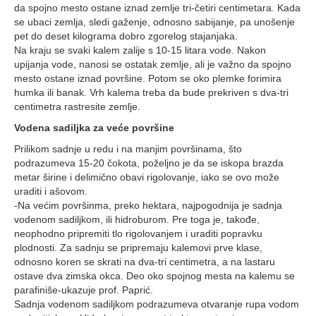
da spojno mesto ostane iznad zemlje tri-četiri centimetara. Kada
se ubaci zemlja, sledi gaženje, odnosno sabijanje, pa unošenje
pet do deset kilograma dobro zgorelog stajanjaka.
Na kraju se svaki kalem zalije s 10-15 litara vode. Nakon
upijanja vode, nanosi se ostatak zemlje, ali je važno da spojno
mesto ostane iznad površine. Potom se oko plemke forimira
humka ili banak. Vrh kalema treba da bude prekriven s dva-tri
centimetra rastresite zemlje.
Vodena sadiljka za veće površine
Prilikom sadnje u redu i na manjim površinama, što
podrazumeva 15-20 čokota, poželjno je da se iskopa brazda
metar širine i delimično obavi rigolovanje, iako se ovo može
uraditi i ašovom.
-Na većim površinma, preko hektara, najpogodnija je sadnja
vodenom sadiljkom, ili hidroburom. Pre toga je, takođe,
neophodno pripremiti tlo rigolovanjem i uraditi popravku
plodnosti. Za sadnju se pripremaju kalemovi prve klase,
odnosno koren se skrati na dva-tri centimetra, a na lastaru
ostave dva zimska okca. Deo oko spojnog mesta na kalemu se
parafiniše-ukazuje prof. Paprić.
Sadnja vodenom sadiljkom podrazumeva otvaranje rupa vodom