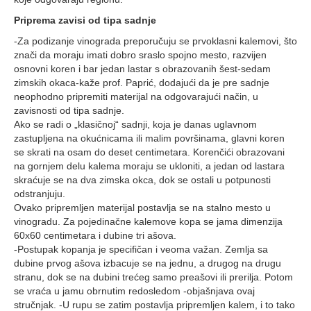
Priprema zavisi od tipa sadnje
-Za podizanje vinograda preporučuju se prvoklasni kalemovi, što
znači da moraju imati dobro sraslo spojno mesto, razvijen
osnovni koren i bar jedan lastar s obrazovanih šest-sedam
zimskih okaca-kaže prof. Paprić, dodajući da je pre sadnje
neophodno pripremiti materijal na odgovarajući način, u
zavisnosti od tipa sadnje.
Ako se radi o „klasičnoj“ sadnji, koja je danas uglavnom
zastupljena na okućnicama ili malim površinama, glavni koren
se skrati na osam do deset centimetara. Korenčići obrazovani
na gornjem delu kalema moraju se ukloniti, a jedan od lastara
skraćuje se na dva zimska okca, dok se ostali u potpunosti
odstranjuju.
Ovako pripremljen materijal postavlja se na stalno mesto u
vinogradu. Za pojedinačne kalemove kopa se jama dimenzija
60x60 centimetara i dubine tri ašova.
-Postupak kopanja je specifičan i veoma važan. Zemlja sa
dubine prvog ašova izbacuje se na jednu, a drugog na drugu
stranu, dok se na dubini trećeg samo preašovi ili prerilja. Potom
se vraća u jamu obrnutim redosledom -objašnjava ovaj
stručnjak. -U rupu se zatim postavlja pripremljen kalem, i to tako