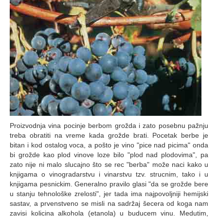
Proizvodnja vina pocinje berbom grožda i zato posebnu pažnju
treba obratiti na vreme kada grožde brati. Pocetak berbe je
bitan i kod ostalog voca, a pošto je vino "pice nad picima" onda
bi grožde kao plod vinove loze bilo "plod nad plodovima", pa
zato nije ni malo slucajno što se rec "berba" može naci kako u
knjigama o vinogradarstvu i vinarstvu tzv. strucnim, tako i u
knjigama pesnickim. Generalno pravilo glasi "da se grožde bere
u stanju tehnološke zrelosti", jer tada ima najpovoljniji hemijski
sastav, a prvenstveno se misli na sadržaj šecera od koga nam
zavisi kolicina alkohola (etanola) u buducem vinu. Medutim,