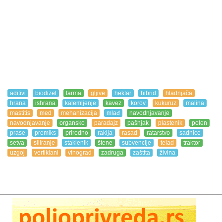
aditivi
biodizel
farma
gljive
hektar
hibrid
hladnjača
hrana
ishrana
kalemljenje
kavez
korov
kukuruz
malina
mastitis
med
mehanizacija
mlađ
navodnjavanje
navodnjavanje
organsko
paradajz
pašnjak
plastenik
polen
prase
premiks
prirodno
rakija
rasad
ratarstvo
sadnice
setva
siliranje
staklenik
štene
subvencije
telad
traktor
uzgoj
vertiklani
vinograd
zadruga
zaštita
živina