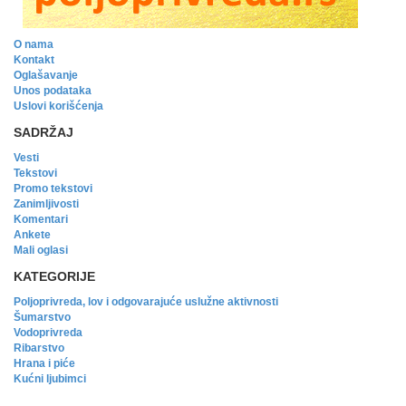
O nama
Kontakt
Oglašavanje
Unos podataka
Uslovi korišćenja
SADRŽAJ
Vesti
Tekstovi
Promo tekstovi
Zanimljivosti
Komentari
Ankete
Mali oglasi
KATEGORIJE
Poljoprivreda, lov i odgovarajuće uslužne aktivnosti
Šumarstvo
Vodoprivreda
Ribarstvo
Hrana i piće
Kućni ljubimci