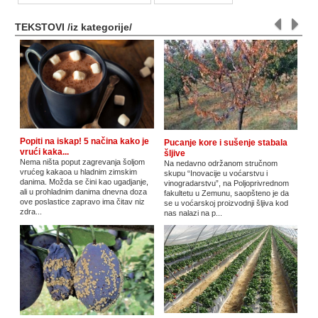
TEKSTOVI /iz kategorije/
Popiti na iskap! 5 načina kako je
Pucanje kore i sušenje stabala
vrući kaka...
šljive
Nema ništa poput zagrevanja šoljom
Na nedavno održanom stručnom
vrućeg kakaoa u hladnim zimskim
skupu “Inovacije u voćarstvu i
danima. Možda se čini kao ugadjanje,
vinogradarstvu”, na Poljoprivrednom
ali u prohladnim danima dnevna doza
fakultetu u Zemunu, saopšteno je da
ove poslastice zapravo ima čitav niz
se u voćarskoj proizvodnji šljiva kod
zdra...
nas nalazi na p...