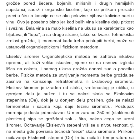
grožde pored šecera, bojenih, mirisnih i drugih hemijskih
supstanci, sadrži i organske kiseline, koje ce prilikom prerade
preci u širu a kasnije ce se oko polovine njihove kolicine naci u
vinu. Ovo je posebno bitno jer kod belih vina kiseline daju pitkost
i svežinu. Bela vina sa malo kiselina na ukusu se karaktericu kao
bljutava, ili "tupa", a sa druge strane, lakše se kvare. Tehnološka
zrelost grožda, tj. momenat kada treba pristupiti berbi, može se
ustanoviti organoleptickom i fizickom metodom.
Ekselov širomer Organolepticka metoda ne zahteva nikakvu
opremu, ali traži veliko iskustvo, njome se na osnovu izgleda
lišca na cokotu, i samog ukusa grožda donosi sud o pocetku
berbe. Fizicka metoda za utvr|ivanje momenta berbe grožda se
zasniva na korišcenju refraktometra ili Eksleovog širomera.
Eksleov širomer je izraden od stakla, vretenastog je oblika, u
gornjem delu je sužen i tu se nalazi skala sa Eksleovim
stepenima (Oe), dok je u donjem delu proširen, gde se nalazi
termometar i sacma koja daje težinu širometru. Postupak
merenja je dosta jednostavan. U menzuru od 250 ml (staklenu ili
plasticnu) sipa se groždani sok - šira, nakon cega se uroni
širomer. Ocitavanje Eksleovih stepeni vrši se u nivou tecnost, tj.
na mestu gde površina tecnosti "sece" skalu širomera. Prilikom
ocitavanja Eksleovih stepeni (Oe) treba ocitati i temperaturu sa