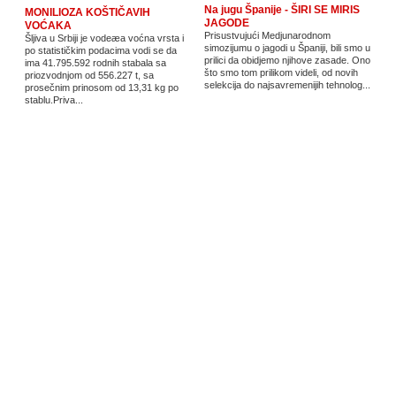
Na jugu Španije - ŠIRI SE MIRIS
MONILIOZA KOŠTIČAVIH
JAGODE
VOĆAKA
Prisustvujući Medjunarodnom
Šljiva u Srbiji je vodeæa voćna vrsta i
simozijumu o jagodi u Španiji, bili smo u
po statističkim podacima vodi se da
prilici da obidjemo njihove zasade. Ono
ima 41.795.592 rodnih stabala sa
što smo tom prilikom videli, od novih
priozvodnjom od 556.227 t, sa
selekcija do najsavremenijih tehnolog...
prosečnim prinosom od 13,31 kg po
stablu.Priva...