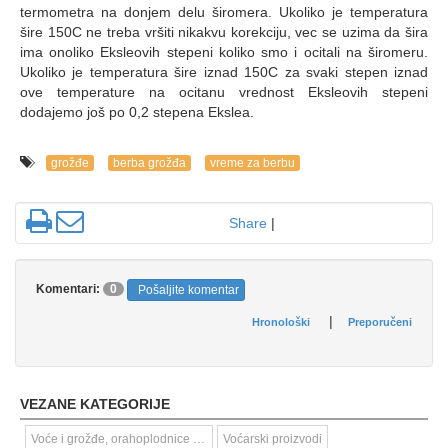
termometra na donjem delu širomera. Ukoliko je temperatura
šire 150C ne treba vršiti nikakvu korekciju, vec se uzima da šira
ima onoliko Eksleovih stepeni koliko smo i ocitali na širomeru.
Ukoliko je temperatura šire iznad 150C za svaki stepen iznad
ove temperature na ocitanu vrednost Eksleovih stepeni
dodajemo još po 0,2 stepena Ekslea.
grožđe
berba grožđa
vreme za berbu
Share
|
Komentari:
0
Pošaljite komentar
|
Hronološki
Preporučeni
VEZANE KATEGORIJE
Voće i grožđe, orahoplodnice i bilje za spravljanje napitaka i začina
Voćarski proizvodi