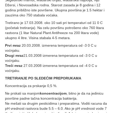
Segedinski mamut, Mađarski orijaš, Mađarska najbolja, Nju
Džersi, i Novosadska rodna. Starost zasada je 8 godina i 12
godina približno iste površene. Ukupna površina je 1.5 hektar i
zauzima oko 750 stabala voćaka.
Tretirano je 17.03.2008. oko 10 sati pri temperaturi od 11 0 C
(početak tretiranja). Na celu površinu potrošeno oko 760 litara
rastvora (1 litar Natural Plant Antifreeze na 200 litara vode)
ukupno 4 litre. Visina stabala 4-5 metara.
Prvi mraz
20.03.2008. izmerena temperatura od -3 0 C u
voćnjaku.
Drugi mraz
21.03.2008 izmerena temperatura od -3 0 C u
voćnjaku.
Treći mraz
27.03.2008 izmerena temperatura od -4 0 C u
voćnjaku.
TRETIRANJE PO SLEDEĆIM PREPORUKAMA
Koncentracija za prskanje 0,5 %.
Ne prskati sa manjom
koncentracijom
, bitno je da na jedinicu
površine padne tačna koncentracija bakterija.
Ne mešati sa drugim pesticidima i preparatima. Voditi racuna da
pH vrednost rastvora bude 5.5 – 6.0. Ako je pH vrednost vode 7