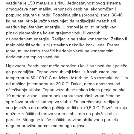
vazduha je 150 metara u širinu. Jednostavnost ovog sistema
omogućava nam mašinu vrhunskih osobina, ekonomičan i
potpuno siguran u radu. Potrošnja plina (propan) iznosi 30-40
kg na sat. Vrlo je važno razumjeti da radijacijski mraz hladi
vazduh ispuštanjem energije. U osnovi je to isti princip kao i
plinski plamenik na kojem grejemo vodu ili vazduh
oslobađanjem energije. Radijacija se zbiva konstantno. Želimo li
malo ohladiti vodu, u nju stavimo nekoliko kocki leda. Prema
tome, mi možemo sprečiti hlađenje vazduha konstantnim
dodavanjem toplog vazduha.
Uglavnom, frostbuster meša određenu količinu vazduha i poleže
ga po zemljištu. Topao vazduh koji izlazi iz frostbustera ima
temperaturu 80-100 0 C na izlazu iz turbine. Na razmaku od 1 m
od mašine je temperatura 20 0 C. Dakle, nema opasnosti od
oštećivanja biljaka. Topao vazduh se nakon izlaza penje na oko
10 metara visine i stvara neku vrstu vazdušnih vrata čime se
sprečava prodor hladnog vazduha. Za sprečavanje radijacije
vrlo je važno da mašina počinje raditi na +0,5 0 C. Površina koju
možete zaštititi od mraza varira s obzirom na položaj i oblik
parcele. Mnogo je lakše zaštititi pravilno oblikovanu parcelu
nego nepravilnu parcelu sa mnogo uglova.