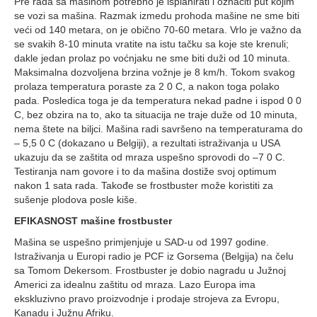
Pre rada sa mašinom potrebno je isplanirati i označiti put kojim
se vozi sa mašina. Razmak izmedu prohoda mašine ne sme biti
veći od 140 metara, on je obično 70-60 metara. Vrlo je važno da
se svakih 8-10 minuta vratite na istu tačku sa koje ste krenuli;
dakle jedan prolaz po voćnjaku ne sme biti duži od 10 minuta.
Maksimalna dozvoljena brzina vožnje je 8 km/h. Tokom svakog
prolaza temperatura poraste za 2 0 C, a nakon toga polako
pada. Posledica toga je da temperatura nekad padne i ispod 0 0
C, bez obzira na to, ako ta situacija ne traje duže od 10 minuta,
nema štete na biljci. Mašina radi savršeno na temperaturama do
– 5,5 0 C (dokazano u Belgiji), a rezultati istraživanja u USA
ukazuju da se zaštita od mraza uspešno sprovodi do –7 0 C.
Testiranja nam govore i to da mašina dostiže svoj optimum
nakon 1 sata rada. Takođe se frostbuster može koristiti za
sušenje plodova posle kiše.
EFIKASNOST mašine frostbuster
Mašina se uspešno primjenjuje u SAD-u od 1997 godine.
Istraživanja u Europi radio je PCF iz Gorsema (Belgija) na čelu
sa Tomom Dekersom. Frostbuster je dobio nagradu u Južnoj
Americi za idealnu zaštitu od mraza. Lazo Europa ima
ekskluzivno pravo proizvodnje i prodaje strojeva za Evropu,
Kanadu i Južnu Afriku.