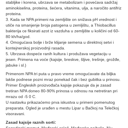
stabljike i korena, ubrzava se metabolizam i povećava sadržaj
aminokiselina, proteina, šećera, vitanima, ulja, a naročito antifriz
proteina.
3. Kada se NPA primeni na zemljište on snižava pH vrednost i
utiče na smanjenje broja patogena u zemljištu, a Thiobacillus
bakterija ce fiksirati azot iz vazduha u zemljište u količini od 60-
80 kh/ha/god.
4. Omogućava bolje i brže klijanje semena u direktnoj setvi i
kontejnerskoj proizvodnji rasada.
5. Ubrzava dospeće ranih kultura i produžava vegetaciju u
jesen. Primena na voće (kajsije, breskve, šljive, trešnje, grožđe,
jabuke i sl.)
Primenom NPA tri puta u pravo vreme omogućavate da biljka
lakše podnese pozni mraz ponekad čak i bez gubitka u prinosu.
Primer Engleskih proizvođača kajsije pokazuje da je zasad
tretiran NPA doneo 80-90% prinosa u odnosu na netretiran pri
mrazu od -5 0 C.
U nastavku prikazaćemo prva iskustva u primeni pomenutog
preparata. Ogled je urađen u mestu Lipar u Bačkoj na Telečkoj
visoravani.
Zasad kajsije raznih sorti: