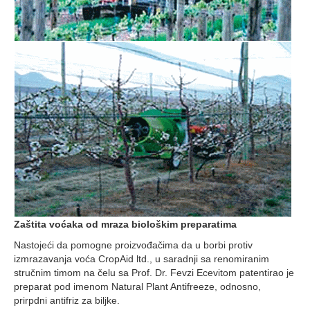
Zaštita voćaka od mraza biološkim preparatima
Nastojeći da pomogne proizvođačima da u borbi protiv
izmrazavanja voća CropAid ltd., u saradnji sa renomiranim
stručnim timom na čelu sa Prof. Dr. Fevzi Ecevitom patentirao je
preparat pod imenom Natural Plant Antifreeze, odnosno,
prirpdni antifriz za biljke.