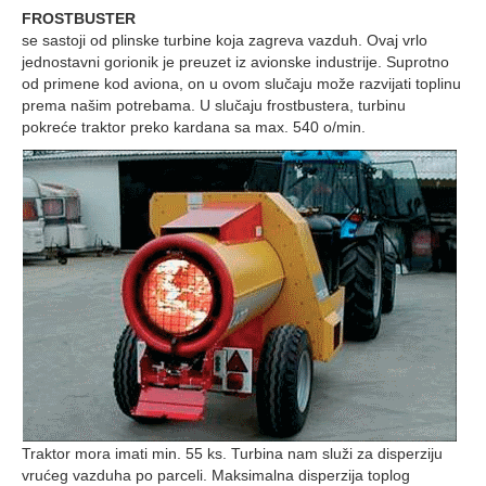
FROSTBUSTER
se sastoji od plinske turbine koja zagreva vazduh. Ovaj vrlo
jednostavni gorionik je preuzet iz avionske industrije. Suprotno
od primene kod aviona, on u ovom slučaju može razvijati toplinu
prema našim potrebama. U slučaju frostbustera, turbinu
pokreće traktor preko kardana sa max. 540 o/min.
Traktor mora imati min. 55 ks. Turbina nam služi za disperziju
vrućeg vazduha po parceli. Maksimalna disperzija toplog