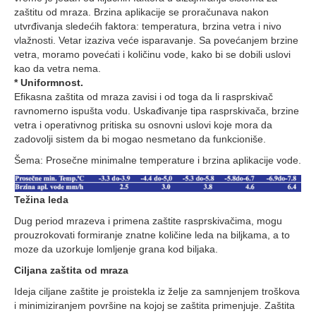
zaštitu od mraza. Brzina aplikacije se proračunava nakon
utvrđivanja sledećih faktora: temperatura, brzina vetra i nivo
vlažnosti. Vetar izaziva veće isparavanje. Sa povećanjem brzine
vetra, moramo povećati i količinu vode, kako bi se dobili uslovi
kao da vetra nema.
* Uniformnost.
Efikasna zaštita od mraza zavisi i od toga da li rasprskivač
ravnomerno ispušta vodu. Uskađivanje tipa rasprskivača, brzine
vetra i operativnog pritiska su osnovni uslovi koje mora da
zadovolji sistem da bi mogao nesmetano da funkcioniše.
Šema: Prosečne minimalne temperature i brzina aplikacije vode.
Težina leda
Dug period mrazeva i primena zaštite rasprskivačima, mogu
prouzrokovati formiranje znatne količine leda na biljkama, a to
moze da uzorkuje lomljenje grana kod biljaka.
Ciljana zaštita od mraza
Ideja ciljane zaštite je proistekla iz želje za samnjenjem troškova
i minimiziranjem površine na kojoj se zaštita primenjuje. Zaštita