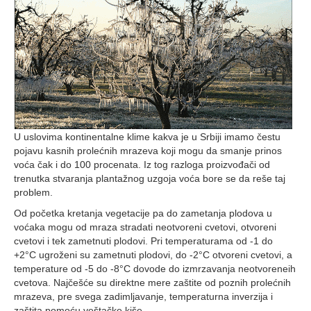
U uslovima kontinentalne klime kakva je u Srbiji imamo čestu
pojavu kasnih prolećnih mrazeva koji mogu da smanje prinos
voća čak i do 100 procenata. Iz tog razloga proizvođači od
trenutka stvaranja plantažnog uzgoja voća bore se da reše taj
problem.
Od početka kretanja vegetacije pa do zametanja plodova u
voćaka mogu od mraza stradati neotvoreni cvetovi, otvoreni
cvetovi i tek zametnuti plodovi. Pri temperaturama od -1 do
+2°C ugroženi su zametnuti plodovi, do -2°C otvoreni cvetovi, a
temperature od -5 do -8°C dovode do izmrzavanja neotvoreneih
cvetova. Najčešće su direktne mere zaštite od poznih prolećnih
mrazeva, pre svega zadimljavanje, temperaturna inverzija i
zaštita pomoću veštačke kiše.