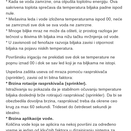
* Kada se voda zamrzne, ona otpušta toplotnu energiju. Ova
sakrivena toplota sprečava da temperatura biljaka padne ispod
nule.
* Mešavina leda i vode izložena temperaturama ispod 00, neće
se zamrznuti sve dok se sva voda ne zamrzne.
* Mnoge biljke mraz ne može da ošteti, iz prostog razloga jer
tečnost u tkivima tih biljaka ima nižu tačku mržnjenja od vode.
* U zavisnosti od fenofaze razvoja biljaka zavisi i otpornost
biljaka na pojavu niskih temperatura.
Površinsku irigaciju ne prekidati sve dok se temperature ne
popnu iznad 00 i dok se sav led koji je na biljkama ne istopi.
Uspešna zaštita useva od mraza pomoću rasprskivača
(sprinkler), zavisi od tri bitna faktora:
* Brzina rotacije rasprskivača (sprinkler).
Istraživanja su pokazala da je stabilnom očuvanju temperature
biljaka dosledniji brže rotirajući rasprskivač (sprinkler). Da bi se
obezbedila dovoljna brzina, rasprskivač treba da okrene ceo
krug za max 60 sekundi. Trideset do četrdeset sekundi je
idealno.
* Brzina aplikacije vode.
Količina vode koja se aplicira na nekoj površini za određeno
vreme je jedan od ključnih faktora u dizajniranju sistema za