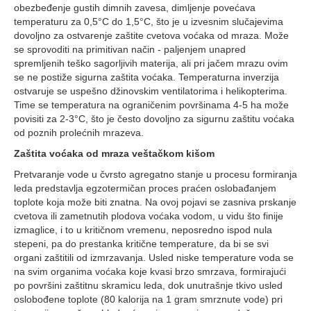
obezbeđenje gustih dimnih zavesa, dimljenje povećava
temperaturu za 0,5°C do 1,5°C, što je u izvesnim slučajevima
dovoljno za ostvarenje zaštite cvetova voćaka od mraza. Može
se sprovoditi na primitivan način - paljenjem unapred
spremljenih teško sagorljivih materija, ali pri jačem mrazu ovim
se ne postiže sigurna zaštita voćaka. Temperaturna inverzija
ostvaruje se uspešno džinovskim ventilatorima i helikopterima.
Time se temperatura na ograničenim površinama 4-5 ha može
povisiti za 2-3°C, što je često dovoljno za sigurnu zaštitu voćaka
od poznih prolećnih mrazeva.
Zaštita voćaka od mraza veštačkom kišom
Pretvaranje vode u čvrsto agregatno stanje u procesu formiranja
leda predstavlja egzotermičan proces praćen oslobađanjem
toplote koja može biti znatna. Na ovoj pojavi se zasniva prskanje
cvetova ili zametnutih plodova voćaka vodom, u vidu što finije
izmaglice, i to u kritičnom vremenu, neposredno ispod nula
stepeni, pa do prestanka kritične temperature, da bi se svi
organi zaštitili od izmrzavanja. Usled niske temperature voda se
na svim organima voćaka koje kvasi brzo smrzava, formirajući
po površini zaštitnu skramicu leda, dok unutrašnje tkivo usled
oslobođene toplote (80 kalorija na 1 gram smrznute vode) pri