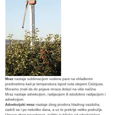
Mraz
nastaje sublimacijom vodene pare na ohlađenim
predmetima kad je temperatura ispod nula stepeni Celzijusa.
Moramo znati da do pojave mraza dolazi na više načina.
Mraz nastaje advekcijom, radijacijom ili istodobno radijacijom i
advekcijom.
Advekcijski mraz
nastaje zbog prodora hladnog vazduha,
zadrži se i po nekoliko dana, a uz to prekrije veliko područje.
Upravo zbog navedenog, zaštita je biljaka od advekcijskog