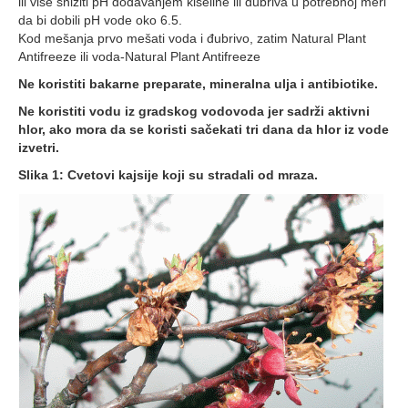
ili više sniziti pH dodavanjem kiseline ili đubriva u potrebnoj meri
da bi dobili pH vode oko 6.5.
Kod mešanja prvo mešati voda i đubrivo, zatim Natural Plant
Antifreeze ili voda-Natural Plant Antifreeze
Ne koristiti bakarne preparate, mineralna ulja i antibiotike.
Ne koristiti vodu iz gradskog vodovoda jer sadrži aktivni
hlor, ako mora da se koristi sačekati tri dana da hlor iz vode
izvetri.
Slika 1: Cvetovi kajsije koji su stradali od mraza.