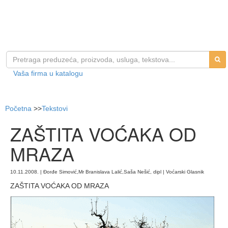
Vaša firma u katalogu
Početna
>>
Tekstovi
ZAŠTITA VOĆAKA OD
MRAZA
10.11.2008. | Đorđe Simović,Mr Branislava Lalić,Saša Nešić, dipl | Voćarski Glasnik
ZAŠTITA VOĆAKA OD MRAZA