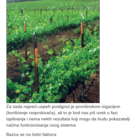
Za sada najveći uspeh postignut je površinskom irigacijom
(korišćenje rasprskivača), ali to je kod nas još uvek u fazi
ispitivanja i nema nekih rezultata koji mogu da budu pokazatelji
načina funkcionisanja ovog sistema.
Bazira se na četiri faktora: