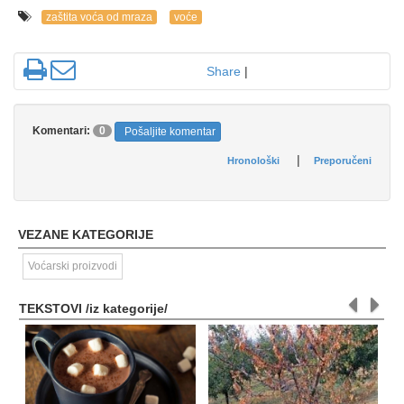
zaštita voća od mraza
voće
Share
|
Komentari:
0
Pošaljite komentar
|
Hronološki
Preporučeni
VEZANE KATEGORIJE
Voćarski proizvodi
TEKSTOVI /iz kategorije/