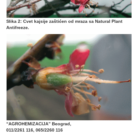
Slika 2: Cvet kajsije zaštićen od mraza sa Natural Plant
Antifreeze.
“AGROHEMIZACIJA” Beograd,
011/2261 116, 065/2260 116