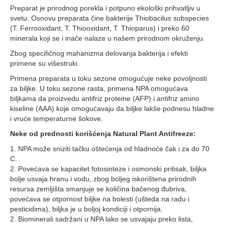
Preparat je prirodnog porekla i potpuno ekološki prihvatljiv u
svetu. Osnovu preparata čine bakterije Thiobacilus subspecies
(T. Ferrooxidant, T. Thiooxidant, T. Thioparus) i preko 60
minerala koji se i inače nalaze u našem prirodnom okruženju.
Zbog specifičnog mahanizma delovanja bakterija i efekti
primene su višestruki.
Primena preparata u toku sezone omogućuje neke povoljnosti
za biljke. U toku sezone rasta, primena NPA omogućava
biljkama da proizvedu antifriz proteine (AFP) i antifriz amino
kiseline (AAA) koje omogućavaju da biljke lakše podnesu hladne
i vruće temperaturne šokove.
Neke od prednosti korišćenja Natural Plant Antifreeze:
1. NPA može sniziti tačku oštećenja od hladnoće čak i za do 70
C.
2. Povećava se kapacitet fotosinteze i osmonski pritisak, biljka
bolje usvaja hranu i vodu, zbog boljeg iskorištena prirodnih
resursa zemljišta smanjuje se količina bačenog đubriva,
povećava se otpornost biljke na bolesti (ušteda na radu i
pesticidima), biljka je u boljoj kondiciji i otpornija.
2. Biominerali sadržani u NPA lako se usvajaju preko lista,