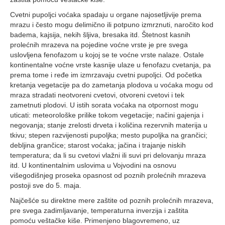
Cvetni pupoljci voćaka spadaju u organe najosetljivije prema
mrazu i često mogu delimično ili potpuno izmrznuti, naročito kod
badema, kajsija, nekih šljiva, bresaka itd. Štetnost kasnih
prolećnih mrazeva na pojedine voćne vrste je pre svega
uslovljena fenofazom u kojoj se te voćne vrste nalaze. Ostale
kontinentalne voćne vrste kasnije ulaze u fenofazu cvetanja, pa
prema tome i ređe im izmrzavaju cvetni pupoljci. Od početka
kretanja vegetacije pa do zametanja plodova u voćaka mogu od
mraza stradati neotvoreni cvetovi, otvoreni cvetovi i tek
zametnuti plodovi. U istih sorata voćaka na otpornost mogu
uticati: meteorološke prilike tokom vegetacije; načini gajenja i
negovanja; stanje zrelosti drveta i količina rezervnih materija u
tkivu; stepen razvijenosti pupoljka; mesto pupoljka na grančici;
debljina grančice; starost voćaka; jačina i trajanje niskih
temperatura; da li su cvetovi vlažni ili suvi pri delovanju mraza
itd. U kontinentalnim uslovima u Vojvodini na osnovu
višegodišnjeg proseka opasnost od poznih prolećnih mrazeva
postoji sve do 5. maja.
Najčešće su direktne mere zaštite od poznih prolećnih mrazeva,
pre svega zadimljavanje, temperaturna inverzija i zaštita
pomoću veštačke kiše. Primenjeno blagovremeno, uz