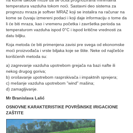
na kome takođe može da se očita prognozirana minimalna
temperatura vazduha tokom noći. Sastavni deo sistema za
prognozu mraza je softver MRAZ koji se instalira na računar na
kome se čuvaju izmereni podaci i koji daje informaciju o tome da
li će biti mraza, kao i vremenu početka i završetka perioda sa
temperaturom vazduha ispod 0°C i ispod kritične vrednosti za
datu biljku.
Koja metoda će biti primenjena zavisi pre svega od ekonomske
moći proizvođača i vrste biljaka koje se štite. Neke od najčešće
korišćenih metoda su:
a) zagrevanje vazduha upotrebom grejača na bazi nafte ili
nekog drugog goriva;
b) orošavanje upotrebom rasprskivača i impaktnih sprejera;
c) mešanje vazduha upotrebom "wind" mašina;
d) zamagljivanje.
Mr Branislava Lalić
OSNOVNE KARAKTERISTIKE POVRŠINSKE IRIGACIONE
ZAŠTITE