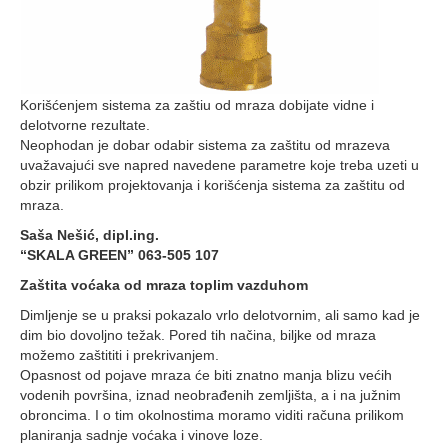
Korišćenjem sistema za zaštiu od mraza dobijate vidne i
delotvorne rezultate.
Neophodan je dobar odabir sistema za zaštitu od mrazeva
uvažavajući sve napred navedene parametre koje treba uzeti u
obzir prilikom projektovanja i korišćenja sistema za zaštitu od
mraza.
Saša Nešić, dipl.ing.
“SKALA GREEN” 063-505 107
Zaštita voćaka od mraza toplim vazduhom
Dimljenje se u praksi pokazalo vrlo delotvornim, ali samo kad je
dim bio dovoljno težak. Pored tih načina, biljke od mraza
možemo zaštititi i prekrivanjem.
Opasnost od pojave mraza će biti znatno manja blizu većih
vodenih površina, iznad neobrađenih zemljišta, a i na južnim
obroncima. I o tim okolnostima moramo viditi računa prilikom
planiranja sadnje voćaka i vinove loze.