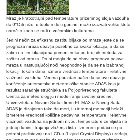
Mraz je kratkotrajni pad temperature prizemnog sloja vazduha
do 0°C ili niže, u toplom delu godine, može izazvati velike štete
naročito kada se radi o voćarskim kulturama.
Jedini način za efikasnu zaštitu biljaka od mraza jeste da se
prognoza mraza obavlja posebno za svaku lokaciju, a da se
zatim na tim lokacijama primeni neka od brojnih metoda za
zaštitu od mraza. Da bi mogla da se obavi prognoza pojave
mraza u nastupajućoj noći neophodno je da se na izabranoj
lokaciji, tokom dana, izmere vrednosti temperature i relativne
vlažnosti vazduha. Veoma pouzdan način da se ovo obavi je
korišćenje automatske meteorološke stanice ADAS koja je
rezultat saradnje stručnjaka sa Poljoprivrednog fakulteta i
Centra za meteorologiju i modeliranje životne sredine,
Univerziteta u Novom Sadu i firme EL MAX iz Novog Sada.
ADAS je dizajniran tako da meri, i u internoj memoriji beleži
izmerene vrednosti količine padavina, temperature i relativne
vlažnosti vazduha na jednom nivou, temperature zemljišta na
jednoj dubini i trajanja vlaženja lista. Izmereni podaci se po
potrebi prelistavaju na LCD-u (Liquid Crystal Display) uređaja,