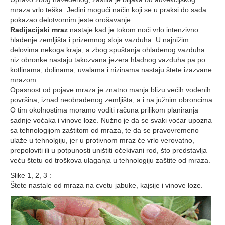
mraza vrlo teška. Jedini mogući način koji se u praksi do sada
pokazao delotvornim jeste orošavanje.
Radijacijski mraz
nastaje kad je tokom noći vrlo intenzivno
hlađenje zemljišta i prizemnog sloja vazduha. U najnižim
delovima nekoga kraja, a zbog spuštanja ohlađenog vazduha
niz obronke nastaju takozvana jezera hladnog vazduha pa po
kotlinama, dolinama, uvalama i nizinama nastaju štete izazvane
mrazom.
Opasnost od pojave mraza je znatno manja blizu većih vodenih
površina, iznad neobrađenog zemljišta, a i na južnim obroncima.
O tim okolnostima moramo voditi računa prilikom planiranja
sadnje voćaka i vinove loze. Nužno je da se svaki voćar upozna
sa tehnologijom zaštitom od mraza, te da se pravovremeno
ulaže u tehnolgiju, jer u protivnom mraz će vrlo verovatno,
prepoloviti ili u potpunosti uništiti očekivani rod, što predstavlja
veću štetu od troškova ulaganja u tehnologiju zaštite od mraza.
Slike 1, 2, 3 :
Štete nastale od mraza na cvetu jabuke, kajsije i vinove loze.