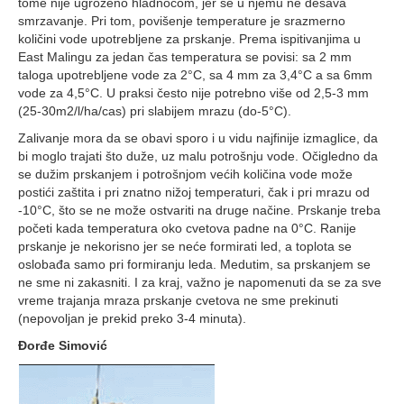
tome nije ugroženo hladnoćom, jer se u njemu ne dešava
smrzavanje. Pri tom, povišenje temperature je srazmerno
količini vode upotrebljene za prskanje. Prema ispitivanjima u
East Malingu za jedan čas temperatura se povisi: sa 2 mm
taloga upotrebljene vode za 2°C, sa 4 mm za 3,4°C a sa 6mm
vode za 4,5°C. U praksi često nije potrebno više od 2,5-3 mm
(25-30m2/l/ha/cas) pri slabijem mrazu (do-5°C).
Zalivanje mora da se obavi sporo i u vidu najfinije izmaglice, da
bi moglo trajati što duže, uz malu potrošnju vode. Očigledno da
se dužim prskanjem i potrošnjom većih količina vode može
postići zaštita i pri znatno nižoj temperaturi, čak i pri mrazu od
-10°C, što se ne može ostvariti na druge načine. Prskanje treba
početi kada temperatura oko cvetova padne na 0°C. Ranije
prskanje je nekorisno jer se neće formirati led, a toplota se
oslobađa samo pri formiranju leda. Medutim, sa prskanjem se
ne sme ni zakasniti. I za kraj, važno je napomenuti da se za sve
vreme trajanja mraza prskanje cvetova ne sme prekinuti
(nepovoljan je prekid preko 3-4 minuta).
Đorđe Simović