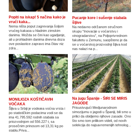
Popiti na iskap! 5 načina kako je
Pucanje kore i sušenje stabala
vrući kaka...
šljive
Nema ništa poput zagrevanja šoljom
Na nedavno održanom stručnom
vrućeg kakaoa u hladnim zimskim
skupu “Inovacije u voćarstvu i
danima. Možda se čini kao ugadjanje,
vinogradarstvu”, na Poljoprivrednom
ali u prohladnim danima dnevna doza
fakultetu u Zemunu, saopšteno je da
ove poslastice zapravo ima čitav niz
se u voćarskoj proizvodnji šljiva kod
zdra...
nas nalazi na p...
Na jugu Španije - ŠIRI SE MIRIS
MONILIOZA KOŠTIČAVIH
JAGODE
VOĆAKA
Prisustvujući Medjunarodnom
Šljiva u Srbiji je vodeæa voćna vrsta i
simozijumu o jagodi u Španiji, bili smo u
po statističkim podacima vodi se da
prilici da obidjemo njihove zasade. Ono
ima 41.795.592 rodnih stabala sa
što smo tom prilikom videli, od novih
priozvodnjom od 556.227 t, sa
selekcija do najsavremenijih tehnolog...
prosečnim prinosom od 13,31 kg po
stablu.Priva...