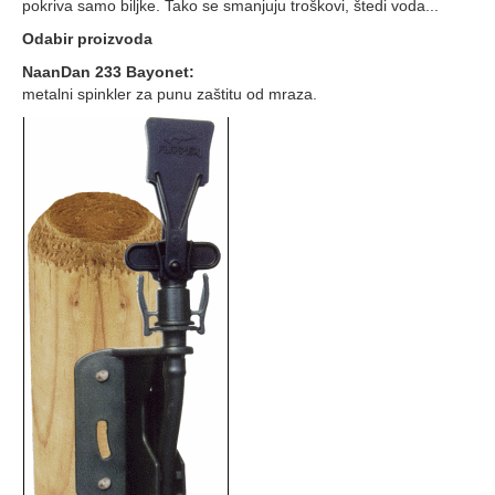
pokriva samo biljke. Tako se smanjuju troškovi, štedi voda...
Odabir proizvoda
NaanDan 233 Bayonet:
metalni spinkler za punu zaštitu od mraza.