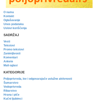
O nama
Kontakt
Oglašavanje
Unos podataka
Uslovi korišćenja
SADRŽAJ
Vesti
Tekstovi
Promo tekstovi
Zanimljivosti
Komentari
Ankete
Mali oglasi
KATEGORIJE
Poljoprivreda, lov i odgovarajuće uslužne aktivnosti
Šumarstvo
Vodoprivreda
Ribarstvo
Hrana i piće
Kućni ljubimci