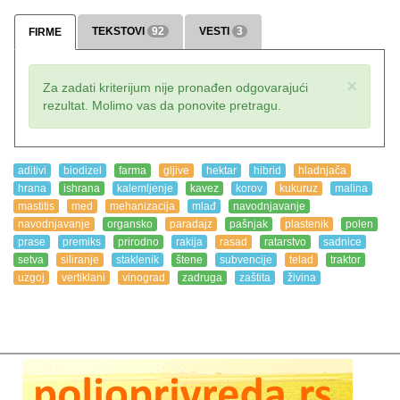
TEKSTOVI
92
VESTI
3
FIRME
×
Za zadati kriterijum nije pronađen odgovarajući
rezultat. Molimo vas da ponovite pretragu.
aditivi
biodizel
farma
gljive
hektar
hibrid
hladnjača
hrana
ishrana
kalemljenje
kavez
korov
kukuruz
malina
mastitis
med
mehanizacija
mlađ
navodnjavanje
navodnjavanje
organsko
paradajz
pašnjak
plastenik
polen
prase
premiks
prirodno
rakija
rasad
ratarstvo
sadnice
setva
siliranje
staklenik
štene
subvencije
telad
traktor
uzgoj
vertiklani
vinograd
zadruga
zaštita
živina