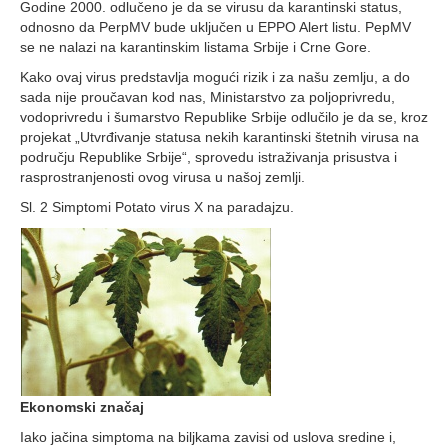
Godine 2000. odlučeno je da se virusu da karantinski status,
odnosno da PerpMV bude uključen u EPPO Alert listu. PepMV
se ne nalazi na karantinskim listama Srbije i Crne Gore.
Kako ovaj virus predstavlja mogući rizik i za našu zemlju, a do
sada nije proučavan kod nas, Ministarstvo za poljoprivredu,
vodoprivredu i šumarstvo Republike Srbije odlučilo je da se, kroz
projekat „Utvrđivanje statusa nekih karantinski štetnih virusa na
području Republike Srbije“, sprovedu istraživanja prisustva i
rasprostranjenosti ovog virusa u našoj zemlji.
Sl. 2 Simptomi Potato virus X na paradajzu.
Ekonomski značaj
Iako jačina simptoma na biljkama zavisi od uslova sredine i,