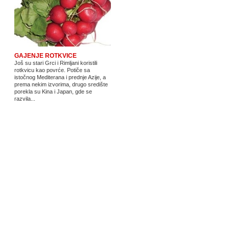
GAJENJE ROTKVICE
Još su stari Grci i Rimljani koristili
rotkvicu kao povrće. Potiče sa
istočnog Mediterana i prednje Azije, a
prema nekim izvorima, drugo središte
porekla su Kina i Japan, gde se
razvila...