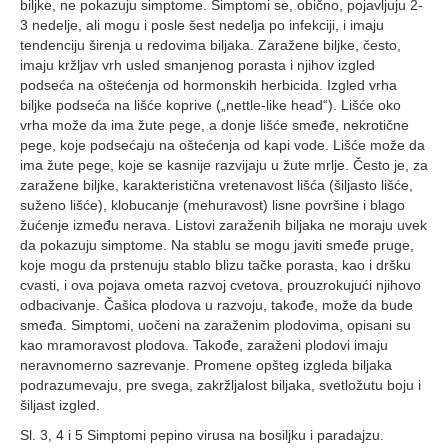
biljke, ne pokazuju simptome. Simptomi se, obično, pojavljuju 2-
3 nedelje, ali mogu i posle šest nedelja po infekciji, i imaju
tendenciju širenja u redovima biljaka. Zaražene biljke, često,
imaju kržljav vrh usled smanjenog porasta i njihov izgled
podseća na oštećenja od hormonskih herbicida. Izgled vrha
biljke podseća na lišće koprive („nettle-like head“). Lišće oko
vrha može da ima žute pege, a donje lišće smeđe, nekrotične
pege, koje podsećaju na oštećenja od kapi vode. Lišće može da
ima žute pege, koje se kasnije razvijaju u žute mrlje. Često je, za
zaražene biljke, karakteristična vretenavost lišća (šiljasto lišće,
suženo lišće), klobucanje (mehuravost) lisne površine i blago
žućenje između nerava. Listovi zaraženih biljaka ne moraju uvek
da pokazuju simptome. Na stablu se mogu javiti smeđe pruge,
koje mogu da prstenuju stablo blizu tačke porasta, kao i dršku
cvasti, i ova pojava ometa razvoj cvetova, prouzrokujući njihovo
odbacivanje. Čašica plodova u razvoju, takođe, može da bude
smeđa. Simptomi, uočeni na zaraženim plodovima, opisani su
kao mramoravost plodova. Takođe, zaraženi plodovi imaju
neravnomerno sazrevanje. Promene opšteg izgleda biljaka
podrazumevaju, pre svega, zakržljalost biljaka, svetložutu boju i
šiljast izgled.
Sl. 3, 4 i 5 Simptomi pepino virusa na bosiljku i paradajzu.