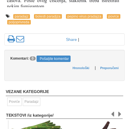
paradajz
bolesti paradjza
pepino virus pradajza
povrce
poljoprivreda
Share
|
Komentari:
0
Pošaljite komentar
|
Hronološki
Preporučeni
VEZANE KATEGORIJE
Povrće
Paradajz
TEKSTOVI /iz kategorije/