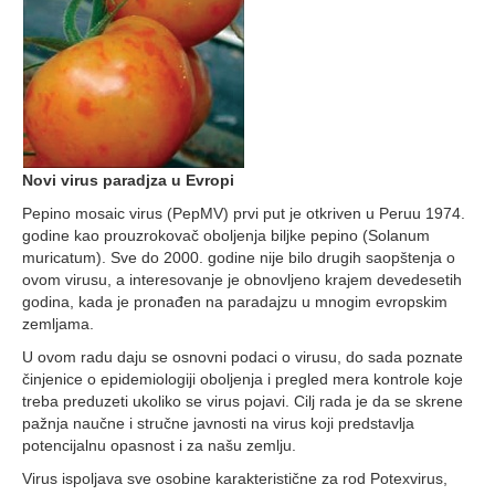
Novi virus paradjza u Evropi
Pepino mosaic virus (PepMV) prvi put je otkriven u Peruu 1974.
godine kao prouzrokovač oboljenja biljke pepino (Solanum
muricatum). Sve do 2000. godine nije bilo drugih saopštenja o
ovom virusu, a interesovanje je obnovljeno krajem devedesetih
godina, kada je pronađen na paradajzu u mnogim evropskim
zemljama.
U ovom radu daju se osnovni podaci o virusu, do sada poznate
činjenice o epidemiologiji oboljenja i pregled mera kontrole koje
treba preduzeti ukoliko se virus pojavi. Cilj rada je da se skrene
pažnja naučne i stručne javnosti na virus koji predstavlja
potencijalnu opasnost i za našu zemlju.
Virus ispoljava sve osobine karakteristične za rod Potexvirus,