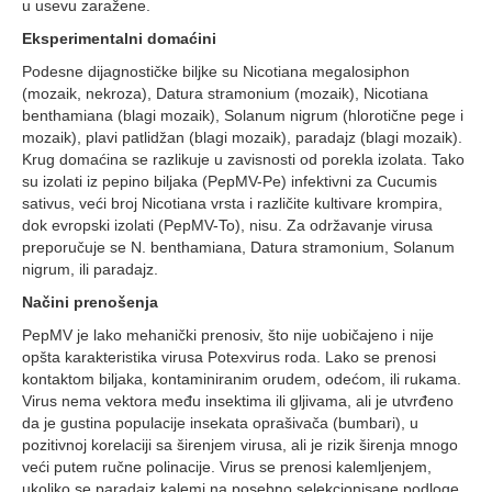
u usevu zaražene.
Eksperimentalni domaćini
Podesne dijagnostičke biljke su Nicotiana megalosiphon
(mozaik, nekroza), Datura stramonium (mozaik), Nicotiana
benthamiana (blagi mozaik), Solanum nigrum (hlorotične pege i
mozaik), plavi patlidžan (blagi mozaik), paradajz (blagi mozaik).
Krug domaćina se razlikuje u zavisnosti od porekla izolata. Tako
su izolati iz pepino biljaka (PepMV-Pe) infektivni za Cucumis
sativus, veći broj Nicotiana vrsta i različite kultivare krompira,
dok evropski izolati (PepMV-To), nisu. Za održavanje virusa
preporučuje se N. benthamiana, Datura stramonium, Solanum
nigrum, ili paradajz.
Načini prenošenja
PepMV je lako mehanički prenosiv, što nije uobičajeno i nije
opšta karakteristika virusa Potexvirus roda. Lako se prenosi
kontaktom biljaka, kontaminiranim orudem, odećom, ili rukama.
Virus nema vektora među insektima ili gljivama, ali je utvrđeno
da je gustina populacije insekata oprašivača (bumbari), u
pozitivnoj korelaciji sa širenjem virusa, ali je rizik širenja mnogo
veći putem ručne polinacije. Virus se prenosi kalemljenjem,
ukoliko se paradajz kalemi na posebno selekcionisane podloge.