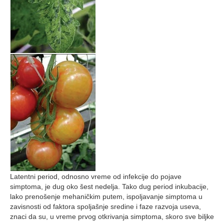
Latentni period, odnosno vreme od infekcije do pojave
simptoma, je dug oko šest nedelja. Tako dug period inkubacije,
lako prenošenje mehaničkim putem, ispoljavanje simptoma u
zavisnosti od faktora spoljašnje sredine i faze razvoja useva,
znaci da su, u vreme prvog otkrivanja simptoma, skoro sve biljke