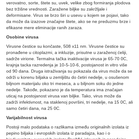
verovatno, sorte, štete su, uvek, velike zbog formiranja plodova
bez tržišne vrednosti. Zaražene biljke su zakržljale i
deformisane. Virus se brzo širi u usevu u kojem se pojavi, tako
da može da izazove značajne štete, ako se ne preduzmu brze i
efikasne mere eliminacije ranih zaraza.
Osobine virusa
Virusne čestice su končaste, 508 x11 nm. Virusne čestice su
pronađene u citoplazmi, a inkluzije, prisutne u zaraženoj ćeliji,
sadrže virione. Termalna tačka inaktivacije virusa je 65-70 0C,
krajnja tacka razredenja je 10-5-10-6, postojanost in vitro više
od 90 dana. Druga istraživanja su pokazala da virus može da se
održi u korenu biljaka u zemljištu do četiri nedelje, u osušenom
biljnom materijalu oko tri meseca, a u biljnom soku do jedne
nedelje. Takođe, pokazano je da temperatura ima značajan
uticaj na postojanost virusa van biljke. Tako, virus može da
zadrži infektivnost, na staklenoj površini, tri nedelje, na 15 0C, ali
samo četiri dana, na 25 0C.
Varijabilnost virusa
Postoji malo podataka o razlikama između originalnih izolata iz
pepino biljaka i evropskih izolata iz paradajza, kao i o