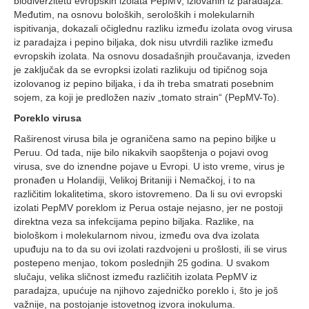
biodiverzitetu evropskih izolata PepMV, izlovanih iz paradajza.
Međutim, na osnovu boloških, seroloških i molekularnih
ispitivanja, dokazali očiglednu razliku između izolata ovog virusa
iz paradajza i pepino biljaka, dok nisu utvrdili razlike između
evropskih izolata. Na osnovu dosadašnjih proučavanja, izveden
je zaključak da se evropksi izolati razlikuju od tipičnog soja
izolovanog iz pepino biljaka, i da ih treba smatrati posebnim
sojem, za koji je predložen naziv „tomato strain“ (PepMV-To).
Poreklo virusa
Raširenost virusa bila je ograničena samo na pepino biljke u
Peruu. Od tada, nije bilo nikakvih saopštenja o pojavi ovog
virusa, sve do iznendne pojave u Evropi. U isto vreme, virus je
pronađen u Holandiji, Velikoj Britaniji i Nemačkoj, i to na
različitim lokalitetima, skoro istovremeno. Da li su ovi evropski
izolati PepMV poreklom iz Perua ostaje nejasno, jer ne postoji
direktna veza sa infekcijama pepino biljaka. Razlike, na
biološkom i molekularnom nivou, između ova dva izolata
upuđuju na to da su ovi izolati razdvojeni u prošlosti, ili se virus
postepeno menjao, tokom poslednjih 25 godina. U svakom
slučaju, velika sličnost između različitih izolata PepMV iz
paradajza, upućuje na njihovo zajedničko poreklo i, što je još
važnije, na postojanje istovetnog izvora inokuluma.