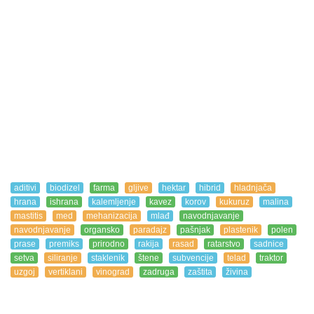
aditivi
biodizel
farma
gljive
hektar
hibrid
hladnjača
hrana
ishrana
kalemljenje
kavez
korov
kukuruz
malina
mastitis
med
mehanizacija
mlađ
navodnjavanje
navodnjavanje
organsko
paradajz
pašnjak
plastenik
polen
prase
premiks
prirodno
rakija
rasad
ratarstvo
sadnice
setva
siliranje
staklenik
štene
subvencije
telad
traktor
uzgoj
vertiklani
vinograd
zadruga
zaštita
živina