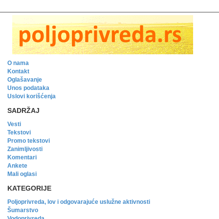
O nama
Kontakt
Oglašavanje
Unos podataka
Uslovi korišćenja
SADRŽAJ
Vesti
Tekstovi
Promo tekstovi
Zanimljivosti
Komentari
Ankete
Mali oglasi
KATEGORIJE
Poljoprivreda, lov i odgovarajuće uslužne aktivnosti
Šumarstvo
Vodoprivreda