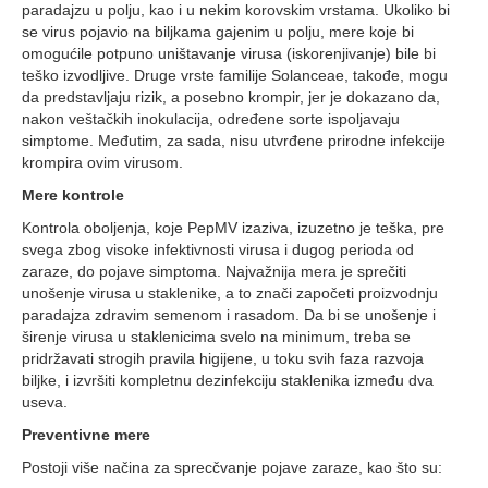
paradajzu u polju, kao i u nekim korovskim vrstama. Ukoliko bi
se virus pojavio na biljkama gajenim u polju, mere koje bi
omogućile potpuno uništavanje virusa (iskorenjivanje) bile bi
teško izvodljive. Druge vrste familije Solanceae, takođe, mogu
da predstavljaju rizik, a posebno krompir, jer je dokazano da,
nakon veštačkih inokulacija, određene sorte ispoljavaju
simptome. Međutim, za sada, nisu utvrđene prirodne infekcije
krompira ovim virusom.
Mere kontrole
Kontrola oboljenja, koje PepMV izaziva, izuzetno je teška, pre
svega zbog visoke infektivnosti virusa i dugog perioda od
zaraze, do pojave simptoma. Najvažnija mera je sprečiti
unošenje virusa u staklenike, a to znači započeti proizvodnju
paradajza zdravim semenom i rasadom. Da bi se unošenje i
širenje virusa u staklenicima svelo na minimum, treba se
pridržavati strogih pravila higijene, u toku svih faza razvoja
biljke, i izvršiti kompletnu dezinfekciju staklenika između dva
useva.
Preventivne mere
Postoji više načina za sprecčvanje pojave zaraze, kao što su: