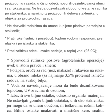
proizvodnju rasada, u čistoj odeći, novoj ili dezinfikovanoj obući,
i sa rukavicama. Ne treba dozvoljavati slobodno kretanje radnika
po stakleniku, a naročito iz proizvodnih delova staklenika, u
objekte za proizvodnju rasada.
* Ne dozvoliti radnicima da unose kupljene plodove paradajza u
staklenik;
* Prati ruke (radnici i posetioci), toplom vodom i sapunom, pre
ulaska i po izlasku iz staklenika;
* Prati zaštitnu odeću, svake nedelje, u toploj vodi (95 0C);