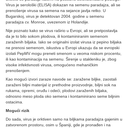
Virus je serološki (ELISA) dokazan na semenu paradajza, ali se
prenošenje virusa sa semena na sejance javlja retko. U
Bugarskoj, virus je detektovan 2004. godine u semenu
paradajza cv. Monroe, uvezenom iz Holandije.
Nije poznato kako se virus raširio u Evropi, ali se pretpostavlja
da je to bilo sokom plodova, ili kontaminiranim semenom
zaraženih biljaka. Iako se originalni izolat virusa iz pepino biljaka
ne prenosi semenom, iskustva u Evropi ukazuju da se evropski
izolati PepMV mogu preneti smenom u veoma niskom procentu,
ili kao kontaminacija na semenu. Širenje u stakleniku je, zbog
visoke infektivnosti virusa, omogućeno mehaničkim
prenošenjem.
Kao mogući izvori zaraze navode se: zaražene biljke, zaostali
zaraženi biljni materijal iz prethodne proizvodnje, biljni sok na
rukama, opremi, oruđu i odeći, plodovi zaraženih biljaka,
odnosno meso ploda oko semena i kontaminirano seme biljnim
ostacima.
Mogući rizik
Do sada, virus je orktiven samo na biljkama paradajza gajenim u
zatvorenom prostoru, osim u Španiji, gde je pronađen i na