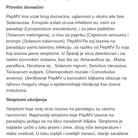
Prirodni domaćini
PepMV ima uzak krug domaćina, uglavnom u okviru iste fam.
Solanaceae. Evropski izolati virusa infektivni su, osim za
paradajz (Lycopersicon esculentum), i za plavi patlidžan
(Solanum melongena), a nisu za papriku (Capsicum annuum) i
krompir (Solanum tuberosum). PepMV-Pe soj izaziva na
paradajzu samo latentnu infekciju, za razliku od PepMV-To soja
koji izaziva jasne simptome. U Španiji je virus detektovan i na
nekim korovskim vrstama, kao što su: Amaranthus sp., Malva
parviflora, Nicotiana sp., Solanum nigrum, Sonchus oleraceus,
Taraxacum vulgare, Chenopodium murale i Convolvulus
arvensis. Utvrđivanje PepMV u korovskim biljkama ukazuje na
njihovu moguću ulogu u epidemiologiji oboljenja kao izvora
inokuluma.
Simptomi oboljenja
Simptomi koje ovaj virus izaziva na paradajzu su veoma
raznovrsni. Najizrazitiji simptomi koje PepMV izaziva na
paradajzu javljaju se na lišću zaraženih biljaka. Simptome je
najlakše uočiti u toku jeseni i zime, zbog niže temperature i
slabe svetlosti. U toku toplijih i svetlijih meseci, starije zaražene