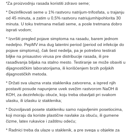
*Za proizvodnju rasada koristiti zdravo seme;
* Dezinfikovati seme u 1% rastvoru natrijum-trifosfata, u trajanju
od 45 minuta, a zatim u 0,5% rastvoru natriujumhipohlorita 30
minuta. U toku tretmana mešati seme, a posle tretmana dobro
isprati vodom;
* Izvršiti pregled pojave simptoma na rasadu, barem jednom
nedeljno. PepMV ima dug latentni period (period od infekcije do
pojave simptoma), čak šest nedelja, pa je potrebno testirati
biljke na prisaustvo virusa pre distribucije rasada, ili pre
rasađivanja biljaka na stalno mesto. Testiranje se može obaviti u
dijagnostičkim laboratorijama, ili korišćenjem brzih poljskih
dijagnostičkih metoda.
* Držati sva ulazna vrata staklenika zatvorena, a ispred njih
postaviti posude napunjene uvek svežim rastvorom NaOH ili
KOH, za dezinfekciju obuće, koju treba obavljati pri svakom
ulasku, ili izlasku iz staklenika;
* Dozvoljavati posete stakleniku samo najavljenim posetiocima,
koji moraju da koriste plastične navlake za obuću, ili gumene
čizme, latex rukavice i zaštitnu odeću;
* Radnici treba da ulaze u staklenik, a pre svega u objekte za