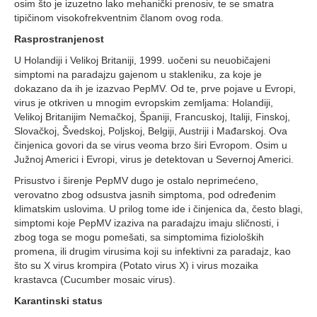
osim što je izuzetno lako mehanički prenosiv, te se smatra
tipičinom visokofrekventnim članom ovog roda.
Rasprostranjenost
U Holandiji i Velikoj Britaniji, 1999. uočeni su neuobičajeni
simptomi na paradajzu gajenom u stakleniku, za koje je
dokazano da ih je izazvao PepMV. Od te, prve pojave u Evropi,
virus je otkriven u mnogim evropskim zemljama: Holandiji,
Velikoj Britanijim Nemačkoj, Španiji, Francuskoj, Italiji, Finskoj,
Slovačkoj, Švedskoj, Poljskoj, Belgiji, Austriji i Mađarskoj. Ova
činjenica govori da se virus veoma brzo širi Evropom. Osim u
Južnoj Americi i Evropi, virus je detektovan u Severnoj Americi.
Prisustvo i širenje PepMV dugo je ostalo neprimećeno,
verovatno zbog odsustva jasnih simptoma, pod određenim
klimatskim uslovima. U prilog tome ide i činjenica da, često blagi,
simptomi koje PepMV izaziva na paradajzu imaju sličnosti, i
zbog toga se mogu pomešati, sa simptomima fizioloških
promena, ili drugim virusima koji su infektivni za paradajz, kao
što su X virus krompira (Potato virus X) i virus mozaika
krastavca (Cucumber mosaic virus).
Karantinski status