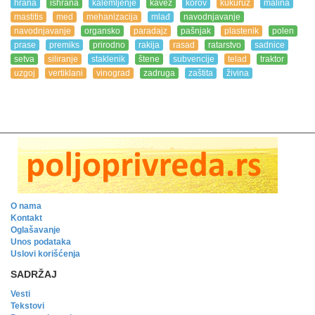
hrana
ishrana
kalemljenje
kavez
korov
kukuruz
malina
mastitis
med
mehanizacija
mlađ
navodnjavanje
navodnjavanje
organsko
paradajz
pašnjak
plastenik
polen
prase
premiks
prirodno
rakija
rasad
ratarstvo
sadnice
setva
siliranje
staklenik
štene
subvencije
telad
traktor
uzgoj
vertiklani
vinograd
zadruga
zaštita
živina
O nama
Kontakt
Oglašavanje
Unos podataka
Uslovi korišćenja
SADRŽAJ
Vesti
Tekstovi