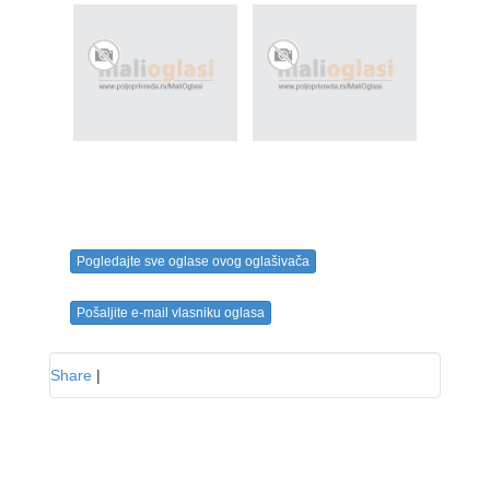
Pogledajte sve oglase ovog oglašivača
Pošaljite e-mail vlasniku oglasa
Share
|