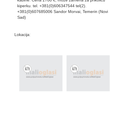
kabine. Cena 2700 €, moze zamena za prikolicu
kiperku. tel. +381(0)606347544 tel(2).
+381(0)607685006 Sandor Morvai, Temerin (Novi
Sad)
Lokacija: