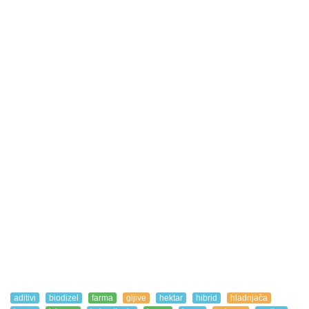
aditivi
biodizel
farma
gljive
hektar
hibrid
hladnjača