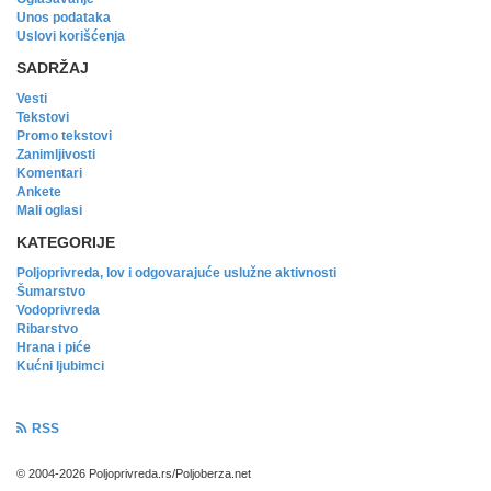
Unos podataka
Uslovi korišćenja
SADRŽAJ
Vesti
Tekstovi
Promo tekstovi
Zanimljivosti
Komentari
Ankete
Mali oglasi
KATEGORIJE
Poljoprivreda, lov i odgovarajuće uslužne aktivnosti
Šumarstvo
Vodoprivreda
Ribarstvo
Hrana i piće
Kućni ljubimci
RSS
© 2004-2026 Poljoprivreda.rs/Poljoberza.net