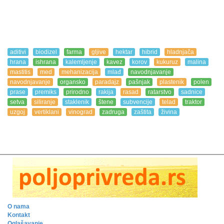
aditivi
biodizel
farma
gljive
hektar
hibrid
hladnjača
hrana
ishrana
kalemljenje
kavez
korov
kukuruz
malina
mastitis
med
mehanizacija
mlađ
navodnjavanje
navodnjavanje
organsko
paradajz
pašnjak
plastenik
polen
prase
premiks
prirodno
rakija
rasad
ratarstvo
sadnice
setva
siliranje
staklenik
štene
subvencije
telad
traktor
uzgoj
vertiklani
vinograd
zadruga
zaštita
živina
O nama
Kontakt
Oglašavanje