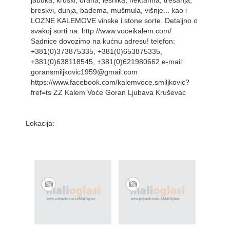
jabuka, kruški, oraha, lešnika, nektarina, trešanja,
breskvi, dunja, badema, mušmula, višnje... kao i
LOZNE KALEMOVE vinske i stone sorte. Detaljno o
svakoj sorti na: http://www.voceikalem.com/
Sadnice dovozimo na kućnu adresu! telefon:
+381(0)373875335, +381(0)653875335,
+381(0)638118545, +381(0)621980662 e-mail:
goransmiljkovic1959@gmail.com
https://www.facebook.com/kalemvoce.smiljkovic?
fref=ts ZZ Kalem Voće Goran Ljubava Kruševac
Lokacija: