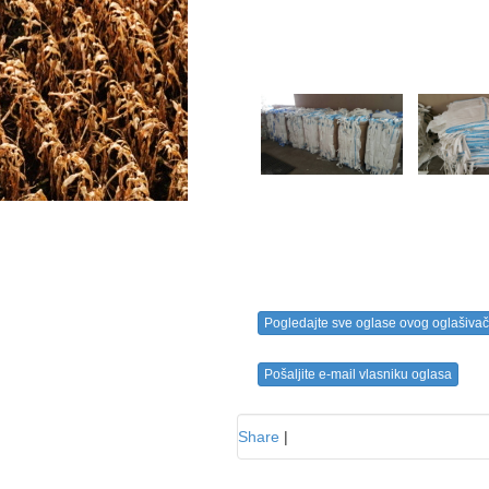
Pogledajte sve oglase ovog oglašiva
Pošaljite e-mail vlasniku oglasa
Share
|