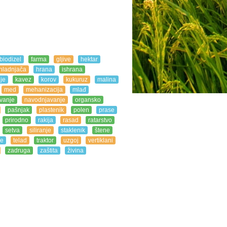
biodizel
farma
gljive
hektar
hladnjača
hrana
ishrana
je
kavez
korov
kukuruz
malina
med
mehanizacija
mlađ
vanje
navodnjavanje
organsko
pašnjak
plastenik
polen
prase
prirodno
rakija
rasad
ratarstvo
setva
siliranje
staklenik
štene
je
telad
traktor
uzgoj
vertiklani
zadruga
zaštita
živina