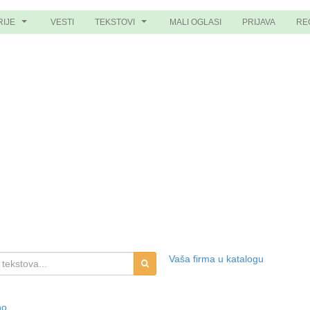
RIJE
VESTI
TEKSTOVI
MALI OGLASI
PRIJAVA
RE
...
...
Vaša firma u katalogu
no