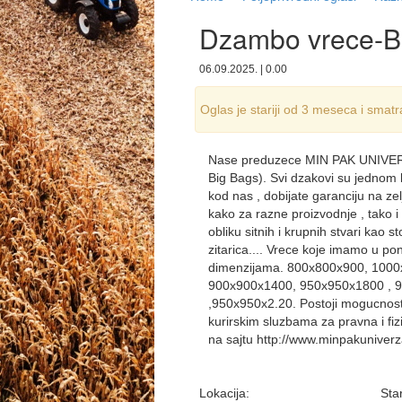
Dzambo vrece-
06.09.2025. | 0.00
Oglas je stariji od 3 meseca i smatra
Nase preduzece MIN PAK UNIVERZ
Big Bags). Svi dzakovi su jednom k
kod nas , dobijate garanciju na zel
kako za razne proizvodnje , tako i 
obliku sitnih i krupnih stvari kao s
zitarica.... Vrece koje imamo u pon
dimenzijama. 800x800x900, 100
900x900x1400, 950x950x1800 , 
,950x950x2.20. Postoji mogucnost
kurirskim sluzbama za pravna i fiz
na sajtu http://www.minpakuniverz
Lokacija:
Sta