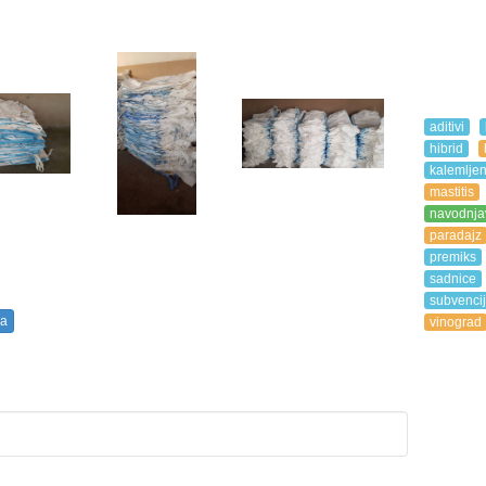
aditivi
hibrid
kalemljen
mastitis
navodnja
paradajz
premiks
sadnice
subvenci
ča
vinograd