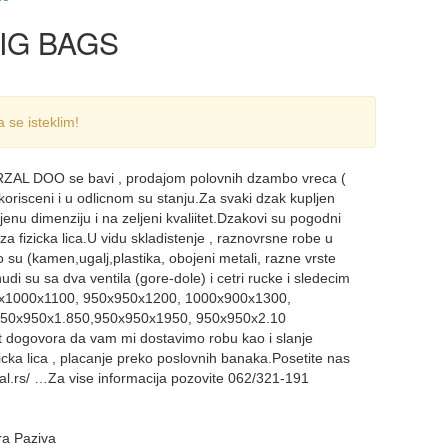
BIG BAGS
 se isteklim!
AL DOO se bavi , prodajom polovnih dzambo vreca (
orisceni i u odlicnom su stanju.Za svaki dzak kupljen
jenu dimenziju i na zeljeni kvaliitet.Dzakovi su pogodni
za fizicka lica.U vidu skladistenje , raznovrsne robe u
to su (kamen,ugalj,plastika, obojeni metali, razne vrste
udi su sa dva ventila (gore-dole) i cetri rucke i sledecim
0x1000x1100, 950x950x1200, 1000x900x1300,
950x950x1.850,950x950x1950, 950x950x2.10
 dogovora da vam mi dostavimo robu kao i slanje
icka lica , placanje preko poslovnih banaka.Posetite nas
al.rs/ …Za vise informacija pozovite 062/321-191
ra Paziva