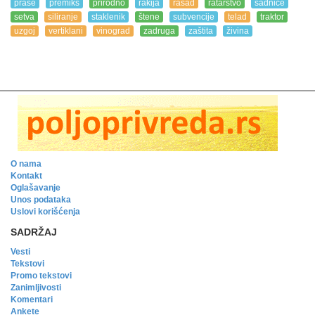
prase
premiks
prirodno
rakija
rasad
ratarstvo
sadnice
setva
siliranje
staklenik
štene
subvencije
telad
traktor
uzgoj
vertiklani
vinograd
zadruga
zaštita
živina
O nama
Kontakt
Oglašavanje
Unos podataka
Uslovi korišćenja
SADRŽAJ
Vesti
Tekstovi
Promo tekstovi
Zanimljivosti
Komentari
Ankete