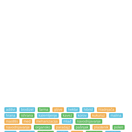
aditivi
biodizel
farma
gljive
hektar
hibrid
hladnjača
hrana
ishrana
kalemljenje
kavez
korov
kukuruz
malina
mastitis
med
mehanizacija
mlađ
navodnjavanje
navodnjavanje
organsko
paradajz
pašnjak
plastenik
polen