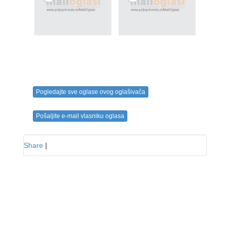
Pogledajte sve oglase ovog oglašivača
Pošaljite e-mail vlasniku oglasa
Share
|