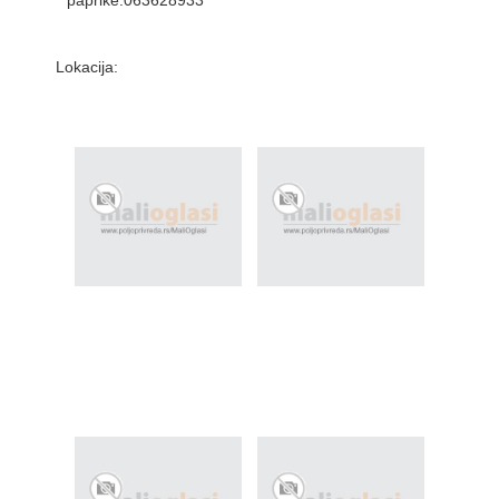
paprike.063628933
Lokacija: