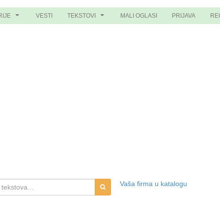
RIJE
VESTI
TEKSTOVI
MALI OGLASI
PRIJAVA
RE
...
...
Vaša firma u katalogu