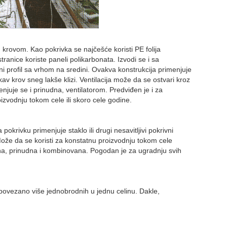
 krovom. Kao pokrivka se najčešće koristi PE folija
tranice koriste paneli polikarbonata. Izvodi se i sa
i profil sa vrhom na sredini. Ovakva konstrukcija primenjuje
v krov sneg lakše klizi. Ventilacija može da se ostvari kroz
njuje se i prinudna, ventilatorom. Predviđen je i za
izvodnju tokom cele ili skoro cele godine.
pokrivku primenjuje staklo ili drugi nesavitljivi pokrivni
a. Može da se koristi za konstatnu proizvodnju tokom cele
na, prinudna i kombinovana. Pogodan je za ugradnju svih
 povezano više jednobrodnih u jednu celinu. Dakle,