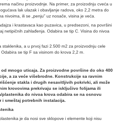
 prema načinu proizvodnje. Na primer, za proizodnju cveća u
mogućava lak ulazak i obavljanje radova, oko 2,2 metra do
a nivoima, ili se „penju" uz nosače, visina je veća.
dajza i krastavaca kao puzavica, u predsezoni, na površini
 netipičnih zahlađenja. Odabira se tip C. Visina do nivoa
staklenika, a u prvoj fazi 2.500 m2 za proizvodnju cele
. Odabira se tip F sa visinom do krova 2,2 m.
isi od mnogo uticaja. Za proizvodne površine do oko 400
je, a za veće višebrodne. Konstrukcije sa ravnim
ćenje stakla i drugih nesavitljivih pokrivki, ali može
jenim krovovima prekrivaju se isključivo folijama ili
ka/plastenika do nivoa krova odabira se na osnovu
r i smeštaj potrebnih instalacija.
stenika
lastenika je da nosi sve sklopove i elemente koji nisu