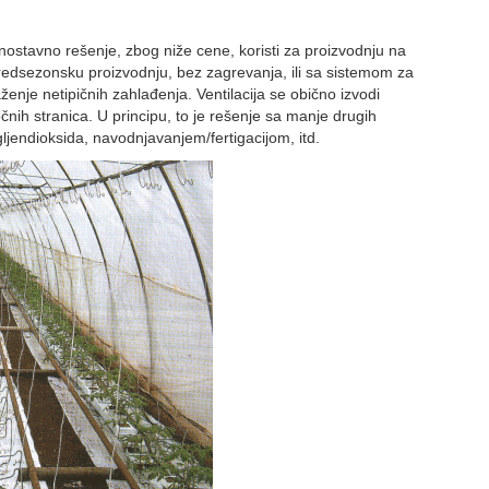
dnostavno rešenje, zbog niže cene, koristi za proizvodnju na
edsezonsku proizvodnju, bez zagrevanja, ili sa sistemom za
ženje netipičnih zahlađenja. Ventilacija se obično izvodi
nih stranica. U principu, to je rešenje sa manje drugih
gljendioksida, navodnjavanjem/fertigacijom, itd.