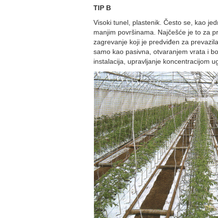
TIP B
Visoki tunel, plastenik. Često se, kao je
manjim površinama. Najčešće je to za pr
zagrevanje koji je predviđen za prevazila
samo kao pasivna, otvaranjem vrata i boč
instalacija, upravljanje koncentracijom u