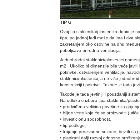
TIP G
Ovaj tip staklenika/plastenika dobio je 
tipa, po jednoj lađi može da ima i dva 
zakretanjem oko osovine na dnu međured
poboljšava prirodna ventilacija.
Jednobrodni staklenici/plastenici namen
m2 . Ukoliko bi dimenzije bile veće javi
pokrivke, ostvarenjem ventilacije, navod
staklenici/plastenici, a ne više jednobro
konstrukciji i pokrivci. Takode je tada jevt
Takode je tada jevtiniji i pouzdaniji siste
Na odluku o izboru tipa staklenika/plast
• predviđena veličina površine za gajenje
• biljne vrste koje će se proizvoditi (utič
• investicionu sposobnost,
• tip podloge,
• trajanje proizvodne sezone, bez ili sa 
• planirani dalji razvoj odnosno proširenj