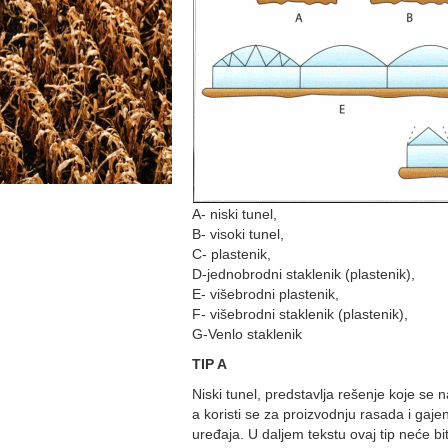
A- niski tunel,
B- visoki tunel,
C- plastenik,
D-jednobrodni staklenik (plastenik),
E- višebrodni plastenik,
F- višebrodni staklenik (plastenik),
G-Venlo staklenik
TIP A
Niski tunel, predstavlja rešenje koje se
a koristi se za proizvodnju rasada i gaj
uređaja. U daljem tekstu ovaj tip neće b