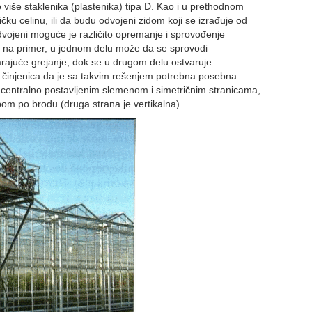
 više staklenika (plastenika) tipa D. Kao i u prethodnom
ku celinu, ili da budu odvojeni zidom koji se izrađuje od
dvojeni moguće je različito opremanje i sprovođenje
, na primer, u jednom delu može da se sprovodi
rajuće grejanje, dok se u drugom delu ostvaruje
 i činjenica da je sa takvim rešenjem potrebna posebna
 centralno postavljenim slemenom i simetričnim stranicama,
om po brodu (druga strana je vertikalna).