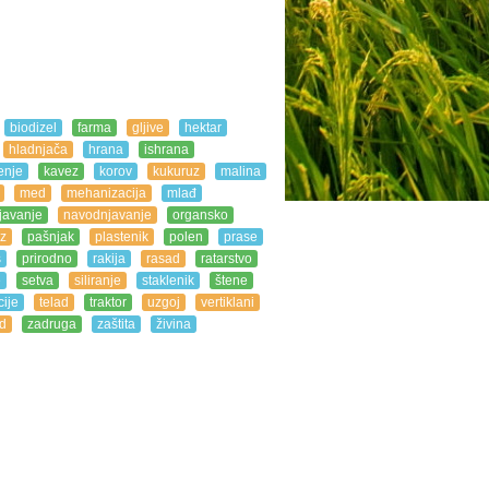
biodizel
farma
gljive
hektar
hladnjača
hrana
ishrana
enje
kavez
korov
kukuruz
malina
med
mehanizacija
mlađ
javanje
navodnjavanje
organsko
z
pašnjak
plastenik
polen
prase
s
prirodno
rakija
rasad
ratarstvo
e
setva
siliranje
staklenik
štene
ije
telad
traktor
uzgoj
vertiklani
d
zadruga
zaštita
živina