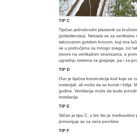
TIP C
Tipičan jednobrodni plastenik sa kružnim
(polietilenska). Nekada se za vertikalne s
takozvanim gotskim krovom, koji ima lučn
se u područjima sa mnogo snega, niz taka
otvore na vertikalnim stranicama, a prime
ugradnju sistema za grejanje, pa i za pro
TIP D
Ovo je tipična konstrukcija kod koje se za 
materijali, ali može da se koristi i folij
godine. Ventilacija može da bude prirod
instalacija.
TIP E
Sličan je tipu C, s tim što je međusobno
primenjuje se za veće površine.
TIP F