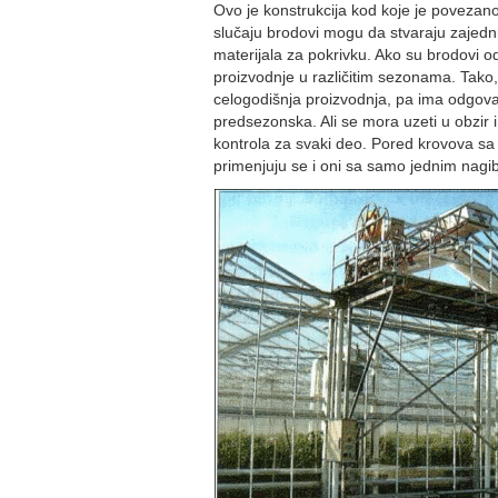
Ovo je konstrukcija kod koje je povezano
slučaju brodovi mogu da stvaraju zajednič
materijala za pokrivku. Ako su brodovi o
proizvodnje u različitim sezonama. Tako
celogodišnja proizvodnja, pa ima odgova
predsezonska. Ali se mora uzeti u obzir
kontrola za svaki deo. Pored krovova sa
primenjuju se i oni sa samo jednim nagib