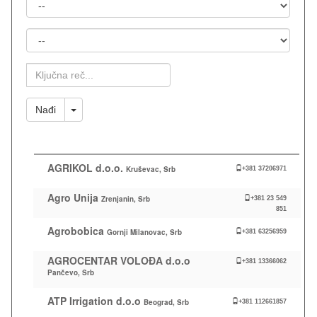
Država
Mesto
Ključna
Reč
Toggle Dropdown
Nađi
AGRIKOL d.o.o.
Kruševac, Srb
+381 37206971
Agro Unija
Zrenjanin, Srb
+381 23 549
851
Agrobobica
Gornji Milanovac, Srb
+381 63256959
AGROCENTAR VOLOĐA d.o.o
+381 13366062
Pančevo, Srb
ATP Irrigation d.o.o
Beograd, Srb
+381 112661857