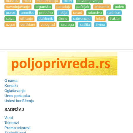
mastitis
med
mehanizacija
mlađ
navodnjavanje
navodnjavanje
organsko
paradajz
pašnjak
plastenik
polen
prase
premiks
prirodno
rakija
rasad
ratarstvo
sadnice
setva
siliranje
staklenik
štene
subvencije
telad
traktor
uzgoj
vertiklani
vinograd
zadruga
zaštita
živina
O nama
Kontakt
Oglašavanje
Unos podataka
Uslovi korišćenja
SADRŽAJ
Vesti
Tekstovi
Promo tekstovi