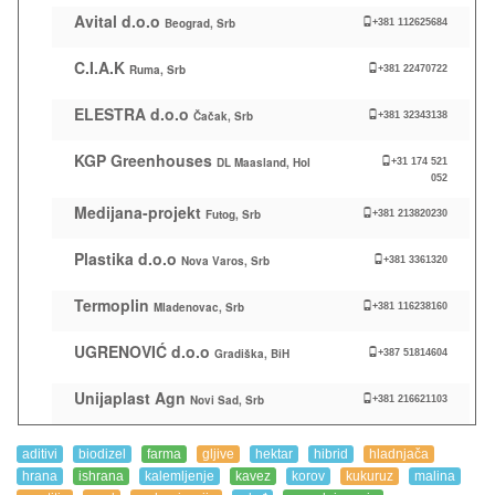
Avital d.o.o
Beograd, Srb
+381 112625684
C.I.A.K
Ruma, Srb
+381 22470722
ELESTRA d.o.o
Čačak, Srb
+381 32343138
KGP Greenhouses
DL Maasland, Hol
+31 174 521
052
Medijana-projekt
Futog, Srb
+381 213820230
Plastika d.o.o
Nova Varos, Srb
+381 3361320
Termoplin
Mladenovac, Srb
+381 116238160
UGRENOVIĆ d.o.o
Gradiška, BiH
+387 51814604
Unijaplast Agn
Novi Sad, Srb
+381 216621103
aditivi
biodizel
farma
gljive
hektar
hibrid
hladnjača
hrana
ishrana
kalemljenje
kavez
korov
kukuruz
malina