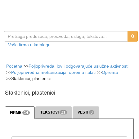
Vaša firma u katalogu
Početna
>>
Poljoprivreda, lov i odgovarajuće uslužne aktivnosti
>>
Poljoprivredna mehanizacija, oprema i alati
>>
Oprema
>>
Staklenici, plastenici
Staklenici, plastenici
TEKSTOVI
21
VESTI
0
FIRME
14
>>> više
>>> više