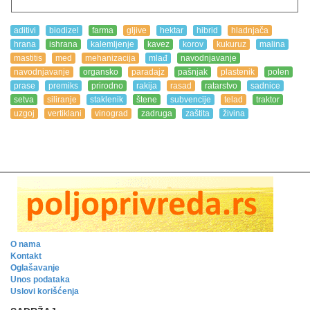
aditivi
biodizel
farma
gljive
hektar
hibrid
hladnjača
hrana
ishrana
kalemljenje
kavez
korov
kukuruz
malina
mastitis
med
mehanizacija
mlađ
navodnjavanje
navodnjavanje
organsko
paradajz
pašnjak
plastenik
polen
prase
premiks
prirodno
rakija
rasad
ratarstvo
sadnice
setva
siliranje
staklenik
štene
subvencije
telad
traktor
uzgoj
vertiklani
vinograd
zadruga
zaštita
živina
O nama
Kontakt
Oglašavanje
Unos podataka
Uslovi korišćenja