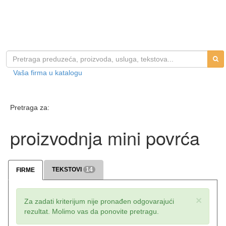
Vaša firma u katalogu
Pretraga za:
proizvodnja mini povrća
TEKSTOVI
14
FIRME
×
Za zadati kriterijum nije pronađen odgovarajući
rezultat. Molimo vas da ponovite pretragu.