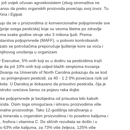
e još uvijek očuvan agroekosistem (zbog siromaštva ne
 šansu da preko organskih proizvoda povećaju svoj izvoz. Tu
ina i Egipat.
azuju da se u proizvodima iz konvencionalne poljoprivrede sve
prije svega pesticida) koje su veoma štetne po zdravlje
ima svake godine otruje oko 3 miliona ljudi. Prema
starstva poljoprivrede (MAFF), u polovini kontrolisanih
zato se potrošačima preporučuje ljuštenje kore sa voća i
d njihovog unošenja u organizam.
xecutive, 5% onih koji su u dodiru sa pesticidima traži
e da još 10% onih koji usljed blažih simptoma trovanja
aživanja na Universitv of North Carolina pokazuju da se kod
a su primjenjivani pesticidi, za 40 - 1 2 0% povećava rizik od
oda. U Danskoj je dokazano da prisustvo pesticida, čija je
vostruko uvećava šansu za pojavu raka dojke.
e poljoprivrede je bezbjedna od prisustva bilo kakvih
esticida. Osim toga omogućava i ishranu proizvodima više
ionalne proizvodnje. Tako 12-godišnja istraživanja u
j minerala u organskim proizvodima i to posebno kalijuma i
 fosfora i vitamina C. Do sličnih rezultata se došlo i u
 do 63% više kalijuma, za 73% više željeza, 125% više