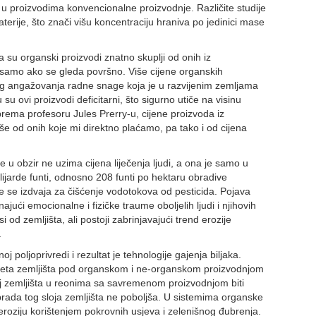
a u proizvodima konvencionalne proizvodnje. Različite studije
terije, što znači višu koncentraciju hraniva po jedinici mase
a su organski proizvodi znatno skuplji od onih iz
a samo ako se gleda površno. Više cijene organskih
eg angažovanja radne snage koja je u razvijenim zemljama
su ovi proizvodi deficitarni, što sigurno utiče na visinu
rema profesoru Jules Prerry-u, cijene proizvoda iz
e od onih koje mi direktno plaćamo, pa tako i od cijena
 u obzir ne uzima cijena liječenja ljudi, a ona je samo u
milijarde funti, odnosno 208 funti po hektaru obradive
je se izdvaja za čišćenje vodotokova od pesticida. Pojava
najući emocionalne i fizičke traume oboljelih ljudi i njihovih
 od zemljišta, ali postoji zabrinjavajući trend erozije
.
j poljoprivredi i rezultat je tehnologije gajenja biljaka.
iteta zemljišta pod organskom i ne-organskom proizvodnjom
j zemljišta u reonima sa savremenom proizvodnjom biti
brada tog sloja zemljišta ne poboljša. U sistemima organske
eroziju korištenjem pokrovnih usjeva i zelenišnog đubrenja.