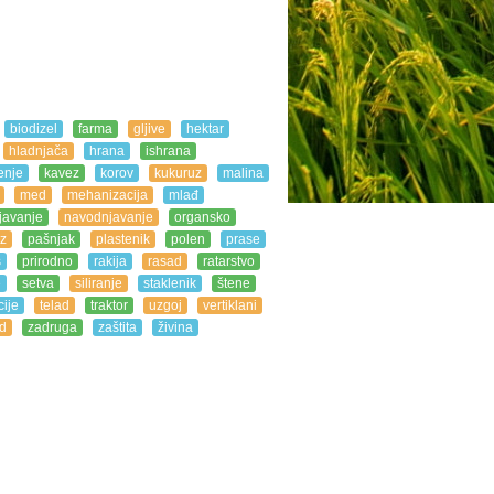
biodizel
farma
gljive
hektar
hladnjača
hrana
ishrana
enje
kavez
korov
kukuruz
malina
med
mehanizacija
mlađ
javanje
navodnjavanje
organsko
z
pašnjak
plastenik
polen
prase
s
prirodno
rakija
rasad
ratarstvo
e
setva
siliranje
staklenik
štene
ije
telad
traktor
uzgoj
vertiklani
d
zadruga
zaštita
živina