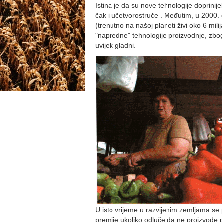
Istina je da su nove tehnologije doprini
čak i učetvorostruče . Međutim, u 2000. g.
(trenutno na našoj planeti živi oko 6 milij
"napredne" tehnologije proizvodnje, zbo
uvijek gladni.
U isto vrijeme u razvijenim zemljama se 
premije ukoliko odluče da ne proizvode 