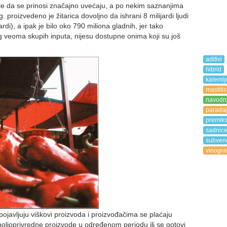
jele da se prinosi značajno uvećaju, a po nekim saznanjima
 proizvedeno je žitarica dovoljno da ishrani 8 milijardi ljudi
ardi), a ipak je bilo oko 790 miliona gladnih, jer tako
g veoma skupih inputa, nijesu dostupne onima koji su još
aditivi
hibrid
kalemlj
mastitis
navodn
paradaj
premik
sadnic
subvenc
vinogra
pojavljuju viškovi proizvoda i proizvođačima se plaćaju
poljoprivredne proizvode u određenom periodu ili se gotovi