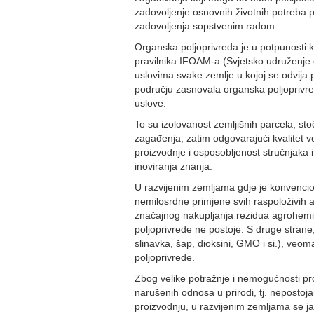
zadovoljenje osnovnih životnih potreba p
zadovoljenja sopstvenim radom.
Organska poljoprivreda je u potpunosti 
pravilnika IFOAM-a (Svjetsko udruženje 
uslovima svake zemlje u kojoj se odvija 
području zasnovala organska poljoprivre
uslove.
To su izolovanost zemljišnih parcela, st
zagađenja, zatim odgovarajući kvalitet v
proizvodnje i osposobljenost stručnjaka
inoviranja znanja.
U razvijenim zemljama gdje je konvencio
nemilosrdne primjene svih raspoloživih a
značajnog nakupljanja rezidua agrohemika
poljoprivrede ne postoje. S druge strane,
slinavka, šap, dioksini, GMO i si.), veo
poljoprivrede.
Zbog velike potražnje i nemogućnosti pro
narušenih odnosa u prirodi, tj. neposto
proizvodnju, u razvijenim zemljama se ja