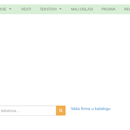
RIJE
VESTI
TEKSTOVI
MALI OGLASI
PRIJAVA
RE
...
...
Vaša firma u katalogu