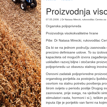
Proizvodnja vis
07.05.2008. | Dr Natasa Mirecki, rukovodilac Centra z
Organska poljoprivreda
Proizvodnja visokokvalitetne hrane
Piše: Dr Natasa Mirecki, rukovodilac Cent
Da bi se na jednom području zasnovala 
precizno definisane uslove. To su izolova
kapaciteta od mogućih izvora zagađenja,
usklađen razvoj biljne i stočarske proiz
poljoprivredu uz obavezu stalnog inovira
Osnovni zadatak poljoprivredne proizvodn
organskog porijekla za postojeću ljudsku
osvrtom na stalnu potrebu povišenja prod
širom svijeta u periodu poslije Drugog sv
zasnovane, prije svega, na vještački sin
stimulatori rasta, hormoni i si.), teškim
inputa čije je porijeklo van farmi na koj