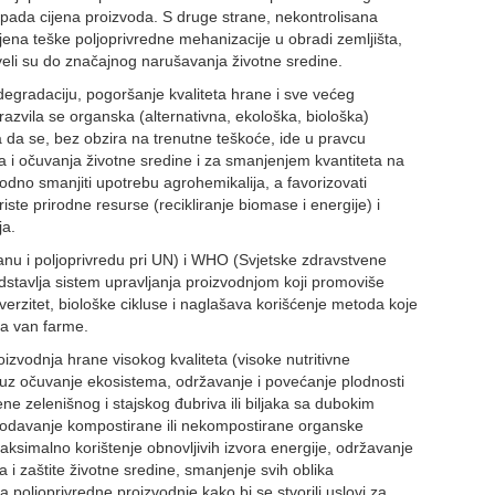
 pada cijena proizvoda. S druge strane, nekontrolisana
jena teške poljoprivredne mehanizacije u obradi zemljišta,
veli su do značajnog narušavanja životne sredine.
degradaciju, pogoršanje kvaliteta hrane i sve većeg
razvila se organska (alternativna, ekološka, biološka)
da se, bez obzira na trenutne teškoće, ide u pravcu
a i očuvanja životne sredine i za smanjenjem kvantiteta na
odno smanjiti upotrebu agrohemikalija, a favorizovati
iste prirodne resurse (recikliranje biomase i energije) i
ja.
anu i poljoprivredu pri UN) i WHO (Svjetske zdravstvene
dstavlja sistem upravljanja proizvodnjom koji promoviše
verzitet, biološke cikluse i naglašava korišćenje metoda koje
ta van farme.
oizvodnja hrane visokog kvaliteta (visoke nutritivne
de uz očuvanje ekosistema, održavanje i povećanje plodnosti
ne zelenišnog i stajskog đubriva ili biljaka sa dubokim
dodavanje kompostirane ili nekompostirane organske
ksimalno korištenje obnovljivih izvora energije, održavanje
 i zaštite životne sredine, smanjenje svih oblika
 poljoprivredne proizvodnje kako bi se stvorili uslovi za