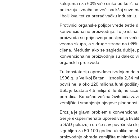
kalcijuma i za 60% više cinka od količin
pokazuju i značajno veći sadržaj suve ma
i bolji kvalitet za prerađivačku industriju.
Protivnici organske poljoprivrede tvrde d
konvencionalne proizvodnje. To je istin
proizvoda su prije svega posljedica već
veoma skupa, a s druge strane na tržištu 
cijena. Međutim ako se sagleda dublje, p
konvencionalne proizvodnje su daleko viš
organskih proizvoda.
Tu konstataciju opravdava tvrdnjom da se
1996.g. u Velikoj Britaniji iznosila 2,34 
površine, a oko 120 miliona funti godišn
BSE je koštala 4,5 milijardi funti, ne raču
porodica. Konačno većina živih bića zavisi
zemljišta i smanjenja njegove plodonosti
Erozija je glavni problem u konvencionalno
Serije eksperimenata upoređivanja kval
u SAD pokazuju da će sav površinski slo
izgubljen za 50-100 godina ukoliko se o
proizvodnje obrada zemljišta minimizira 