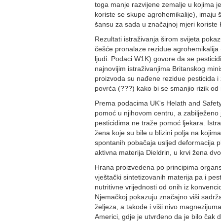
toga manje razvijene zemalje u kojima j
koriste se skupe agrohemikalije), imaju
šansu za sada u značajnoj mjeri koriste K
Rezultati istraživanja širom svijeta pok
češće pronalaze rezidue agrohemikalija (
ljudi. Podaci W1K) govore da se pesticid
najnovijim istraživanjima Britanskog mini
proizvoda su nađene rezidue pesticida i 
povrća (???) kako bi se smanjio rizik o
Prema podacima UK's Helath and Safety E
pomoć u njihovom centru, a zabilježeno j
pesticidima ne traže pomoć ljekara. Istr
žena koje su bile u blizini polja na kojim
spontanih pobačaja usljed deformacija pl
aktivna materija Dieldrin, u krvi žena d
Hrana proizvedena po principima organsk
vještački sintetizovanih materija pa i p
nutritivne vrijednosti od onih iz konvenc
Njemačkoj pokazuju značajno viši sadrža
željeza, a takođe i viši nivo magnezijuma,
Americi, gdje je utvrđeno da je bilo čak