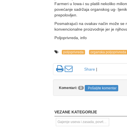
Farmeri u Iowa-i su platili nekoliko mili
povećanje sadržaja organskog ug- Ijenika 
prepolovljen.
Posmatrajući na ovakav način može se re
konvencionalne proizvodnje jer je njihov
Poljoprivreda, info
poljoprivreda
organska poljoprivreda
Share
|
Komentari:
0
Pošaljite komentar
VEZANE KATEGORIJE
Gajenje useva i zasada, povrtarstvo i hortikultura