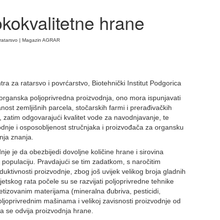
okokvalitetne hrane
a ratarsvo | Magazin AGRAR
ra za ratarsvo i povrćarstvo, Biotehnički Institut Podgorica
organska poljoprivredna proizvodnja, ono mora ispunjavati
nost zemljišnih parcela, stočarskih farmi i prerađivačkih
 zatim odgovarajući kvalitet vode za navodnjavanje, te
vodnje i osposobljenost stručnjaka i proizvođača za organsku
nja znanja.
je je da obezbijedi dovoljne količine hrane i sirovina
 populaciju. Pravdajući se tim zadatkom, s naročitim
uktivnosti proizvodnje, zbog još uvijek velikog broja gladnih
jetskog rata počele su se razvijati poljoprivredne tehnike
tetizovanim materijama (mineralna đubriva, pesticidi,
 poljoprivrednim mašinama i velikoj zavisnosti proizvodnje od
ima se odvija proizvodnja hrane.