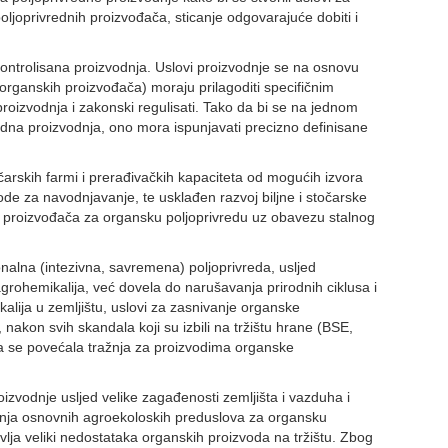
oljoprivrednih proizvođača, sticanje odgovarajuće dobiti i
kontrolisana proizvodnja. Uslovi proizvodnje se na osnovu
organskih proizvođača) moraju prilagoditi specifičnim
proizvodnja i zakonski regulisati. Tako da bi se na jednom
dna proizvodnja, ono mora ispunjavati precizno definisane
očarskih farmi i prerađivačkih kapaciteta od mogućih izvora
ode za navodnjavanje, te usklađen razvoj biljne i stočarske
 i proizvođača za organsku poljoprivredu uz obavezu stalnog
nalna (intezivna, savremena) poljoprivreda, usljed
grohemikalija, već dovela do narušavanja prirodnih ciklusa i
lija u zemljištu, uslovi za zasnivanje organske
 nakon svih skandala koji su izbili na tržištu hrane (BSE,
ma se povećala tražnja za proizvodima organske
izvodnje usljed velike zagađenosti zemljišta i vazduha i
janja osnovnih agroekoloskih preduslova za organsku
vlja veliki nedostataka organskih proizvoda na tržištu. Zbog