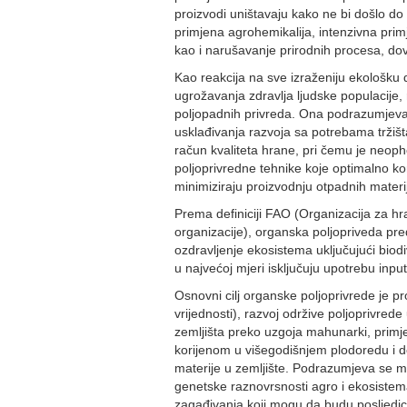
proizvodi uništavaju kako ne bi došlo do
primjena agrohemikalija, intenzivna prim
kao i narušavanje prirodnih procesa, do
Kao reakcija na sve izraženiju ekološku 
ugrožavanja zdravlja ljudske populacije, 
poljopadnih privreda. Ona podrazumjeva 
usklađivanja razvoja sa potrebama tržišt
račun kvaliteta hrane, pri čemu je neoph
poljoprivredne tehnike koje optimalno kor
minimiziraju proizvodnju otpadnih materi
Prema definiciji FAO (Organizacija za hr
organizacije), organska poljopriveda pre
ozdravljenje ekosistema uključujući biodi
u najvećoj mjeri isključuju upotrebu inpu
Osnovni cilj organske poljoprivrede je pr
vrijednosti), razvoj održive poljoprivre
zemljišta preko uzgoja mahunarki, primje
korijenom u višegodišnjem plodoredu i 
materije u zemljište. Podrazumjeva se ma
genetske raznovrsnosti agro i ekosistema
zagađivanja koji mogu da budu posljedica