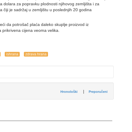
ona dolara za popravku plodnosti njihovog zemljišta i za
čiji je sadržaj u zemljištu u poslednjih 20 godina
ći da potrošač plaća daleko skuplje proizvod iz
a prikrivena cijena veoma velika.
ishrana
zdrava hrana
|
Hronološki
Preporučeni