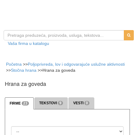
Vaša firma u katalogu
Početna
>>
Poljoprivreda, lov i odgovarajuće uslužne aktivnosti
>>
Stоčna hrana
>>
Hrana za goveda
Hrana za goveda
TEKSTOVI
9
VESTI
0
FIRME
23
>>> više
>>> više
Država