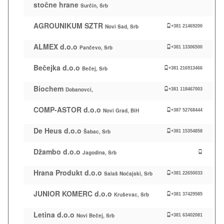
stočne hrane
Surčin, Srb
AGROUNIKUM SZTR
Novi Sad, Srb
+381 21469200
ALMEX d.o.o
Pančevo, Srb
+381 13306500
Bečejka d.o.o
Bečej, Srb
+381 216913466
Biochem
Dobanovci,
+381 118467003
COMP-ASTOR d.o.o
Novi Grad, BiH
+387 52768444
De Heus d.o.o
Šabac, Srb
+381 15354858
Džambo d.o.o
Jagodina, Srb
Hrana Produkt d.o.o
Salaš Noćajski, Srb
+381 22650033
JUNIOR KOMERC d.o.o
Kruševac, Srb
+381 37429585
Letina d.o.o
Novi Bečej, Srb
+381 63402081