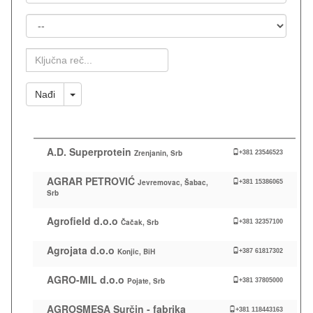
Mesto
Ključna
Reč
Toggle Dropdown
Nađi
A.D. Superprotein
Zrenjanin, Srb
+381 23546523
AGRAR PETROVIĆ
Jevremovac, Šabac,
+381 15386065
Srb
Agrofield d.o.o
Čačak, Srb
+381 32357100
Agrojata d.o.o
Konjic, BiH
+387 61817302
AGRO-MIL d.o.o
Pojate, Srb
+381 37805000
AGROSMESA Surčin - fabrika
+381 118443163