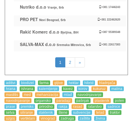
Nutriko d.o.o
Vranje, Srb
+381 17446243
PRO PET
Novi Beograd, Srb
+381 222462620
Rakić Komerc d.o.o
Bjeljina, BiH
+387 55389348
SALVA-MAX d.o.o
Sremska Mitrovica, Srb
+381 22617383
1
2
»
aditivi
biodizel
farma
gljive
hektar
hibrid
hladnjača
hrana
ishrana
kalemljenje
kavez
korov
kukuruz
malina
mastitis
med
mehanizacija
mlađ
navodnjavanje
navodnjavanje
organsko
paradajz
pašnjak
plastenik
polen
prase
premiks
prirodno
rakija
rasad
ratarstvo
sadnice
setva
siliranje
staklenik
štene
subvencije
telad
traktor
uzgoj
vertiklani
vinograd
zadruga
zaštita
živina