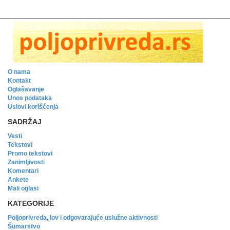
O nama
Kontakt
Oglašavanje
Unos podataka
Uslovi korišćenja
SADRŽAJ
Vesti
Tekstovi
Promo tekstovi
Zanimljivosti
Komentari
Ankete
Mali oglasi
KATEGORIJE
Poljoprivreda, lov i odgovarajuće uslužne aktivnosti
Šumarstvo