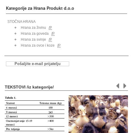
Kategorije za Hrana Produkt d.o.o
STОČNA HRANA
Hrana za živinu
/P
Hrana za goveda
/P
Hrana za svinje
/P
Hrana za ovce i koze
/P
Pošaljite e-mail prijatelju
TEKSTOVI /iz kategorije/