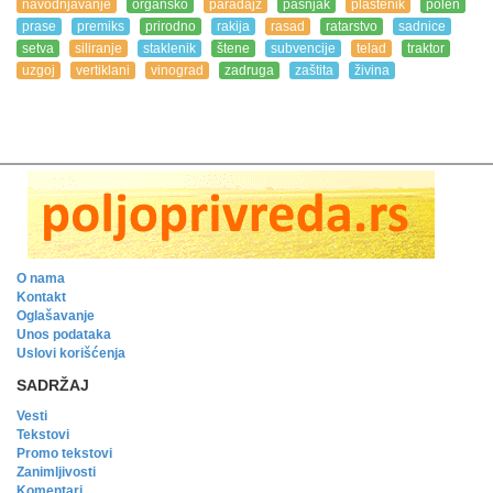
navodnjavanje
organsko
paradajz
pašnjak
plastenik
polen
prase
premiks
prirodno
rakija
rasad
ratarstvo
sadnice
setva
siliranje
staklenik
štene
subvencije
telad
traktor
uzgoj
vertiklani
vinograd
zadruga
zaštita
živina
O nama
Kontakt
Oglašavanje
Unos podataka
Uslovi korišćenja
SADRŽAJ
Vesti
Tekstovi
Promo tekstovi
Zanimljivosti
Komentari