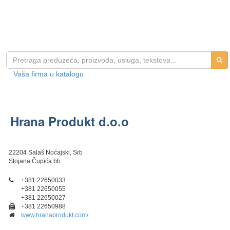
Vaša firma u katalogu
Hrana Produkt d.o.o
22204 Salaš Noćajski, Srb
Stojana Čupića bb
+381 22650033
+381 22650055
+381 22650027
+381 22650988
www.hranaprodukt.com/