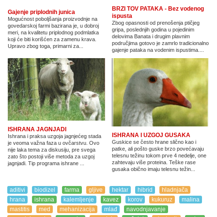
BRZI TOV PATAKA - Bez vodenog
Gajenje priplodnih junica
ispusta
Mogućnost poboljšanja proizvodnje na
Zbog opasnosti od prenošenja ptičjeg
govedarskoj farmi bazirana je, u dobroj
gripa, poslednjih godina u pojedinim
meri, na kvalitetu priplodnog podmlatka
delovima Banata i drugim plavnim
koji će biti korišćen za zamenu krava.
područjima gotovo je zamrlo tradicionalno
Upravo zbog toga, primarni za...
gajenje pataka na vodenim ispustima....
ISHRANA JAGNJADI
ISHRANA I UZGOJ GUSAKA
Ishrana i praksa uzgoja jagnjećeg stada
Guskice se često hrane slično kao i
je veoma važna faza u ovčarstvu. Ovo
patke, ali pošto guske brzo povećavaju
nije laka tema za diskusiju, pre svega
telesnu težinu tokom prve 4 nedelje, one
zato što postoji više metoda za uzgoj
zahtevaju više proteina. Teške rase
jagnjadi. Tip programa ishrane ...
gusaka obično imaju telesnu težin...
aditivi
biodizel
farma
gljive
hektar
hibrid
hladnjača
hrana
ishrana
kalemljenje
kavez
korov
kukuruz
malina
mastitis
med
mehanizacija
mlađ
navodnjavanje