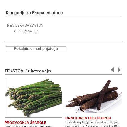
Kategorije za Ekopatent d.o.o
HEMIJSKA SREDSTVA
Đubriva
/P
Pošaljite e-mail prijatelju
TEKSTOVI /iz kategorije/
CRNI KOREN I BELI KOREN
U livadskoj flori južne i srednje Evrope,
PROIZVODNJA ŠPARGLE
proširen je rod Scorzonera sa oko 100
Velika rasprostranjenost ovog roda