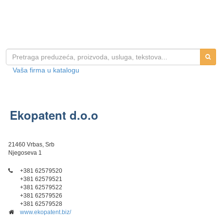
Vaša firma u katalogu
Ekopatent d.o.o
21460 Vrbas, Srb
Njegoseva 1
+381 62579520
+381 62579521
+381 62579522
+381 62579526
+381 62579528
www.ekopatent.biz/