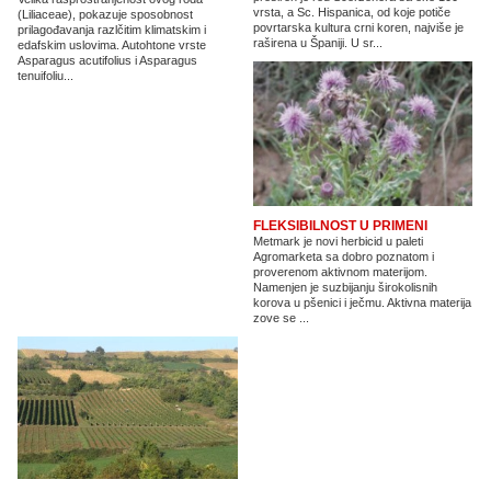
vrsta, a Sc. Hispanica, od koje potiče
(Liliaceae), pokazuje sposobnost
povrtarska kultura crni koren, najviše je
prilagođavanja razlčitim klimatskim i
raširena u Španiji. U sr...
edafskim uslovima. Autohtone vrste
Asparagus acutifolius i Asparagus
tenuifoliu...
FLEKSIBILNOST U PRIMENI
Metmark je novi herbicid u paleti
Agromarketa sa dobro poznatom i
proverenom aktivnom materijom.
Namenjen je suzbijanju širokolisnih
korova u pšenici i ječmu. Aktivna materija
zove se ...