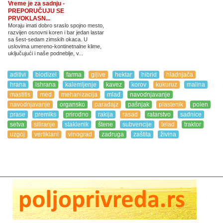
Vreme je za sadnju -
PREPORUČUJU SE
PRVOKLASN...
Moraju imati dobro sraslo spojno mesto,
razvijen osnovni koren i bar jedan lastar
sa šest-sedam zimskih okaca. U
uslovima umereno-kontinetnalne klime,
uključujući i naše podneblje, v...
aditivi
biodizel
farma
gljive
hektar
hibrid
hladnjača
hrana
ishrana
kalemljenje
kavez
korov
kukuruz
malina
mastitis
med
mehanizacija
mlađ
navodnjavanje
navodnjavanje
organsko
paradajz
pašnjak
plastenik
polen
prase
premiks
prirodno
rakija
rasad
ratarstvo
sadnice
setva
siliranje
staklenik
štene
subvencije
telad
traktor
uzgoj
vertiklani
vinograd
zadruga
zaštita
živina