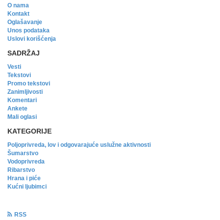
O nama
Kontakt
Oglašavanje
Unos podataka
Uslovi korišćenja
SADRŽAJ
Vesti
Tekstovi
Promo tekstovi
Zanimljivosti
Komentari
Ankete
Mali oglasi
KATEGORIJE
Poljoprivreda, lov i odgovarajuće uslužne aktivnosti
Šumarstvo
Vodoprivreda
Ribarstvo
Hrana i piće
Kućni ljubimci
RSS