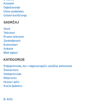
Kontakt
Oglašavanje
Unos podataka
Uslovi korišćenja
SADRŽAJ
Vesti
Tekstovi
Promo tekstovi
Zanimljivosti
Komentari
Ankete
Mali oglasi
KATEGORIJE
Poljoprivreda, lov i odgovarajuće uslužne aktivnosti
Šumarstvo
Vodoprivreda
Ribarstvo
Hrana i piće
Kućni ljubimci
RSS