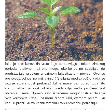
Iako je broj korovskih vrsta koje se razvijaju i tokom zimskog
perioda relativno mali one mogu, ukoliko se ne suzbijaju, da
predstavljaju problem u ozimom lukovičastom povrću. Ovo se
pre svega odnosi na mišjakinju ( Stellaria media) pošto kada se
razvije stvara gust prekrivač biljne mase pa, pored toga što
štetno utiče na rast lukova, predstavlja veliki problem kod
ubiranja useva. Upravo zato iznećemo mogućnosti suzbijanja
ovih korovskih vrsta u ozimom crnom luku, ozimom belom luku
kao i u praziluku za kasnu zimsku i ranu prolećnu potrošnju.