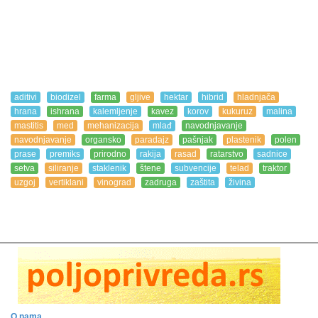
aditivi
biodizel
farma
gljive
hektar
hibrid
hladnjača
hrana
ishrana
kalemljenje
kavez
korov
kukuruz
malina
mastitis
med
mehanizacija
mlađ
navodnjavanje
navodnjavanje
organsko
paradajz
pašnjak
plastenik
polen
prase
premiks
prirodno
rakija
rasad
ratarstvo
sadnice
setva
siliranje
staklenik
štene
subvencije
telad
traktor
uzgoj
vertiklani
vinograd
zadruga
zaštita
živina
O nama