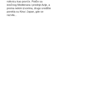
rotkvicu kao povrće. Potiče sa
istočnog Mediterana i prednje Azije, a
prema nekim izvorima, drugo središte
porekla su Kina i Japan, gde se
razvila...