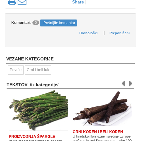
Share
|
Komentari:
0
Pošaljite komentar
|
Hronološki
Preporučeni
VEZANE KATEGORIJE
Povrće
Crni i beli luk
TEKSTOVI /iz kategorije/
CRNI KOREN I BELI KOREN
U livadskoj flori južne i srednje Evrope,
PROIZVODNJA ŠPARGLE
proširen je rod Scorzonera sa oko 100
Velika rasprostranjenost ovog roda