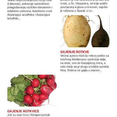
vrsta, a Sc. Hispanica, od koje potiče
(Liliaceae), pokazuje sposobnost
povrtarska kultura crni koren, najviše
prilagođavanja razlčitim klimatskim i
je raširena u Španiji. U sr...
edafskim uslovima. Autohtone vrste
Asparagus acutifolius i Asparagus
tenuifoliu...
GAJENJE ROTKVE
Većina autora misli da rotkva potiče sa
istočnog Mediterana i područja dalje,
na istok, sve do Kaspijskog mora, a
neki misle da je drugo središte porekla
Kina. Rotkva se gajila u starom...
GAJENJE ROTKVICE
Još su stari Grci i Rimljani koristili