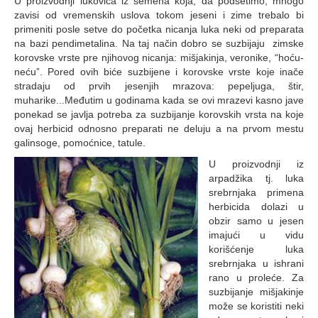
U proizvodnji lukovica iz semena koja, da podsetimo, mnogo
zavisi od vremenskih uslova tokom jeseni i zime trebalo bi
primeniti posle setve do početka nicanja luka neki od preparata
na bazi pendimetalina. Na taj način dobro se suzbijaju zimske
korovske vrste pre njihovog nicanja: mišjakinja, veronike, “hoću-
neću”. Pored ovih biće suzbijene i korovske vrste koje inače
stradaju od prvih jesenjih mrazova: pepeljuga, štir,
muharike...Međutim u godinama kada se ovi mrazevi kasno jave
ponekad se javlja potreba za suzbijanje korovskih vrsta na koje
ovaj herbicid odnosno preparati ne deluju a na prvom mestu
galinsoge, pomoćnice, tatule.
U proizvodnji iz
arpadžika tj. luka
srebrnjaka primena
herbicida dolazi u
obzir samo u jesen
imajući u vidu
korišćenje luka
srebrnjaka u ishrani
rano u proleće. Za
suzbijanje mišjakinje
može se koristiti neki