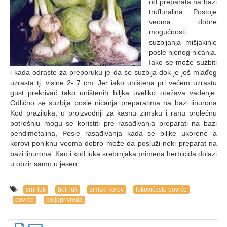
od preparata na bazi
trufluralina. Postoje
veoma dobre
mogućnosti
suzbijanja mišjakinje
posle njenog nicanja.
Iako se može suzbiti
i kada odraste za preporuku je da se suzbija dok je još mlađeg
uzrasta tj. visine 2- 7 cm. Jer iako uništena pri većem uzrastu
gust prekrivač tako uništenih biljka uveliko otežava vađenje.
Odlično se suzbija posle nicanja preparatima na bazi linurona
Kod praziluka, u proizvodnji za kasnu zimsku i ranu prolećnu
potrošnju mogu se koristiti pre rasađivanja preparati na bazi
pendimetalina, Posle rasađivanja kada se biljke ukorene a
korovi poniknu veoma dobro može da posluži neki preparat na
bazi linurona. Kao i kod luka srebrnjaka primena herbicida dolazi
u obzir samo u jesen.
crni luk
beli luk
zimski korov
lukovičasto povrće
povrće
poljoprivreda