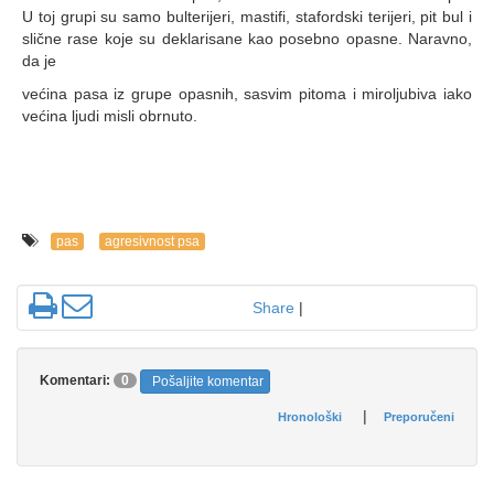
U toj grupi su samo bulterijeri, mastifi, stafordski terijeri, pit bul i
slične rase koje su deklarisane kao posebno opasne. Naravno,
da je
većina pasa iz grupe opasnih, sasvim pitoma i miroljubiva iako
većina ljudi misli obrnuto.
pas
agresivnost psa
Share
|
Komentari:
0
Pošaljite komentar
|
Hronološki
Preporučeni