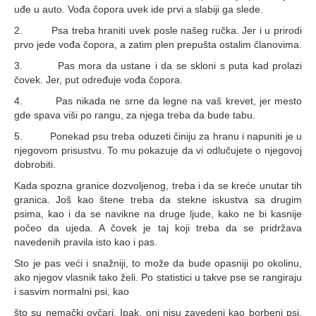
uđe u auto. Vođa čopora uvek ide prvi a slabiji ga slede.
2. Psa treba hraniti uvek posle našeg ručka. Jer i u prirodi
prvo jede vođa čopora, a zatim plen prepušta ostalim članovima.
3. Pas mora da ustane i da se skloni s puta kad prolazi
čovek. Jer, put određuje vođa čopora.
4. Pas nikada ne srne da legne na vaš krevet, jer mesto
gde spava viši po rangu, za njega treba da bude tabu.
5. Ponekad psu treba oduzeti činiju za hranu i napuniti je u
njegovom prisustvu. To mu pokazuje da vi odlučujete o njegovoj
dobrobiti.
Kada spozna granice dozvoljenog, treba i da se kreće unutar tih
granica. Još kao štene treba da stekne iskustva sa drugim
psima, kao i da se navikne na druge ljude, kako ne bi kasnije
počeo da ujeda. A čovek je taj koji treba da se pridržava
navedenih pravila isto kao i pas.
Sto je pas veći i snažniji, to može da bude opasniji po okolinu,
ako njegov vlasnik tako želi. Po statistici u takve pse se rangiraju
i sasvim normalni psi, kao
što su nemački ovčari. Ipak, oni nisu zavedeni kao borbeni psi.