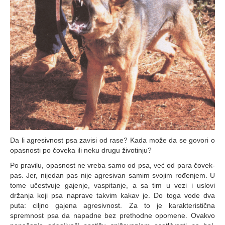
Da li agresivnost psa zavisi od rase? Kada može da se govori o
opasnosti po čoveka ili neku drugu životinju?
Po pravilu, opasnost ne vreba samo od psa, već od para čovek-
pas. Jer, nijedan pas nije agresivan samim svojim rođenjem. U
tome učestvuje gajenje, vaspitanje, a sa tim u vezi i uslovi
držanja koji psa naprave takvim kakav je. Do toga vode dva
puta: ciljno gajena agresivnost. Za to je karakteristična
spremnost psa da napadne bez prethodne opomene. Ovakvo