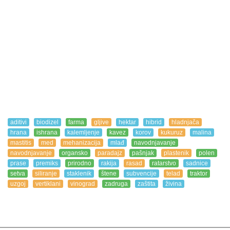
aditivi
biodizel
farma
gljive
hektar
hibrid
hladnjača
hrana
ishrana
kalemljenje
kavez
korov
kukuruz
malina
mastitis
med
mehanizacija
mlađ
navodnjavanje
navodnjavanje
organsko
paradajz
pašnjak
plastenik
polen
prase
premiks
prirodno
rakija
rasad
ratarstvo
sadnice
setva
siliranje
staklenik
štene
subvencije
telad
traktor
uzgoj
vertiklani
vinograd
zadruga
zaštita
živina