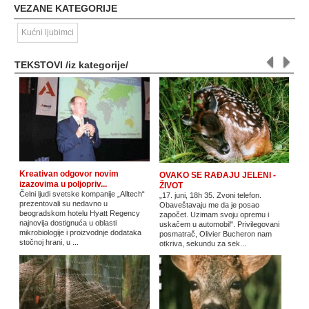
VEZANE KATEGORIJE
Kućni ljubimci
TEKSTOVI /iz kategorije/
Kreativan odgovor novim
OVAKO SE RAĐAJU JELENI -
izazovima u poljopriv...
ŽIVOT
Čelni ljudi svetske kompanije „Alltech“
„17. juni, 18h 35. Zvoni telefon.
prezentovali su nedavno u
Obaveštavaju me da je posao
beogradskom hotelu Hyatt Regency
započet. Uzimam svoju opremu i
najnovija dostignuća u oblasti
uskačem u automobil". Privilegovani
mikrobiologije i proizvodnje dodataka
posmatrač, Olivier Bucheron nam
stočnoj hrani, u ...
otkriva, sekundu za sek...