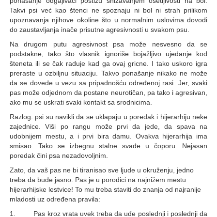
ponašanje odgajivači postižu snižavanjem osetljivosti na bol.
Takvi psi već kao štenci ne spoznaju ni bol ni strah prilikom
upoznavanja njihove okoline što u normalnim uslovima dovodi
do zaustavljanja inače prisutne agresivnosti u svakom psu.
Na drugom putu agresivnost psa može nesvesno da se
podstakne, tako što vlasnik ignoriše bojažljivo ujedanje kod
šteneta ili se čak raduje kad ga ovaj gricne. I tako uskoro igra
preraste u ozbiljnu situaciju. Takvo ponašanje nikako ne može
da se dovede u vezu sa pripadnošću određenoj rasi. Jer, svaki
pas može odjednom da postane neurotičan, pa tako i agresivan,
ako mu se uskrati svaki kontakt sa srodnicima.
Razlog: psi su navikli da se uklapaju u poredak i hijerarhiju neke
zajednice. Viši po rangu može prvi da jede, da spava na
udobnijem mestu, a i prvi bira damu. Ovakva hijerarhija ima
smisao. Tako se izbegnu stalne svađe u čoporu. Nejasan
poredak čini psa nezadovoljnim.
Zato, da vaš pas ne bi tiranisao sve ljude u okruženju, jedno
treba da bude jasno: Pas je u porodici na najnižem mestu
hijerarhijske lestvice! To mu treba staviti do znanja od najranije
mladosti uz određena pravila:
1. Pas kroz vrata uvek treba da uđe poslednji i poslednji da