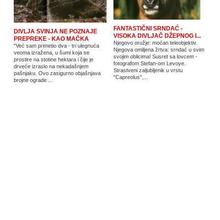
FANTASTIČNI SRNDAĆ -
DIVLJA SVINJA NE POZNAJE
VISOKA DIVLJAČ DŽEPNOG I...
PREPREKE - KAO MAČKA
Njegovo oružje: moćan teleobjektiv.
"Već sam primetio dva - tri ulegnuća
Njegova omiljena žrtva: srndać u svim
veoma izražena, u šumi koja se
svojim oblicima! Susret sa lovcem -
prostire na stotine hektara i čije je
fotografom Stefan-om Levoye.
drveće izraslo na nekadašnjem
Strastveni zaljubljenik u vrstu
pašnjaku. Ovo zasigurno objašnjava
"Capreolus",...
brojne ograde ...