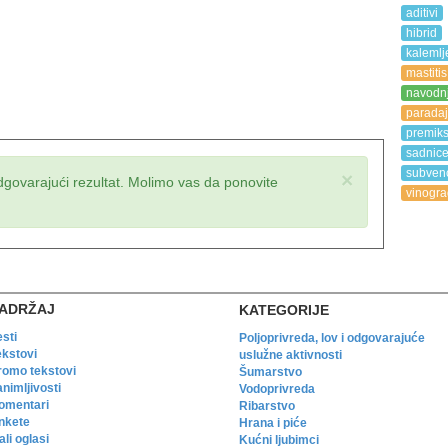
aditivi
hibrid
kalemlj
mastitis
navodn
paradaj
premik
sadnic
subvenc
×
dgovarajući rezultat. Molimo vas da ponovite
vinogra
ADRŽAJ
KATEGORIJE
esti
Poljoprivreda, lov i odgovarajuće
ekstovi
uslužne aktivnosti
romo tekstovi
Šumarstvo
animljivosti
Vodoprivreda
omentari
Ribarstvo
nkete
Hrana i piće
li oglasi
Kućni ljubimci