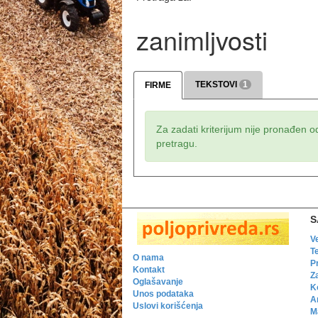
zanimljvosti
TEKSTOVI
1
FIRME
Za zadati kriterijum nije pronađen o
pretragu.
S
V
T
O nama
P
Kontakt
Z
Oglašavanje
K
Unos podataka
A
Uslovi korišćenja
Ma