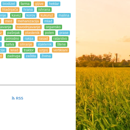
biodizel
farma
gljive
hektar
hladnjača
hrana
ishrana
enje
kavez
korov
kukuruz
malina
med
mehanizacija
mlađ
javanje
navodnjavanje
organsko
z
pašnjak
plastenik
polen
prase
s
prirodno
rakija
rasad
ratarstvo
e
setva
siliranje
staklenik
štene
ije
telad
traktor
uzgoj
vertiklani
d
zadruga
zaštita
živina
RSS