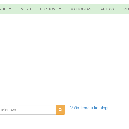
RIJE
VESTI
TEKSTOVI
MALI OGLASI
PRIJAVA
RE
...
...
Vaša firma u katalogu