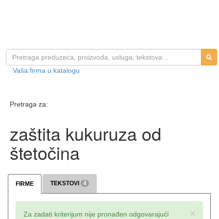
Vaša firma u katalogu
Pretraga za:
zaštita kukuruza od
štetočina
TEKSTOVI
4
FIRME
×
Za zadati kriterijum nije pronađen odgovarajući