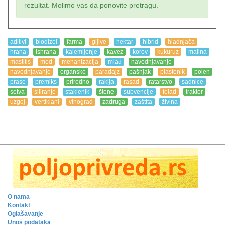
rezultat. Molimo vas da ponovite pretragu.
aditivi
biodizel
farma
gljive
hektar
hibrid
hladnjača
hrana
ishrana
kalemljenje
kavez
korov
kukuruz
malina
mastitis
med
mehanizacija
mlađ
navodnjavanje
navodnjavanje
organsko
paradajz
pašnjak
plastenik
polen
prase
premiks
prirodno
rakija
rasad
ratarstvo
sadnice
setva
siliranje
staklenik
štene
subvencije
telad
traktor
uzgoj
vertiklani
vinograd
zadruga
zaštita
živina
O nama
Kontakt
Oglašavanje
Unos podataka