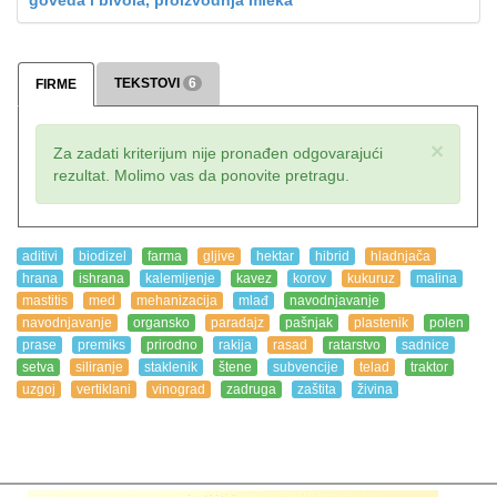
goveda i bivola, proizvodnja mleka
TEKSTOVI
6
FIRME
×
Za zadati kriterijum nije pronađen odgovarajući
rezultat. Molimo vas da ponovite pretragu.
aditivi
biodizel
farma
gljive
hektar
hibrid
hladnjača
hrana
ishrana
kalemljenje
kavez
korov
kukuruz
malina
mastitis
med
mehanizacija
mlađ
navodnjavanje
navodnjavanje
organsko
paradajz
pašnjak
plastenik
polen
prase
premiks
prirodno
rakija
rasad
ratarstvo
sadnice
setva
siliranje
staklenik
štene
subvencije
telad
traktor
uzgoj
vertiklani
vinograd
zadruga
zaštita
živina