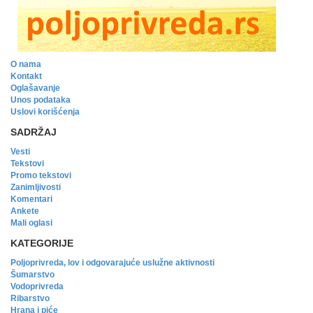
O nama
Kontakt
Oglašavanje
Unos podataka
Uslovi korišćenja
SADRŽAJ
Vesti
Tekstovi
Promo tekstovi
Zanimljivosti
Komentari
Ankete
Mali oglasi
KATEGORIJE
Poljoprivreda, lov i odgovarajuće uslužne aktivnosti
Šumarstvo
Vodoprivreda
Ribarstvo
Hrana i piće