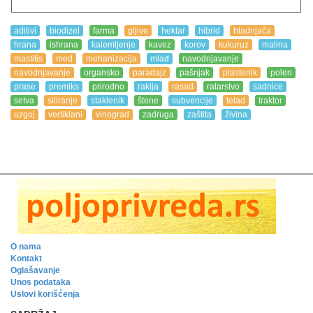
aditivi
biodizel
farma
gljive
hektar
hibrid
hladnjača
hrana
ishrana
kalemljenje
kavez
korov
kukuruz
malina
mastitis
med
mehanizacija
mlađ
navodnjavanje
navodnjavanje
organsko
paradajz
pašnjak
plastenik
polen
prase
premiks
prirodno
rakija
rasad
ratarstvo
sadnice
setva
siliranje
staklenik
štene
subvencije
telad
traktor
uzgoj
vertiklani
vinograd
zadruga
zaštita
živina
O nama
Kontakt
Oglašavanje
Unos podataka
Uslovi korišćenja