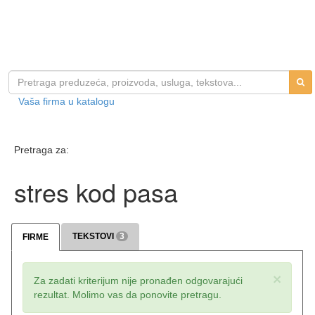
Vaša firma u katalogu
Pretraga za:
stres kod pasa
TEKSTOVI
3
FIRME
×
Za zadati kriterijum nije pronađen odgovarajući
rezultat. Molimo vas da ponovite pretragu.