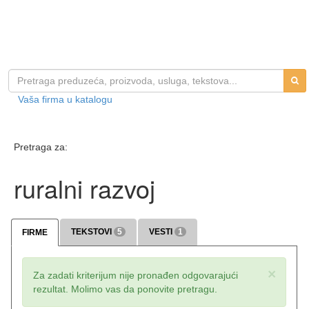
Vaša firma u katalogu
Pretraga za:
ruralni razvoj
TEKSTOVI
5
VESTI
1
FIRME
×
Za zadati kriterijum nije pronađen odgovarajući
rezultat. Molimo vas da ponovite pretragu.