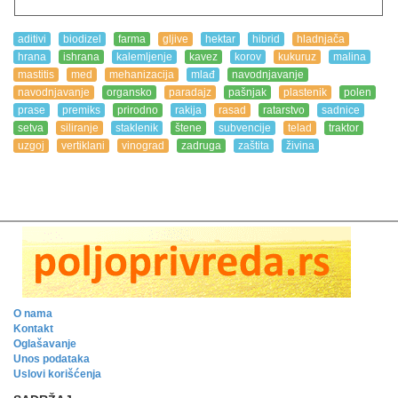
aditivi
biodizel
farma
gljive
hektar
hibrid
hladnjača
hrana
ishrana
kalemljenje
kavez
korov
kukuruz
malina
mastitis
med
mehanizacija
mlađ
navodnjavanje
navodnjavanje
organsko
paradajz
pašnjak
plastenik
polen
prase
premiks
prirodno
rakija
rasad
ratarstvo
sadnice
setva
siliranje
staklenik
štene
subvencije
telad
traktor
uzgoj
vertiklani
vinograd
zadruga
zaštita
živina
O nama
Kontakt
Oglašavanje
Unos podataka
Uslovi korišćenja