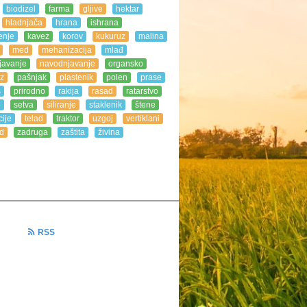
biodizel
farma
gljive
hektar
hladnjača
hrana
ishrana
enje
kavez
korov
kukuruz
malina
med
mehanizacija
mlađ
javanje
navodnjavanje
organsko
z
pašnjak
plastenik
polen
prase
s
prirodno
rakija
rasad
ratarstvo
e
setva
siliranje
staklenik
štene
ije
telad
traktor
uzgoj
vertiklani
d
zadruga
zaštita
živina
RSS