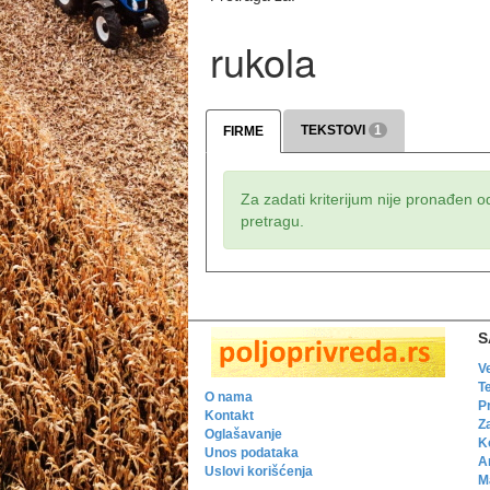
rukola
TEKSTOVI
1
FIRME
Za zadati kriterijum nije pronađen o
pretragu.
S
V
T
O nama
P
Kontakt
Z
Oglašavanje
K
Unos podataka
A
Uslovi korišćenja
Ma