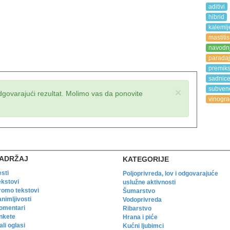
aditivi
hibrid
kalemlj
mastitis
navodn
paradaj
premik
sadnic
subvenc
×
dgovarajući rezultat. Molimo vas da ponovite
vinogra
ADRŽAJ
KATEGORIJE
esti
Poljoprivreda, lov i odgovarajuće
ekstovi
uslužne aktivnosti
romo tekstovi
Šumarstvo
animljivosti
Vodoprivreda
omentari
Ribarstvo
nkete
Hrana i piće
li oglasi
Kućni ljubimci