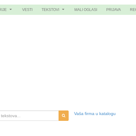
RIJE
VESTI
TEKSTOVI
MALI OGLASI
PRIJAVA
RE
...
...
Vaša firma u katalogu