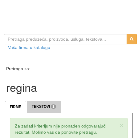
Vaša firma u katalogu
Pretraga za:
regina
TEKSTOVI
1
FIRME
×
Za zadati kriterijum nije pronađen odgovarajući
rezultat. Molimo vas da ponovite pretragu.