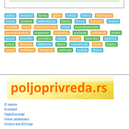
aditivi
biodizel
farma
gljive
hektar
hibrid
hladnjača
hrana
ishrana
kalemljenje
kavez
korov
kukuruz
malina
mastitis
med
mehanizacija
mlađ
navodnjavanje
navodnjavanje
organsko
paradajz
pašnjak
plastenik
polen
prase
premiks
prirodno
rakija
rasad
ratarstvo
sadnice
setva
siliranje
staklenik
štene
subvencije
telad
traktor
uzgoj
vertiklani
vinograd
zadruga
zaštita
živina
O nama
Kontakt
Oglašavanje
Unos podataka
Uslovi korišćenja