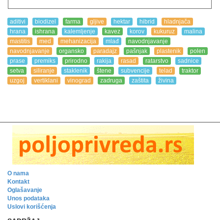
aditivi
biodizel
farma
gljive
hektar
hibrid
hladnjača
hrana
ishrana
kalemljenje
kavez
korov
kukuruz
malina
mastitis
med
mehanizacija
mlađ
navodnjavanje
navodnjavanje
organsko
paradajz
pašnjak
plastenik
polen
prase
premiks
prirodno
rakija
rasad
ratarstvo
sadnice
setva
siliranje
staklenik
štene
subvencije
telad
traktor
uzgoj
vertiklani
vinograd
zadruga
zaštita
živina
O nama
Kontakt
Oglašavanje
Unos podataka
Uslovi korišćenja