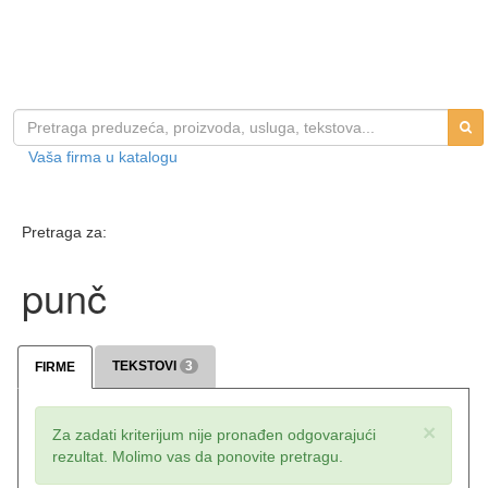
Vaša firma u katalogu
Pretraga za:
punč
TEKSTOVI
3
FIRME
×
Za zadati kriterijum nije pronađen odgovarajući
rezultat. Molimo vas da ponovite pretragu.