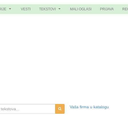
RIJE
VESTI
TEKSTOVI
MALI OGLASI
PRIJAVA
RE
...
...
Vaša firma u katalogu