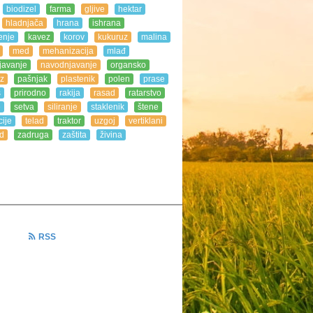
biodizel
farma
gljive
hektar
hladnjača
hrana
ishrana
enje
kavez
korov
kukuruz
malina
med
mehanizacija
mlađ
javanje
navodnjavanje
organsko
z
pašnjak
plastenik
polen
prase
s
prirodno
rakija
rasad
ratarstvo
e
setva
siliranje
staklenik
štene
ije
telad
traktor
uzgoj
vertiklani
d
zadruga
zaštita
živina
RSS