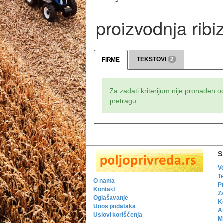
proizvodnja ribi
TEKSTOVI
2
FIRME
Za zadati kriterijum nije pronađen o
pretragu.
S
V
T
O nama
P
Kontakt
Z
Oglašavanje
K
Unos podataka
A
Uslovi korišćenja
Ma