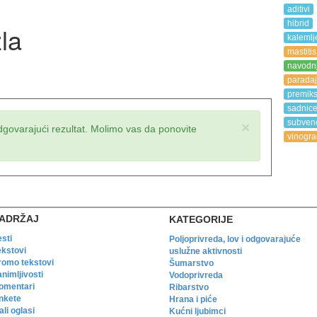
aditivi
hibrid
zla
kalemlj
mastitis
navodn
paradaj
premik
sadnic
subvenc
×
dgovarajući rezultat. Molimo vas da ponovite
vinogra
ADRŽAJ
KATEGORIJE
esti
Poljoprivreda, lov i odgovarajuće
ekstovi
uslužne aktivnosti
romo tekstovi
Šumarstvo
animljivosti
Vodoprivreda
omentari
Ribarstvo
nkete
Hrana i piće
li oglasi
Kućni ljubimci