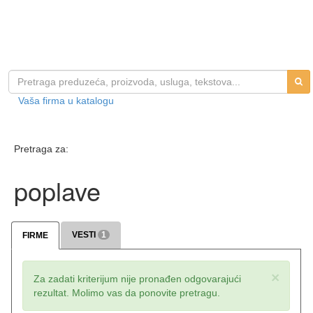
Vaša firma u katalogu
Pretraga za:
poplave
VESTI
1
FIRME
×
Za zadati kriterijum nije pronađen odgovarajući
rezultat. Molimo vas da ponovite pretragu.