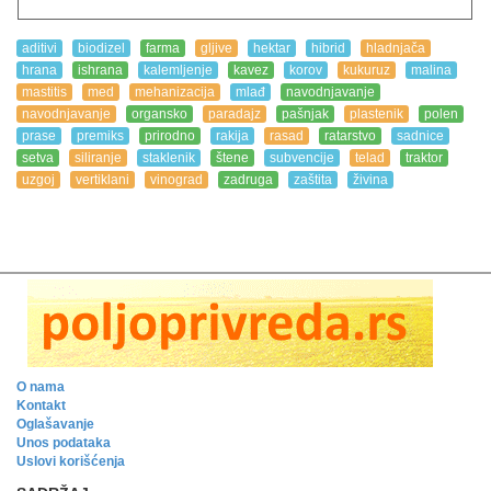
aditivi
biodizel
farma
gljive
hektar
hibrid
hladnjača
hrana
ishrana
kalemljenje
kavez
korov
kukuruz
malina
mastitis
med
mehanizacija
mlađ
navodnjavanje
navodnjavanje
organsko
paradajz
pašnjak
plastenik
polen
prase
premiks
prirodno
rakija
rasad
ratarstvo
sadnice
setva
siliranje
staklenik
štene
subvencije
telad
traktor
uzgoj
vertiklani
vinograd
zadruga
zaštita
živina
O nama
Kontakt
Oglašavanje
Unos podataka
Uslovi korišćenja