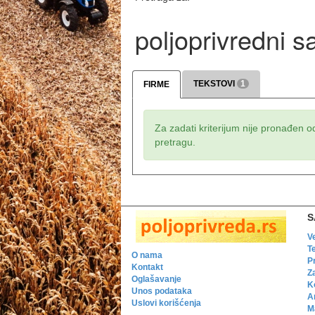
poljoprivredni s
TEKSTOVI
1
FIRME
Za zadati kriterijum nije pronađen o
pretragu.
S
V
T
O nama
P
Kontakt
Z
Oglašavanje
K
Unos podataka
A
Uslovi korišćenja
Ma