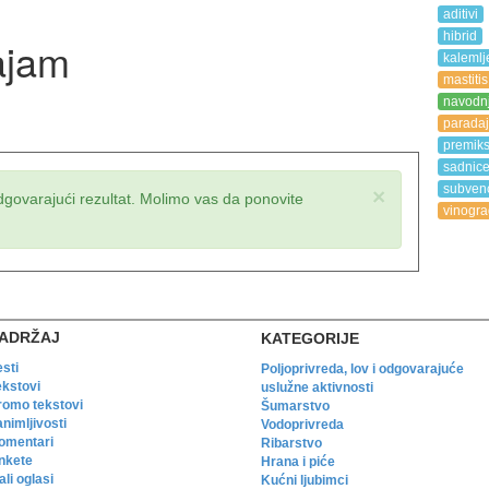
aditivi
hibrid
ajam
kalemlj
mastitis
navodn
paradaj
premik
sadnic
subvenc
×
dgovarajući rezultat. Molimo vas da ponovite
vinogra
ADRŽAJ
KATEGORIJE
esti
Poljoprivreda, lov i odgovarajuće
ekstovi
uslužne aktivnosti
romo tekstovi
Šumarstvo
animljivosti
Vodoprivreda
omentari
Ribarstvo
nkete
Hrana i piće
li oglasi
Kućni ljubimci