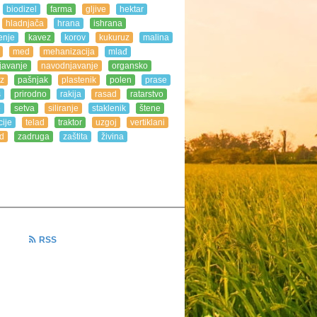
biodizel
farma
gljive
hektar
hladnjača
hrana
ishrana
enje
kavez
korov
kukuruz
malina
med
mehanizacija
mlađ
javanje
navodnjavanje
organsko
z
pašnjak
plastenik
polen
prase
s
prirodno
rakija
rasad
ratarstvo
e
setva
siliranje
staklenik
štene
ije
telad
traktor
uzgoj
vertiklani
d
zadruga
zaštita
živina
RSS