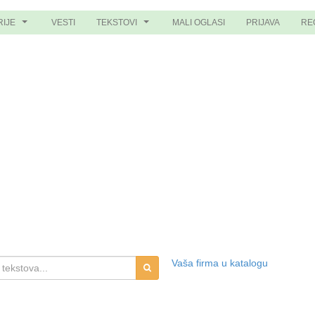
RIJE
VESTI
TEKSTOVI
MALI OGLASI
PRIJAVA
RE
...
...
Vaša firma u katalogu