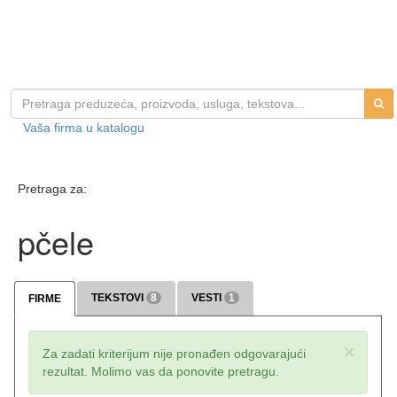
Vaša firma u katalogu
Pretraga za:
pčele
TEKSTOVI
8
VESTI
1
FIRME
×
Za zadati kriterijum nije pronađen odgovarajući
rezultat. Molimo vas da ponovite pretragu.