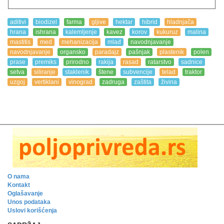
aditivi
biodizel
farma
gljive
hektar
hibrid
hladnjača
hrana
ishrana
kalemljenje
kavez
korov
kukuruz
malina
mastitis
med
mehanizacija
mlađ
navodnjavanje
navodnjavanje
organsko
paradajz
pašnjak
plastenik
polen
prase
premiks
prirodno
rakija
rasad
ratarstvo
sadnice
setva
siliranje
staklenik
štene
subvencije
telad
traktor
uzgoj
vertiklani
vinograd
zadruga
zaštita
živina
O nama
Kontakt
Oglašavanje
Unos podataka
Uslovi korišćenja