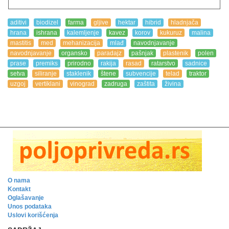
aditivi
biodizel
farma
gljive
hektar
hibrid
hladnjača
hrana
ishrana
kalemljenje
kavez
korov
kukuruz
malina
mastitis
med
mehanizacija
mlađ
navodnjavanje
navodnjavanje
organsko
paradajz
pašnjak
plastenik
polen
prase
premiks
prirodno
rakija
rasad
ratarstvo
sadnice
setva
siliranje
staklenik
štene
subvencije
telad
traktor
uzgoj
vertiklani
vinograd
zadruga
zaštita
živina
O nama
Kontakt
Oglašavanje
Unos podataka
Uslovi korišćenja