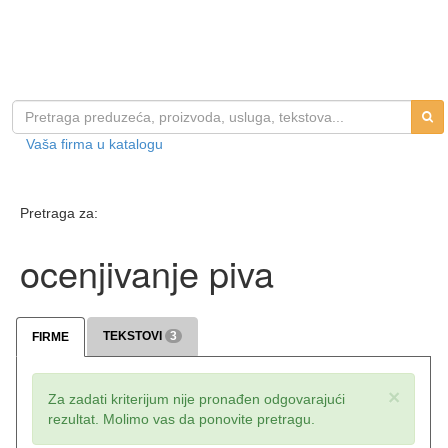
Vaša firma u katalogu
Pretraga za:
ocenjivanje piva
TEKSTOVI
3
FIRME
×
Za zadati kriterijum nije pronađen odgovarajući
rezultat. Molimo vas da ponovite pretragu.