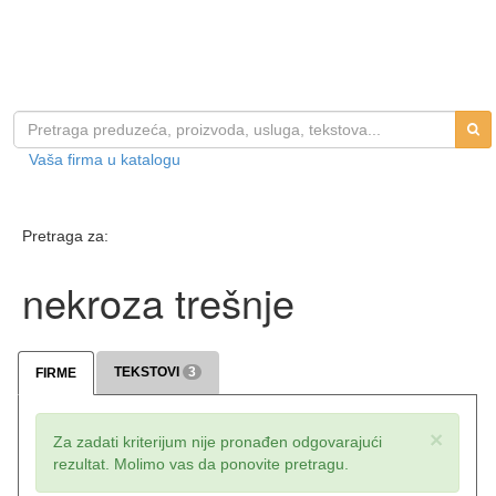
Vaša firma u katalogu
Pretraga za:
nekroza trešnje
TEKSTOVI
3
FIRME
×
Za zadati kriterijum nije pronađen odgovarajući
rezultat. Molimo vas da ponovite pretragu.