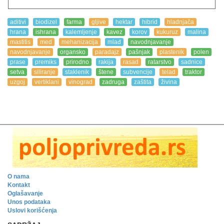
aditivi
biodizel
farma
gljive
hektar
hibrid
hladnjača
hrana
ishrana
kalemljenje
kavez
korov
kukuruz
malina
mastitis
med
mehanizacija
mlađ
navodnjavanje
navodnjavanje
organsko
paradajz
pašnjak
plastenik
polen
prase
premiks
prirodno
rakija
rasad
ratarstvo
sadnice
setva
siliranje
staklenik
štene
subvencije
telad
traktor
uzgoj
vertiklani
vinograd
zadruga
zaštita
živina
O nama
Kontakt
Oglašavanje
Unos podataka
Uslovi korišćenja