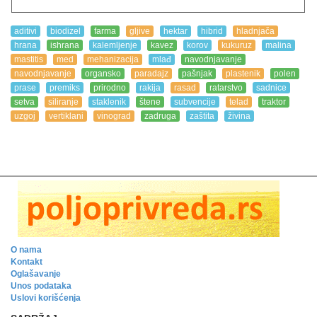
aditivi
biodizel
farma
gljive
hektar
hibrid
hladnjača
hrana
ishrana
kalemljenje
kavez
korov
kukuruz
malina
mastitis
med
mehanizacija
mlađ
navodnjavanje
navodnjavanje
organsko
paradajz
pašnjak
plastenik
polen
prase
premiks
prirodno
rakija
rasad
ratarstvo
sadnice
setva
siliranje
staklenik
štene
subvencije
telad
traktor
uzgoj
vertiklani
vinograd
zadruga
zaštita
živina
O nama
Kontakt
Oglašavanje
Unos podataka
Uslovi korišćenja