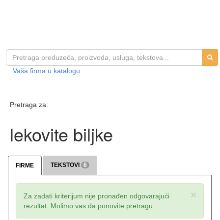
Vaša firma u katalogu
Pretraga za:
lekovite biljke
TEKSTOVI
6
FIRME
×
Za zadati kriterijum nije pronađen odgovarajući
rezultat. Molimo vas da ponovite pretragu.