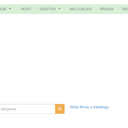
RIJE
VESTI
TEKSTOVI
MALI OGLASI
PRIJAVA
RE
...
...
Vaša firma u katalogu