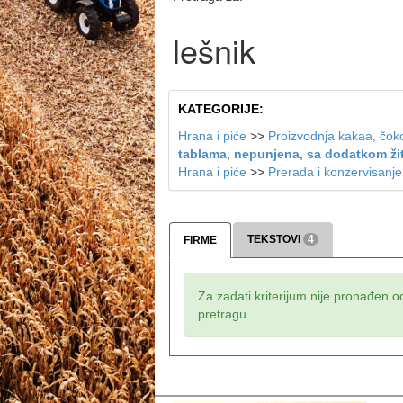
lešnik
KATEGORIJE:
Hrana i piće
>>
Proizvodnja kakaa, čoko
tablama, nepunjena, sa dodatkom žita
Hrana i piće
>>
Prerada i konzervisanj
TEKSTOVI
4
FIRME
Za zadati kriterijum nije pronađen o
pretragu.