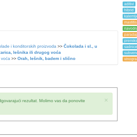
aditivi
hibrid
kalemlj
mastitis
navodn
paradaj
premik
lade i konditorskih proizvoda
>>
Čokolada i sl., u
sadnic
rica, lešnika ili drugog voća
subvenc
e voća
>>
Orah, lešnik, badem i slično
vinogra
×
dgovarajući rezultat. Molimo vas da ponovite