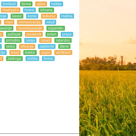
biodizel
farma
gljive
hektar
hladnjača
hrana
ishrana
enje
kavez
korov
kukuruz
malina
med
mehanizacija
mlađ
javanje
navodnjavanje
organsko
z
pašnjak
plastenik
polen
prase
s
prirodno
rakija
rasad
ratarstvo
e
setva
siliranje
staklenik
štene
ije
telad
traktor
uzgoj
vertiklani
d
zadruga
zaštita
živina