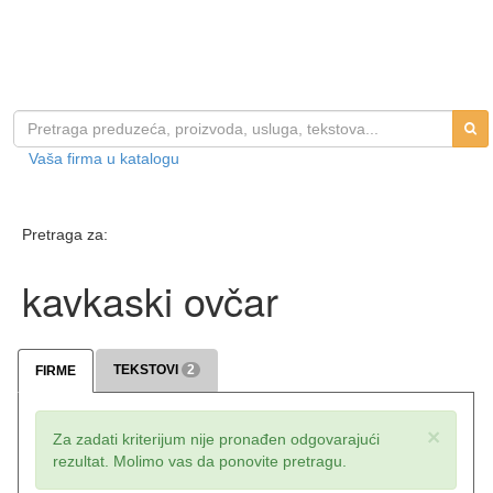
Vaša firma u katalogu
Pretraga za:
kavkaski ovčar
TEKSTOVI
2
FIRME
×
Za zadati kriterijum nije pronađen odgovarajući
rezultat. Molimo vas da ponovite pretragu.