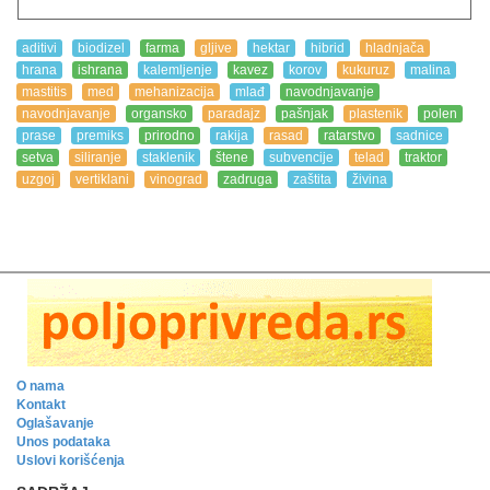
aditivi
biodizel
farma
gljive
hektar
hibrid
hladnjača
hrana
ishrana
kalemljenje
kavez
korov
kukuruz
malina
mastitis
med
mehanizacija
mlađ
navodnjavanje
navodnjavanje
organsko
paradajz
pašnjak
plastenik
polen
prase
premiks
prirodno
rakija
rasad
ratarstvo
sadnice
setva
siliranje
staklenik
štene
subvencije
telad
traktor
uzgoj
vertiklani
vinograd
zadruga
zaštita
živina
O nama
Kontakt
Oglašavanje
Unos podataka
Uslovi korišćenja