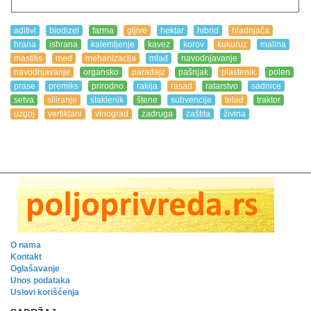
aditivi
biodizel
farma
gljive
hektar
hibrid
hladnjača
hrana
ishrana
kalemljenje
kavez
korov
kukuruz
malina
mastitis
med
mehanizacija
mlađ
navodnjavanje
navodnjavanje
organsko
paradajz
pašnjak
plastenik
polen
prase
premiks
prirodno
rakija
rasad
ratarstvo
sadnice
setva
siliranje
staklenik
štene
subvencije
telad
traktor
uzgoj
vertiklani
vinograd
zadruga
zaštita
živina
O nama
Kontakt
Oglašavanje
Unos podataka
Uslovi korišćenja