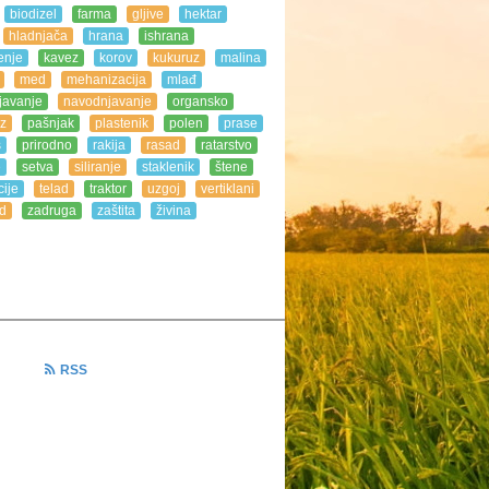
biodizel
farma
gljive
hektar
hladnjača
hrana
ishrana
enje
kavez
korov
kukuruz
malina
med
mehanizacija
mlađ
javanje
navodnjavanje
organsko
z
pašnjak
plastenik
polen
prase
s
prirodno
rakija
rasad
ratarstvo
e
setva
siliranje
staklenik
štene
ije
telad
traktor
uzgoj
vertiklani
d
zadruga
zaštita
živina
RSS