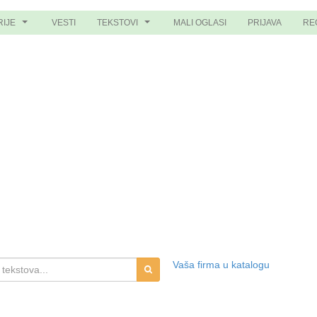
RIJE
VESTI
TEKSTOVI
MALI OGLASI
PRIJAVA
RE
...
...
Vaša firma u katalogu