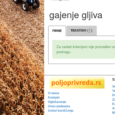
gajenje gljiva
TEKSTOVI
12
FIRME
Za zadati kriterijum nije pronađen o
pretragu.
S
V
T
O nama
P
Kontakt
Z
Oglašavanje
K
Unos podataka
A
Uslovi korišćenja
Ma