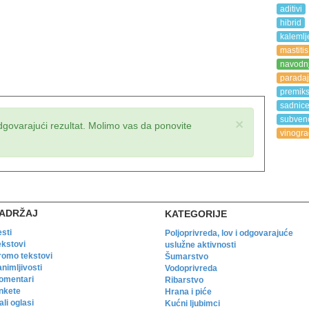
aditivi
hibrid
kalemlj
mastitis
navodn
paradaj
premik
sadnic
subvenc
×
dgovarajući rezultat. Molimo vas da ponovite
vinogra
ADRŽAJ
KATEGORIJE
esti
Poljoprivreda, lov i odgovarajuće
ekstovi
uslužne aktivnosti
romo tekstovi
Šumarstvo
animljivosti
Vodoprivreda
omentari
Ribarstvo
nkete
Hrana i piće
li oglasi
Kućni ljubimci