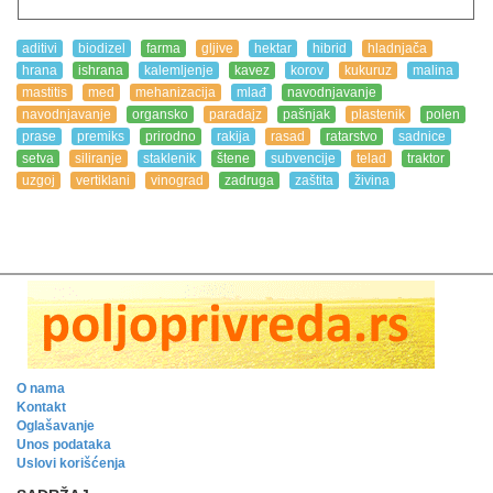
aditivi
biodizel
farma
gljive
hektar
hibrid
hladnjača
hrana
ishrana
kalemljenje
kavez
korov
kukuruz
malina
mastitis
med
mehanizacija
mlađ
navodnjavanje
navodnjavanje
organsko
paradajz
pašnjak
plastenik
polen
prase
premiks
prirodno
rakija
rasad
ratarstvo
sadnice
setva
siliranje
staklenik
štene
subvencije
telad
traktor
uzgoj
vertiklani
vinograd
zadruga
zaštita
živina
O nama
Kontakt
Oglašavanje
Unos podataka
Uslovi korišćenja