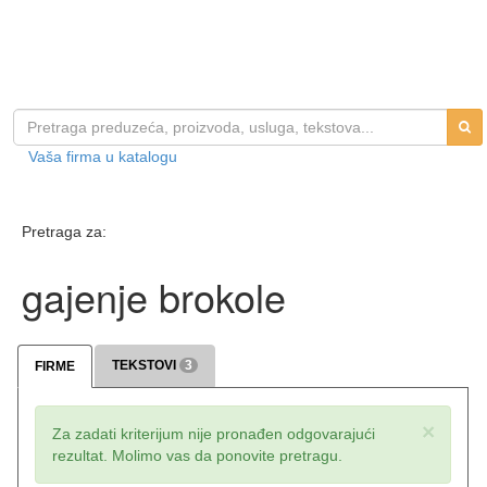
Vaša firma u katalogu
Pretraga za:
gajenje brokole
TEKSTOVI
3
FIRME
×
Za zadati kriterijum nije pronađen odgovarajući
rezultat. Molimo vas da ponovite pretragu.