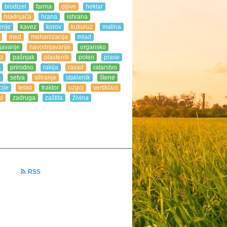
biodizel
farma
gljive
hektar
hladnjača
hrana
ishrana
enje
kavez
korov
kukuruz
malina
med
mehanizacija
mlađ
javanje
navodnjavanje
organsko
z
pašnjak
plastenik
polen
prase
s
prirodno
rakija
rasad
ratarstvo
e
setva
siliranje
staklenik
štene
ije
telad
traktor
uzgoj
vertiklani
d
zadruga
zaštita
živina
RSS