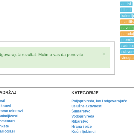
aditivi
hibrid
kalemlj
mastitis
navodn
paradaj
premik
sadnic
subvenc
×
dgovarajući rezultat. Molimo vas da ponovite
vinogra
ADRŽAJ
KATEGORIJE
esti
Poljoprivreda, lov i odgovarajuće
ekstovi
uslužne aktivnosti
romo tekstovi
Šumarstvo
animljivosti
Vodoprivreda
omentari
Ribarstvo
nkete
Hrana i piće
li oglasi
Kućni ljubimci