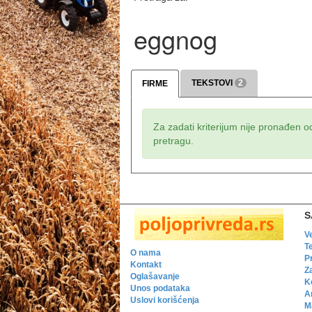
eggnog
TEKSTOVI
2
FIRME
Za zadati kriterijum nije pronađen o
pretragu.
S
V
T
O nama
P
Kontakt
Z
Oglašavanje
K
Unos podataka
A
Uslovi korišćenja
Ma