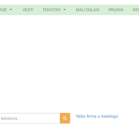
RIJE
VESTI
TEKSTOVI
MALI OGLASI
PRIJAVA
RE
...
...
Vaša firma u katalogu