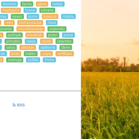
biodizel
farma
gljive
hektar
hladnjača
hrana
ishrana
enje
kavez
korov
kukuruz
malina
med
mehanizacija
mlađ
javanje
navodnjavanje
organsko
z
pašnjak
plastenik
polen
prase
s
prirodno
rakija
rasad
ratarstvo
e
setva
siliranje
staklenik
štene
ije
telad
traktor
uzgoj
vertiklani
d
zadruga
zaštita
živina
RSS