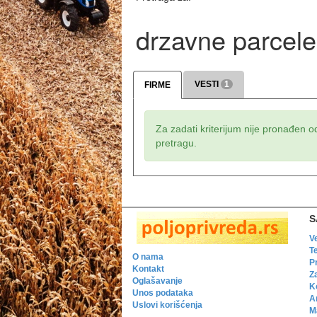
drzavne parcele
VESTI
1
FIRME
Za zadati kriterijum nije pronađen o
pretragu.
S
V
T
O nama
P
Kontakt
Z
Oglašavanje
K
Unos podataka
A
Uslovi korišćenja
Ma