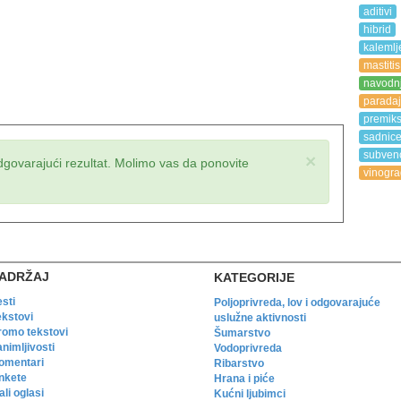
aditivi
hibrid
kalemlj
mastitis
navodn
paradaj
premik
sadnic
subvenc
×
dgovarajući rezultat. Molimo vas da ponovite
vinogra
ADRŽAJ
KATEGORIJE
esti
Poljoprivreda, lov i odgovarajuće
ekstovi
uslužne aktivnosti
romo tekstovi
Šumarstvo
animljivosti
Vodoprivreda
omentari
Ribarstvo
nkete
Hrana i piće
li oglasi
Kućni ljubimci