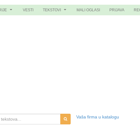
RIJE
VESTI
TEKSTOVI
MALI OGLASI
PRIJAVA
RE
...
...
Vaša firma u katalogu