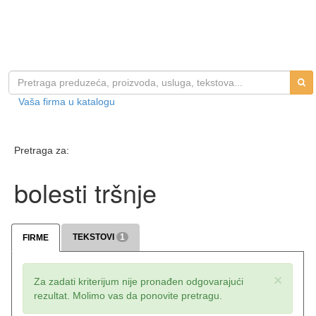
Vaša firma u katalogu
Pretraga za:
bolesti tršnje
TEKSTOVI
1
FIRME
×
Za zadati kriterijum nije pronađen odgovarajući
rezultat. Molimo vas da ponovite pretragu.