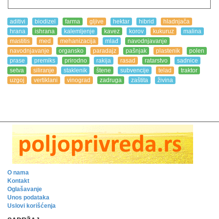
aditivi
biodizel
farma
gljive
hektar
hibrid
hladnjača
hrana
ishrana
kalemljenje
kavez
korov
kukuruz
malina
mastitis
med
mehanizacija
mlađ
navodnjavanje
navodnjavanje
organsko
paradajz
pašnjak
plastenik
polen
prase
premiks
prirodno
rakija
rasad
ratarstvo
sadnice
setva
siliranje
staklenik
štene
subvencije
telad
traktor
uzgoj
vertiklani
vinograd
zadruga
zaštita
živina
O nama
Kontakt
Oglašavanje
Unos podataka
Uslovi korišćenja