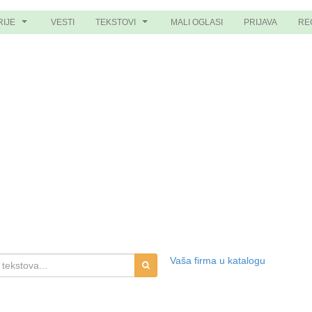
RIJE
VESTI
TEKSTOVI
MALI OGLASI
PRIJAVA
RE
...
...
Vaša firma u katalogu