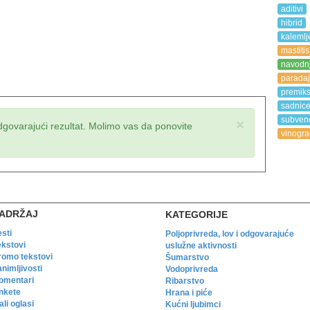
aditivi
hibrid
kalemlj
mastitis
navodn
paradaj
premik
sadnic
subvenc
×
dgovarajući rezultat. Molimo vas da ponovite
vinogra
ADRŽAJ
KATEGORIJE
esti
Poljoprivreda, lov i odgovarajuće
ekstovi
uslužne aktivnosti
romo tekstovi
Šumarstvo
animljivosti
Vodoprivreda
omentari
Ribarstvo
nkete
Hrana i piće
li oglasi
Kućni ljubimci