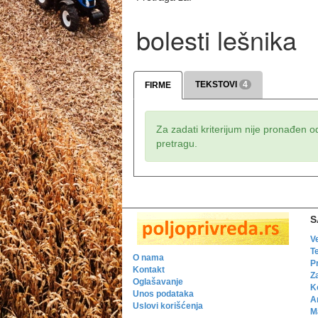
bolesti lešnika
TEKSTOVI
4
FIRME
Za zadati kriterijum nije pronađen o
pretragu.
S
V
T
O nama
P
Kontakt
Z
Oglašavanje
K
Unos podataka
A
Uslovi korišćenja
Ma