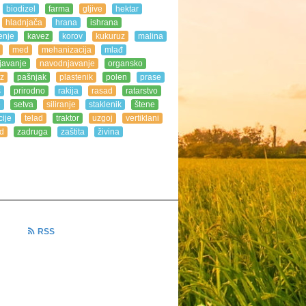
biodizel
farma
gljive
hektar
hladnjača
hrana
ishrana
enje
kavez
korov
kukuruz
malina
med
mehanizacija
mlađ
javanje
navodnjavanje
organsko
z
pašnjak
plastenik
polen
prase
s
prirodno
rakija
rasad
ratarstvo
e
setva
siliranje
staklenik
štene
ije
telad
traktor
uzgoj
vertiklani
d
zadruga
zaštita
živina
RSS