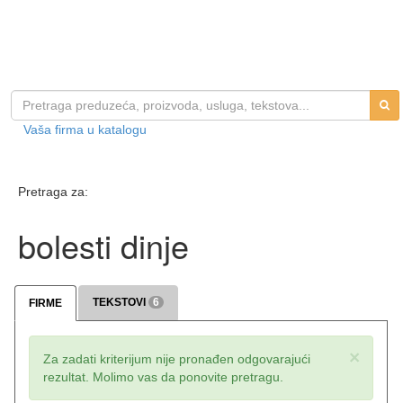
Vaša firma u katalogu
Pretraga za:
bolesti dinje
TEKSTOVI
6
FIRME
×
Za zadati kriterijum nije pronađen odgovarajući
rezultat. Molimo vas da ponovite pretragu.