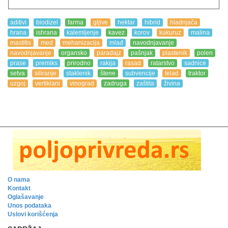
aditivi
biodizel
farma
gljive
hektar
hibrid
hladnjača
hrana
ishrana
kalemljenje
kavez
korov
kukuruz
malina
mastitis
med
mehanizacija
mlađ
navodnjavanje
navodnjavanje
organsko
paradajz
pašnjak
plastenik
polen
prase
premiks
prirodno
rakija
rasad
ratarstvo
sadnice
setva
siliranje
staklenik
štene
subvencije
telad
traktor
uzgoj
vertiklani
vinograd
zadruga
zaštita
živina
O nama
Kontakt
Oglašavanje
Unos podataka
Uslovi korišćenja