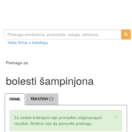
Vaša firma u katalogu
Pretraga za:
bolesti šampinjona
TEKSTOVI
1
FIRME
×
Za zadati kriterijum nije pronađen odgovarajući
rezultat. Molimo vas da ponovite pretragu.