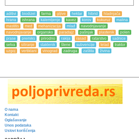
aditivi
biodizel
farma
gljive
hektar
hibrid
hladnjača
hrana
ishrana
kalemljenje
kavez
korov
kukuruz
malina
mastitis
med
mehanizacija
mlađ
navodnjavanje
navodnjavanje
organsko
paradajz
pašnjak
plastenik
polen
prase
premiks
prirodno
rakija
rasad
ratarstvo
sadnice
setva
siliranje
staklenik
štene
subvencije
telad
traktor
uzgoj
vertiklani
vinograd
zadruga
zaštita
živina
O nama
Kontakt
Oglašavanje
Unos podataka
Uslovi korišćenja