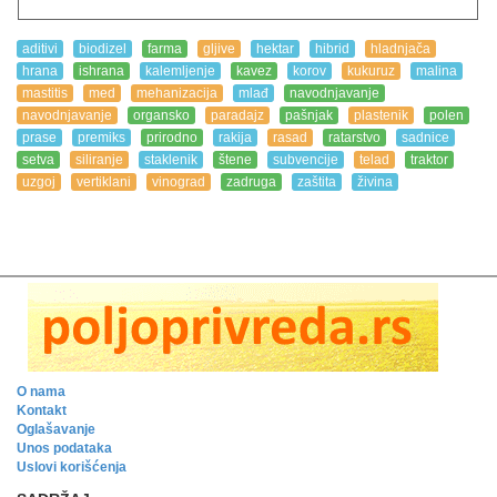
aditivi
biodizel
farma
gljive
hektar
hibrid
hladnjača
hrana
ishrana
kalemljenje
kavez
korov
kukuruz
malina
mastitis
med
mehanizacija
mlađ
navodnjavanje
navodnjavanje
organsko
paradajz
pašnjak
plastenik
polen
prase
premiks
prirodno
rakija
rasad
ratarstvo
sadnice
setva
siliranje
staklenik
štene
subvencije
telad
traktor
uzgoj
vertiklani
vinograd
zadruga
zaštita
živina
O nama
Kontakt
Oglašavanje
Unos podataka
Uslovi korišćenja