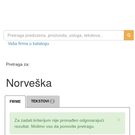
Vaša firma u katalogu
Pretraga za:
Norveška
TEKSTOVI
2
FIRME
×
Za zadati kriterijum nije pronađen odgovarajući
rezultat. Molimo vas da ponovite pretragu.