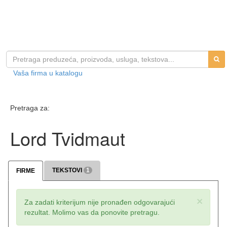
Vaša firma u katalogu
Pretraga za:
Lord Tvidmaut
TEKSTOVI
1
FIRME
×
Za zadati kriterijum nije pronađen odgovarajući
rezultat. Molimo vas da ponovite pretragu.