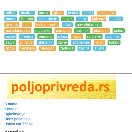
aditivi
biodizel
farma
gljive
hektar
hibrid
hladnjača
hrana
ishrana
kalemljenje
kavez
korov
kukuruz
malina
mastitis
med
mehanizacija
mlađ
navodnjavanje
navodnjavanje
organsko
paradajz
pašnjak
plastenik
polen
prase
premiks
prirodno
rakija
rasad
ratarstvo
sadnice
setva
siliranje
staklenik
štene
subvencije
telad
traktor
uzgoj
vertiklani
vinograd
zadruga
zaštita
živina
O nama
Kontakt
Oglašavanje
Unos podataka
Uslovi korišćenja